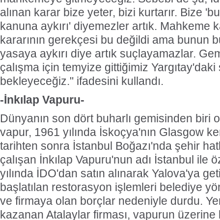
alınan karar bize yeter, bizi kurtarır. Bize 
kanuna aykırı' diyemezler artık. Mahkeme 
kararının gerekçesi bu değildi ama bunun 
yasaya aykırı diye artık suçlayamazlar. Gemi 
çalışma için temyize gittiğimiz Yargıtay'dak
bekleyeceğiz." ifadesini kullandı.
-İnkılap Vapuru-
Dünyanın son dört buharlı gemisinden biri ol
vapur, 1961 yılında İskoçya'nın Glasgow ken
tarihten sonra İstanbul Boğazı'nda şehir hat
çalışan İnkılap Vapuru'nun adı İstanbul ile 
yılında İDO'dan satın alınarak Yalova'ya geti
başlatılan restorasyon işlemleri belediye y
ve firmaya olan borçlar nedeniyle durdu. Ye
kazanan Atalaylar firması, vapurun üzerine 