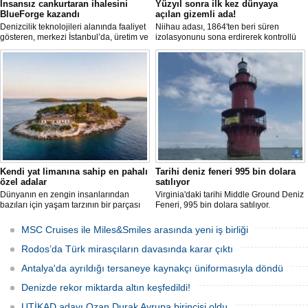
İnsansız cankurtaran ihalesini
Yüzyıl sonra ilk kez dünyaya
BlueForge kazandı
açılan gizemli ada!
Denizcilik teknolojileri alanında faaliyet
Niihau adası, 1864'ten beri süren
gösteren, merkezi İstanbul’da, üretim ve
izolasyonunu sona erdirerek kontrollü
Ar-Ge faaliyetlerinin önemli bölümünü
turist ziyaretlerine açıldı. Ada sakinleri,
ise Trabzon’da sürdüren BlueForge,
modern teknolojiden uzak, katı
ResQR insansız cankurtaran sistemi
kurallarla dolu bir yaşam sürdürüyor.
ihalesini kazandı
Kendi yat limanına sahip en pahalı
Tarihi deniz feneri 995 bin dolara
özel adalar
satılıyor
Dünyanın en zengin insanlarından
Virginia'daki tarihi Middle Ground Deniz
bazıları için yaşam tarzının bir parçası
Feneri, 995 bin dolara satılıyor.
sadece bir süper yat değil, aynı
Restorasyon sürecinde kendi enerjisini
zamanda kendi yat limanı, helikopter
üretebilen bir yaşam alanına
MSC Cruises ile Miles&Smiles arasında yeni iş birliği
pisti ve seçkin villaları da içeren koca bir
dönüştürüldü.
özel adadır.
Rodos’da Türk mirasçıların davasında karar çıktı
Antalya'da ayrıldığı tersaneye kaynakçı üniformasıyla döndü
Denizde rekor miktarda altın keşfedildi!
UTİKAD adayı Ozan Durak Avrupa birincisi oldu