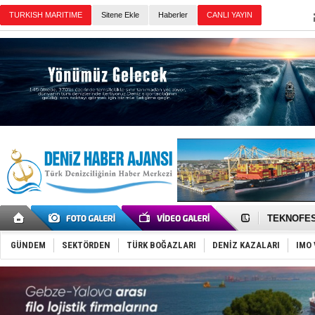
Sitene Ekle
Haberler
Günün Haberleri
TAYK - Eke
İstanbul v
TEKNOFEST 
Tersane işç
İngiliz akt
GÜNDEM
SEKTÖRDEN
TÜRK BOĞAZLARI
DENİZ KAZALARI
IMO 
FESCO, Kar
DESE, BIMC
GİMBİRDER 
35 milyon T
İnsansız c