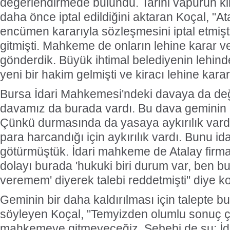
değerlendirmede bulundu. Tarihi vapurun k
daha önce iptal edildiğini aktaran Koçal, "At
encümen kararıyla sözleşmesini iptal etmi
gitmişti. Mahkeme de onların lehine karar v
gönderdik. Büyük ihtimal belediyenin lehi
yeni bir hakim gelmişti ve kiracı lehine karar
Bursa İdari Mahkemesi'ndeki davaya da değ
davamız da burada vardı. Bu dava geminin ka
Çünkü durmasında da yasaya aykırılık vard
para harcandığı için aykırılık vardı. Bunu 
götürmüştük. İdari mahkeme de Atalay firm
dolayı burada 'hukuki biri durum var, ben b
veremem' diyerek talebi reddetmişti" diye k
Geminin bir daha kaldırılması için talepte 
söyleyen Koçal, "Temyizden olumlu sonuç ç
mahkemeye gitmeyeceğiz. Sebebi de şu; İ