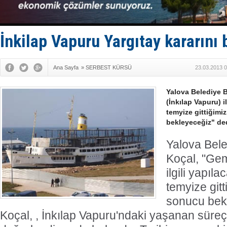
Yüzyıl son
Anadolu Te
Derince, I
Tüpraş, ha
İnkilap Vapuru Yargıtay kararını 
İTU AUV, D
Ana Sayfa
»
SERBEST KÜRSÜ
23.03.2013 0
Yalova Belediye 
(İnkılap Vapuru) il
temyize gittiğimi
bekleyeceğiz" ded
Yalova Bel
Koçal, "Gem
ilgili yapıl
temyize gitt
sonucu bekl
Koçal, , İnkılap Vapuru'ndaki yaşanan süre