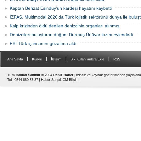
Kaptan Behzat Esinduy'un kardeşi hayatını kaybetti
İZFAŞ, Multimodal 2026'da Türk lojistik sektörünü dünya ile buluş
Kalp krizinden öldü denilen denizcinin organları alınmış
Denizcileri buluşturan düğün: Durmuş Ünüvar kızını evlendirdi
FBI Türk iş insanını gözaltına aldı
|
|
|
|
Ana Sayfa
Künye
İletişim
Sık Kullanılanlara Ekle
RSS
Tüm Hakları Saklıdır © 2004 Deniz Haber
| İzinsiz ve kaynak gösterilmeden yayınlan
Tel : 0544 880 87 87 |
Haber Scripti
:
CM Bilişim