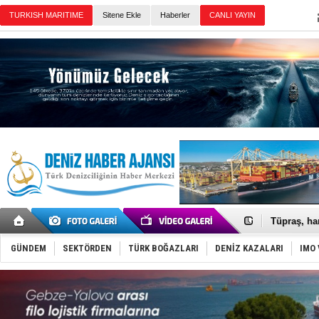
Sitene Ekle
Haberler
Günün Haberleri
Anadolu Te
Derince, I
Tüpraş, ha
İTU AUV, D
LNG taşıma
GÜNDEM
SEKTÖRDEN
TÜRK BOĞAZLARI
DENİZ KAZALARI
IMO 
PROYAD, yat
Türkiye-Ir
Türk Armat
Deniz turi
DÖDER, 28.