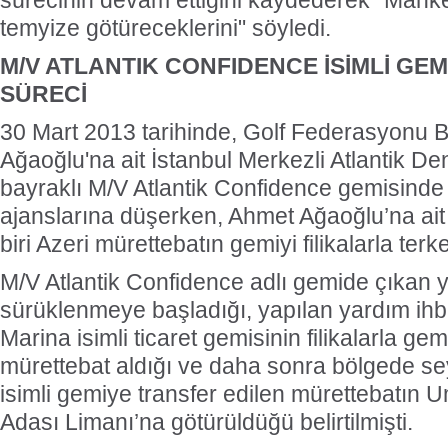
sürecinin devam ettiğini kaydederek "Mahke
temyize götüreceklerini" söyledi.
M/V ATLANTIK CONFIDENCE İSİMLİ GE
SÜRECİ
30 Mart 2013 tarihinde, Golf Federasyonu 
Ağaoğlu'na ait İstanbul Merkezli Atlantik Deni
bayraklı M/V Atlantik Confidence gemisinde 
ajanslarına düşerken, Ahmet Ağaoğlu’na ait
biri Azeri mürettebatın gemiyi filikalarla terke
M/V Atlantik Confidence adlı gemide çıkan 
sürüklenmeye başladığı, yapılan yardım ihba
Marina isimli ticaret gemisinin filikalarla ge
mürettebat aldığı ve daha sonra bölgede s
isimli gemiye transfer edilen mürettebatın
Adası Limanı’na götürüldüğü belirtilmişti.