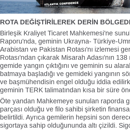
ROTA DEĞİŞTİRİLEREK DERİN BÖLGEDE
Birleşik Kraliyet Ticaret Mahkemesi'ne sunula
Raporu'nda, geminin Ukrayna- Türkiye-Um
Arabistan ve Pakistan Rotası'nı izlemesi 
Rotası'ndan çıkarak Misarah Adası'nın 138 
gemide yangın çıktığını ve geminin su alara
batmaya başladığı ve gemideki yangının s
ve başmühendisin engel olduğu iddia edilirk
geminin TERK talimatından kısa bir süre önce
Öte yandan Mahkemeye sunulan raporda gem
parçası olduğu ve filo sahibi şirketin finansa
belirtildi. Ayrıca gemilerin hepsini son dere
sigortaya sahip olduğununda altı çizildi. Sigo