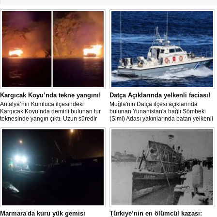
Kargıcak Koyu’nda tekne yangını!
Datça Açıklarında yelkenli faciası!
Antalya’nın Kumluca ilçesindeki
Muğla'nın Datça ilçesi açıklarında
Kargıcak Koyu’nda demirli bulunan tur
bulunan Yunanistan'a bağlı Sömbeki
teknesinde yangın çıktı. Uzun süredir
(Simi) Adası yakınlarında batan yelkenli
kullanılmadığı belirtilen ve içerisinde
teknedeki 9 kişiden 8'i sağ olarak
kimsenin bulunmadığı tekne, itfaiyenin
kurtarılırken, kaybolan 1 kişi için deniz
karadan müdahale edememesi
ve havadan geniş çaplı arama kurtarma
nedeniyle tamamen yanarak
çalışması başlatıldı.
kullanılamaz hale geldi.
Marmara'da kuru yük gemisi
Türkiye’nin en ölümcül kazası: