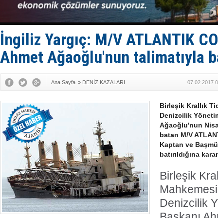
Fairline, T
Baltık Deni
Runit kubb
Limana dad
İngiliz Yargıç: M/V ATLANTIK C
Türk Loydu
Ahmet Ağaoğlu'nun talimatıyla ba
Ana Sayfa
»
DENİZ KAZALARI
07.02.2017 0
Birleşik Krallık T
Denizcilik Yönet
Ağaoğlu'nun Nisa
batan M/V ATLAN
Kaptan ve Başmüh
batırıldığına karar
Birleşik Kral
Mahkemesi'n
Denizcilik 
Başkanı Ah