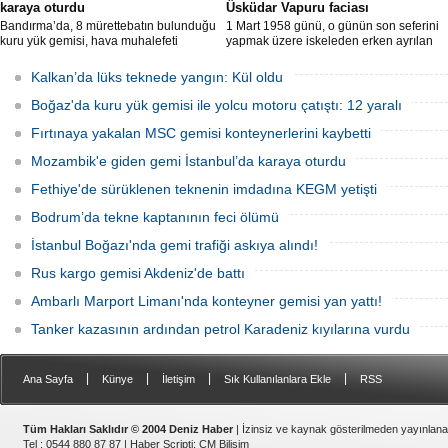
karaya oturdu
Üsküdar Vapuru faciası
Bandırma’da, 8 mürettebatın bulunduğu
1 Mart 1958 günü, o günün son seferini
kuru yük gemisi, hava muhalefeti
yapmak üzere iskeleden erken ayrılan
nedeniyle karaya oturdu. Gemiyi
Üsküdar Vapuru bir daha geri
kurtarma çalışmaları sürüyor.
dönemedi.
Kalkan’da lüks teknede yangın: Kül oldu
Boğaz'da kuru yük gemisi ile yolcu motoru çatıştı: 12 yaralı
Fırtınaya yakalan MSC gemisi konteynerlerini kaybetti
Mozambik'e giden gemi İstanbul’da karaya oturdu
Fethiye'de sürüklenen teknenin imdadına KEGM yetişti
Bodrum’da tekne kaptanının feci ölümü
İstanbul Boğazı'nda gemi trafiği askıya alındı!
Rus kargo gemisi Akdeniz'de battı
Ambarlı Marport Limanı'nda konteyner gemisi yan yattı!
Tanker kazasının ardından petrol Karadeniz kıyılarına vurdu
|
|
|
|
Ana Sayfa
Künye
İletişim
Sık Kullanılanlara Ekle
RSS
Tüm Hakları Saklıdır © 2004 Deniz Haber
| İzinsiz ve kaynak gösterilmeden yayınlan
Tel : 0544 880 87 87 |
Haber Scripti
:
CM Bilişim