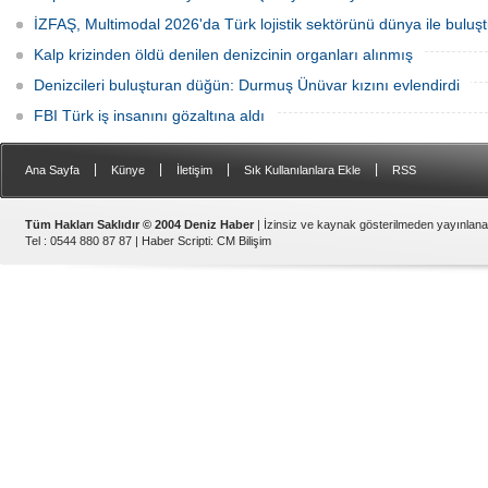
İZFAŞ, Multimodal 2026'da Türk lojistik sektörünü dünya ile buluş
Kalp krizinden öldü denilen denizcinin organları alınmış
Denizcileri buluşturan düğün: Durmuş Ünüvar kızını evlendirdi
FBI Türk iş insanını gözaltına aldı
|
|
|
|
Ana Sayfa
Künye
İletişim
Sık Kullanılanlara Ekle
RSS
Tüm Hakları Saklıdır © 2004 Deniz Haber
| İzinsiz ve kaynak gösterilmeden yayınlan
Tel : 0544 880 87 87 |
Haber Scripti
:
CM Bilişim