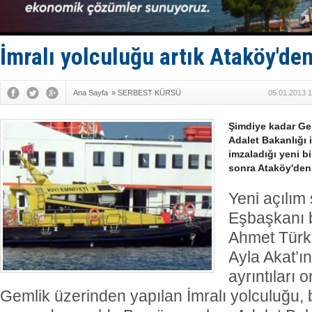
FESCO, Kar
DESE, BIMC
GİMBİRDER 
35 milyon T
İmralı yolculuğu artık Ataköy'de
İnsansız c
Ana Sayfa
»
SERBEST KÜRSÜ
05.01.2013 1
Şimdiye kadar Gem
Adalet Bakanlığı 
imzaladığı yeni b
sonra Ataköy'den
Yeni açılım
Eşbaşkanı b
Ahmet Türk 
Ayla Akat’ı
ayrıntıları o
Gemlik üzerinden yapılan İmralı yolculuğu, 