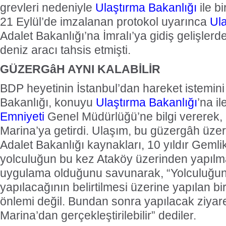
grevleri nedeniyle
Ulaştırma Bakanlığı
ile bi
21 Eylül’de imzalanan protokol uyarınca
Ula
Adalet Bakanlığı’na İmralı’ya gidiş gelişlerde
deniz aracı tahsis etmişti.
GÜZERGâH AYNI KALABİLİR
BDP heyetinin İstanbul’dan hareket istemin
Bakanlığı, konuyu
Ulaştırma Bakanlığı
’na il
Emniyeti
Genel Müdürlüğü’ne bilgi vererek, 
Marina’ya getirdi. Ulaşım, bu güzergâh üze
Adalet Bakanlığı kaynakları, 10 yıldır Gemli
yolculuğun bu kez Ataköy üzerinden yapılmas
uygulama olduğunu savunarak, “Yolculuğun
yapılacağının belirtilmesi üzerine yapılan bi
önlemi değil. Bundan sonra yapılacak ziyar
Marina’dan gerçekleştirilebilir” dediler.