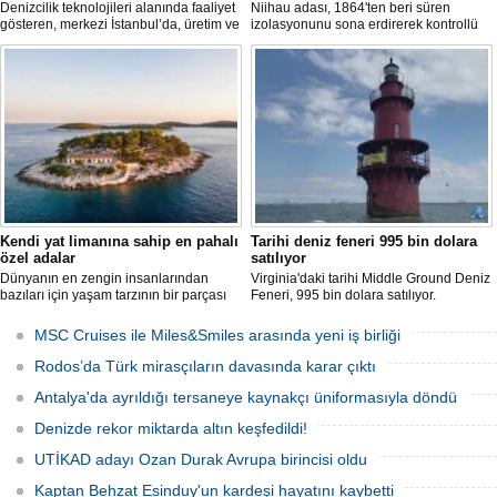
Denizcilik teknolojileri alanında faaliyet
Niihau adası, 1864'ten beri süren
gösteren, merkezi İstanbul’da, üretim ve
izolasyonunu sona erdirerek kontrollü
Ar-Ge faaliyetlerinin önemli bölümünü
turist ziyaretlerine açıldı. Ada sakinleri,
ise Trabzon’da sürdüren BlueForge,
modern teknolojiden uzak, katı
ResQR insansız cankurtaran sistemi
kurallarla dolu bir yaşam sürdürüyor.
ihalesini kazandı
Kendi yat limanına sahip en pahalı
Tarihi deniz feneri 995 bin dolara
özel adalar
satılıyor
Dünyanın en zengin insanlarından
Virginia'daki tarihi Middle Ground Deniz
bazıları için yaşam tarzının bir parçası
Feneri, 995 bin dolara satılıyor.
sadece bir süper yat değil, aynı
Restorasyon sürecinde kendi enerjisini
zamanda kendi yat limanı, helikopter
üretebilen bir yaşam alanına
MSC Cruises ile Miles&Smiles arasında yeni iş birliği
pisti ve seçkin villaları da içeren koca bir
dönüştürüldü.
özel adadır.
Rodos’da Türk mirasçıların davasında karar çıktı
Antalya'da ayrıldığı tersaneye kaynakçı üniformasıyla döndü
Denizde rekor miktarda altın keşfedildi!
UTİKAD adayı Ozan Durak Avrupa birincisi oldu
Kaptan Behzat Esinduy'un kardeşi hayatını kaybetti