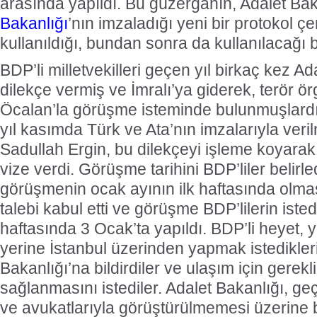
arasında yapıldı. Bu güzergahın, Adalet Bak
Bakanlığı
’nın imzaladığı yeni bir protokol 
kullanıldığı, bundan sonra da kullanılacağı bil
BDP’li milletvekilleri geçen yıl birkaç kez Ad
dilekçe vermiş ve İmralı’ya giderek, terör ör
Öcalan’la görüşme isteminde bulunmuşlardı
yıl kasımda Türk ve Ata’nın imzalarıyla veril
Sadullah Ergin, bu dilekçeyi işleme koyara
vize verdi. Görüşme tarihini BDP’liler belirl
görüşmenin ocak ayının ilk haftasında olmas
talebi kabul etti ve görüşme BDP’lilerin istediğ
haftasında 3 Ocak’ta yapıldı. BDP’li heyet,
yerine İstanbul üzerinden yapmak istedikler
Bakanlığı’na bildirdiler ve ulaşım için gerekl
sağlanmasını istediler. Adalet Bakanlığı, geç
ve avukatlarıyla görüştürülmemesi üzerine 