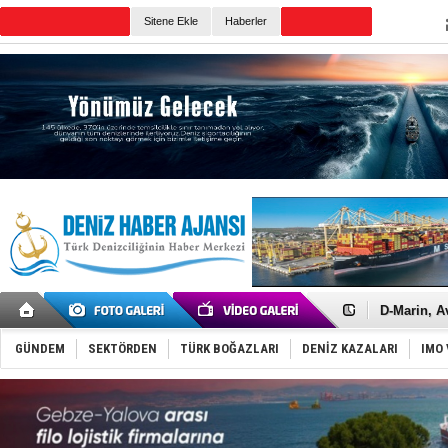
Sitene Ekle
Haberler
Günün Haberleri
Rusya'nın g
Keşfedildi
D-Marin, A
Van’da inş
ASEAN ilk 
GÜNDEM
SEKTÖRDEN
TÜRK BOĞAZLARI
DENİZ KAZALARI
IMO 
TAYK - Eke
İstanbul v
TEKNOFEST 
Tersane işç
İngiliz akt