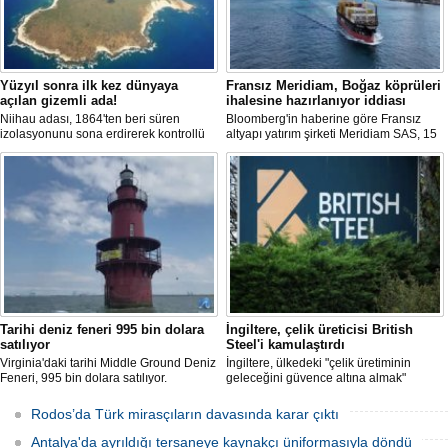
Yüzyıl sonra ilk kez dünyaya
Fransız Meridiam, Boğaz köprüleri
açılan gizemli ada!
ihalesine hazırlanıyor iddiası
Niihau adası, 1864'ten beri süren
Bloomberg'in haberine göre Fransız
izolasyonunu sona erdirerek kontrollü
altyapı yatırım şirketi Meridiam SAS, 15
turist ziyaretlerine açıldı. Ada sakinleri,
Temmuz Şehitler Köprüsü ile Fatih
modern teknolojiden uzak, katı
Sultan Mehmet Köprüsü'nün
kurallarla dolu bir yaşam sürdürüyor.
özelleştirilmesine yönelik ihaleyle
ilgileniyor.
Tarihi deniz feneri 995 bin dolara
İngiltere, çelik üreticisi British
satılıyor
Steel'i kamulaştırdı
Virginia'daki tarihi Middle Ground Deniz
İngiltere, ülkedeki "çelik üretiminin
Feneri, 995 bin dolara satılıyor.
geleceğini güvence altına almak"
Restorasyon sürecinde kendi enerjisini
amacıyla Çin merkezli Jingye
üretebilen bir yaşam alanına
bünyesindeki çelik üreticisi British
Rodos’da Türk mirasçıların davasında karar çıktı
dönüştürüldü.
Steel'i kamulaştırdı.
Antalya'da ayrıldığı tersaneye kaynakçı üniformasıyla döndü