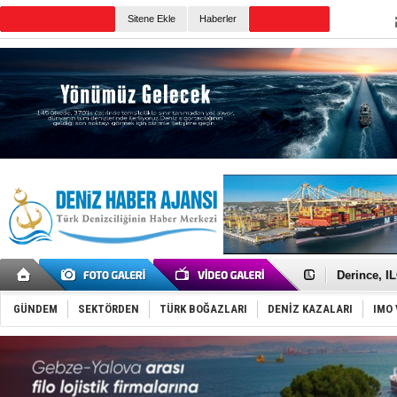
TURKISH MARITIME
Sitene Ekle
Haberler
CANLI YAYIN
Günün Haberleri
Yüzyıl son
Anadolu Te
Derince, I
Tüpraş, ha
İTU AUV, D
GÜNDEM
SEKTÖRDEN
TÜRK BOĞAZLARI
DENİZ KAZALARI
IMO 
LNG taşıma
PROYAD, yat
Türkiye-Ir
Türk Armat
Deniz turi