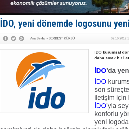
DÖDER, 28.
Fairline, T
Baltık Deni
Runit kubb
İDO, yeni dönemde logosunu yeni
Limana dad
Ana Sayfa
»
SERBEST KÜRSÜ
02.10.2012 1
İDO kurumsal dön
daha sıcak bir ile
İDO
’da yen
İDO
kurums
son süreçte
iletişim içi
İDO
’yla se
konforlu yön
yeni logod