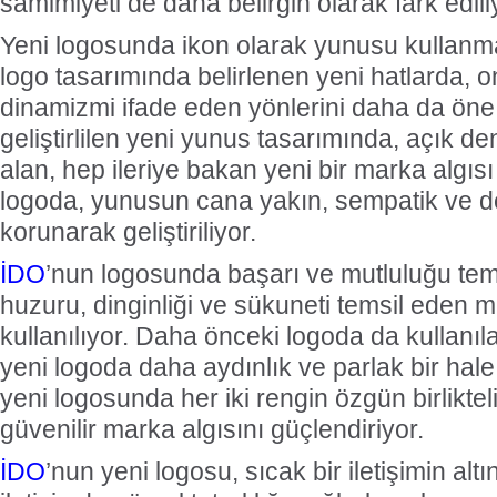
samimiyeti de daha belirgin olarak fark edili
Yeni logosunda ikon olarak yunusu kulla
logo tasarımında belirlenen yeni hatlarda, 
dinamizmi ifade eden yönlerini daha da öne
geliştirlilen yeni yunus tasarımında, açık d
alan, hep ileriye bakan yeni bir marka algısı 
logoda, yunusun cana yakın, sempatik ve dos
korunarak geliştiriliyor.
İDO
’nun logosunda başarı ve mutluluğu tems
huzuru, dinginliği ve sükuneti temsil eden m
kullanılıyor. Daha önceki logoda da kullanıla
yeni logoda daha aydınlık ve parlak bir hale 
yeni logosunda her iki rengin özgün birliktel
güvenilir marka algısını güçlendiriyor.
İDO
’nun yeni logosu, sıcak bir iletişimin alt