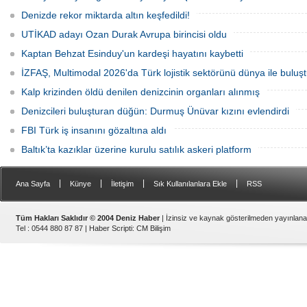
Denizde rekor miktarda altın keşfedildi!
UTİKAD adayı Ozan Durak Avrupa birincisi oldu
Kaptan Behzat Esinduy'un kardeşi hayatını kaybetti
İZFAŞ, Multimodal 2026'da Türk lojistik sektörünü dünya ile buluş
Kalp krizinden öldü denilen denizcinin organları alınmış
Denizcileri buluşturan düğün: Durmuş Ünüvar kızını evlendirdi
FBI Türk iş insanını gözaltına aldı
Baltık’ta kazıklar üzerine kurulu satılık askeri platform
|
|
|
|
Ana Sayfa
Künye
İletişim
Sık Kullanılanlara Ekle
RSS
Tüm Hakları Saklıdır © 2004 Deniz Haber
| İzinsiz ve kaynak gösterilmeden yayınlan
Tel : 0544 880 87 87 |
Haber Scripti
:
CM Bilişim