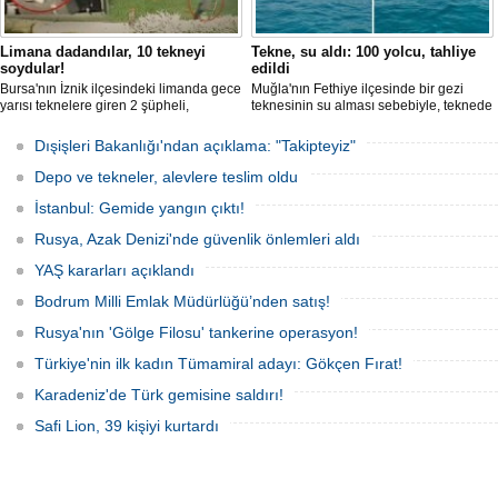
Limana dadandılar, 10 tekneyi
Tekne, su aldı: 100 yolcu, tahliye
soydular!
edildi
Bursa'nın İznik ilçesindeki limanda gece
Muğla'nın Fethiye ilçesinde bir gezi
Varlık Fonu’ndan Alsanc
yarısı teknelere giren 2 şüpheli,
teknesinin su alması sebebiyle, teknede
açıklaması
elektronik cihazlar ve değerli eşyalar
bulunan 100 yolcu tahliye edildi,
Alsancak Limanı’nın işletm
çaldı. Olay, güvenlik kameralarına
teknenin batmaması için bölgede
Dışişleri Bakanlığı'ndan açıklama: "Takipteyiz"
dönem başlarken, Türkiye V
yansıdı, tekne sahiplerinin ihbarıyla
kurtarma çalışması başlatıldı.
Yatırımlardan Sorumlu Ge
jandarma inceleme başlattı.
Depo ve tekneler, alevlere teslim oldu
Yardımcısı Aziz Murat Ulu
satış ya da imtiyaz devri ya
İstanbul: Gemide yangın çıktı!
belirterek, “Yük limanı oper
yerli ve milli Alport’a tesl
Rusya, Azak Denizi'nde güvenlik önlemleri aldı
açıklamasında bulu
YAŞ kararları açıklandı
Bodrum Milli Emlak Müdürlüğü’nden satış!
Rusya'nın 'Gölge Filosu' tankerine operasyon!
Türkiye'nin ilk kadın Tümamiral adayı: Gökçen Fırat!
Karadeniz'de Türk gemisine saldırı!
Safi Lion, 39 kişiyi kurtardı
Dörtel Gemi Söküm AB li
çıkarıldı
Aliağa’daki Dörtel Gemi