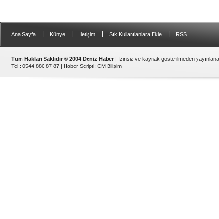
Gemi Geri Dönüşüm Yönetm
özellikle özellikle kıyı şerid
ilişkin hükümlere uymadığ
listesinden çıkarıld
|
|
|
|
Ana Sayfa
Künye
İletişim
Sık Kullanılanlara Ekle
RSS
Tüm Hakları Saklıdır © 2004 Deniz Haber
| İzinsiz ve kaynak gösterilmeden yayınlan
Tel : 0544 880 87 87 |
Haber Scripti
:
CM Bilişim