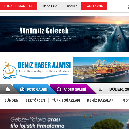
Sitene Ekle
Haberler
Günün Haberleri
Derince, I
Tüpraş, ha
İTU AUV, D
LNG taşıma
PROYAD, yat
Türkiye-Ir
Türk Armat
Deniz turi
DÖDER, 28.
Fairline, T
Baltık Deni
GÜNDEM
SEKTÖRDEN
TÜRK BOĞAZLARI
DENİZ KAZALARI
IMO 
Runit kubb
Limana dad
Türk Loydu
Hüseyin Me