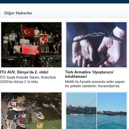
Diğer Haberler
Fransız Meridiam, Boğaz 
ihalesine hazırlanıyor 
İTU AUV, Dünya’da 2. oldu!
Türk Armatöre 'Uyuşturucu'
Bloomberg'in haberine gör
tutuklaması!
altyapı yatırım şirketi Meri
İTÜ Sualtı Robotik Takımı, RoboSub
Temmuz Şehitler Köprüsü 
2026'da dünya 2.'si oldu.
Midilli ile Ayvalık arasında sefer yapan
Sultan Mehmet Köprü
bir şirketin sahibinin Yunanistan'da
özelleştirilmesine yönelik
tutuklandığı bildirildi.
ilgileniyor.