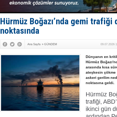
Hürmüz Boğazı’nda gemi trafiği
noktasında
Ana Sayfa
»
GÜNDEM
09.07.2026 1
Dünyanın en kriti
Hürmüz Boğazı'nda
arasında kısa sür
ateşkesin çökme 
askeri gerilim ne
noktasına geldi.
Hürmüz Boğ
trafiği, ABD
ikinci gün d
ardından P