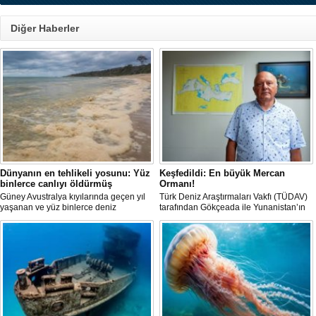
Diğer Haberler
Dünyanın en tehlikeli yosunu: Yüz
Keşfedildi: En büyük Mercan
binlerce canlıyı öldürmüş
Ormanı!
Güney Avustralya kıyılarında geçen yıl
Türk Deniz Araştırmaları Vakfı (TÜDAV)
yaşanan ve yüz binlerce deniz
tarafından Gökçeada ile Yunanistan’ın
canlısının ölümüne yol açan çevre
Semadirek Adası arasında yürütülen
felaketinin arkasındaki yosun türü
araştırmada, Türkiye kara sularında 70
incelendi. Araştırmacılar, söz konusu
ila 120 metre derinlikte ve 2
mikroalgin bugüne kadar incelenen
kilometreden fazla uzunlukta, Ege
türler arasında en zehirli örnek
Denizi’ndeki en büyük mercan ormanı
olduğunu ortaya çıkardı.
keşfedildi.