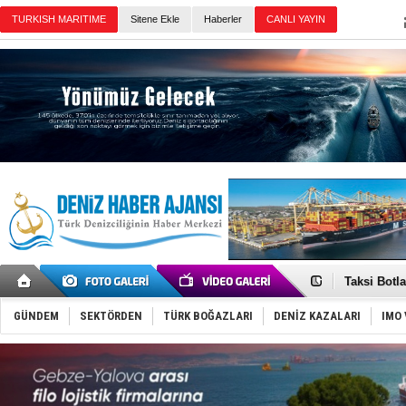
Sitene Ekle
Haberler
Günün Haberleri
Denizcilik
Türkiye’den
‘14. Olymp
Taksi Botla
TÜRKLİM Ba
SOCAR da M
GÜNDEM
SEKTÖRDEN
TÜRK BOĞAZLARI
DENİZ KAZALARI
IMO 
Türkiye'nin
Dünyanın e
Hürmüz’de
Rusya'nın g
Keşfedildi