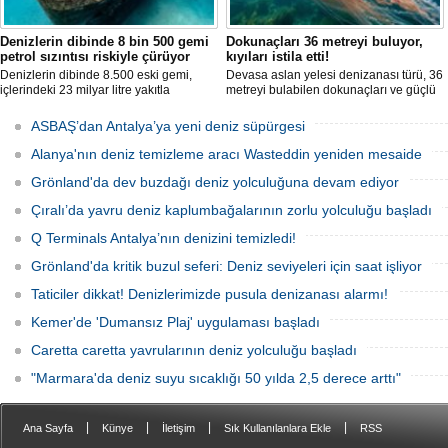
Denizlerin dibinde 8 bin 500 gemi
Dokunaçları 36 metreyi buluyor,
petrol sızıntısı riskiyle çürüyor
kıyıları istila etti!
Denizlerin dibinde 8.500 eski gemi,
Devasa aslan yelesi denizanası türü, 36
içlerindeki 23 milyar litre yakıtla
metreyi bulabilen dokunaçları ve güçlü
paslanıyor. Bilim insanları, bu
zehriyle kıyıları istila etti. Uzmanlar,
enkazlardan olası petrol sızıntılarının
akıntıların bu olağan dışı yoğunluğa
ASBAŞ’dan Antalya’ya yeni deniz süpürgesi
deniz ekosistemleri için büyük bir tehdit
neden olduğunu belirtiyor.
oluşturduğunu belirtiyor.
Alanya'nın deniz temizleme aracı Wasteddin yeniden mesaide
Grönland'da dev buzdağı deniz yolculuğuna devam ediyor
Çıralı’da yavru deniz kaplumbağalarının zorlu yolculuğu başladı
Q Terminals Antalya’nın denizini temizledi!
Grönland'da kritik buzul seferi: Deniz seviyeleri için saat işliyor
Taticiler dikkat! Denizlerimizde pusula denizanası alarmı!
Kemer'de 'Dumansız Plaj' uygulaması başladı
Caretta caretta yavrularının deniz yolculuğu başladı
"Marmara'da deniz suyu sıcaklığı 50 yılda 2,5 derece arttı"
|
|
|
|
Ana Sayfa
Künye
İletişim
Sık Kullanılanlara Ekle
RSS