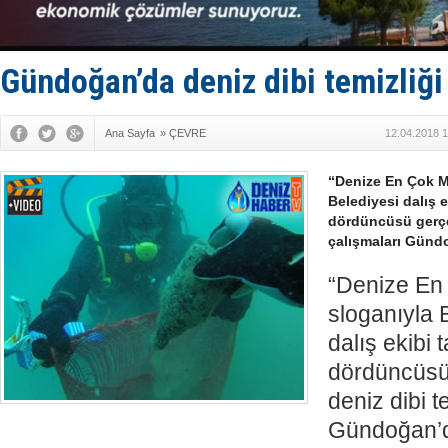
D-Marin, A
Van’da inş
ASEAN ilk 
TAYK - Eke
Gündoğan’da deniz dibi temizliği
Ana Sayfa
»
ÇEVRE
12.04.2018 1
“Denize En Çok M
Belediyesi dalış e
dördüncüsü gerçek
çalışmaları Günd
“Denize En 
sloganıyla 
dalış ekibi 
dördüncüsü 
deniz dibi t
Gündoğan’d