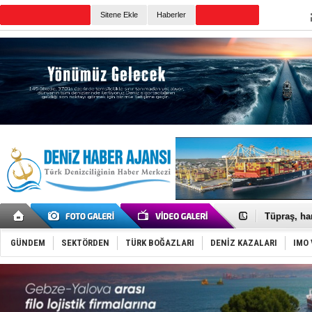
Sitene Ekle
Haberler
Günün Haberleri
Anadolu Te
Derince, I
Tüpraş, ha
İTU AUV, D
LNG taşıma
GÜNDEM
SEKTÖRDEN
TÜRK BOĞAZLARI
DENİZ KAZALARI
IMO 
PROYAD, yat
Türkiye-Ir
Türk Armat
Deniz turi
DÖDER, 28.