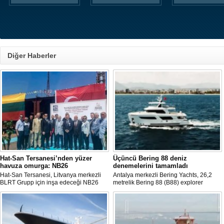
Diğer Haberler
Hat-San Tersanesi’nden yüzer
Üçüncü Bering 88 deniz
havuza omurga: NB26
denemelerini tamamladı
Hat-San Tersanesi, Litvanya merkezli
Antalya merkezli Bering Yachts, 26,2
BLRT Grupp için inşa edeceği NB26
metrelik Bering 88 (B88) explorer
inşa numaralı yüzer havuzun omurga
serisinin üçüncü teknesinin ilk deniz
yerleştirme törenini Yalova’daki
denemelerini tamamladığını açıkladı.
tersanesinde gerçekleştirdi.
Tekne bu yaz teslim edilecek.