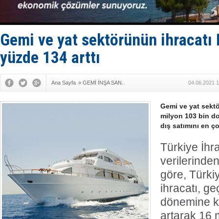
Fairline, T
Baltık Deni
Runit kubb
Limana dad
Gemi ve yat sektörünün ihracatı
Türk Loydu
yüzde 134 arttı
Ana Sayfa
»
GEMİ İNŞA SAN.
04.06.2021 1
Gemi ve yat sektö
milyon 103 bin do
dış satımını en ço
Türkiye İhra
verilerinden
göre, Türki
ihracatı, ge
dönemine k
artarak 16 