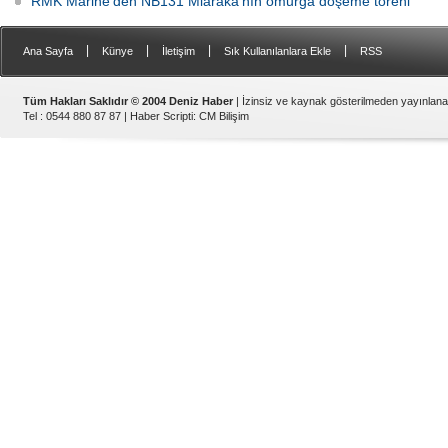
RMK Marine’den NB131 Miaraka’nın omurga döşeme töreni
|
|
|
|
Ana Sayfa
Künye
İletişim
Sık Kullanılanlara Ekle
RSS
Tüm Hakları Saklıdır © 2004 Deniz Haber
| İzinsiz ve kaynak gösterilmeden yayınlan
Tel : 0544 880 87 87 |
Haber Scripti
:
CM Bilişim