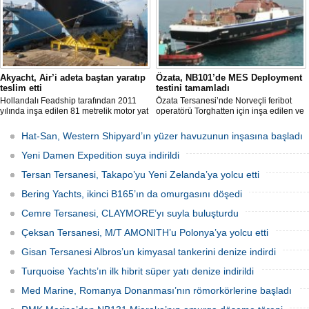
Akyacht, Air’i adeta baştan yaratıp
Özata, NB101’de MES Deployment
teslim etti
testini tamamladı
Hollandalı Feadship tarafından 2011
Özata Tersanesi’nde Norveçli feribot
yılında inşa edilen 81 metrelik motor yat
operatörü Torghatten için inşa edilen ve
Air, Kocaeli merkezli Akyacht
şubat ayında denize indirilen NB101
tersanesindeki büyük refit (yenileme)
gemide gerçekleştirilen MES (Marine
Hat-San, Western Shipyard’ın yüzer havuzunun inşasına başladı
sürecini başarıyla sonlandırdı.
Evacuation System) Deployment Testi
başarıyla tamamlandı.
Yeni Damen Expedition suya indirildi
Tersan Tersanesi, Takapo’yu Yeni Zelanda’ya yolcu etti
Bering Yachts, ikinci B165’ın da omurgasını döşedi
Cemre Tersanesi, CLAYMORE’yı suyla buluşturdu
Çeksan Tersanesi, M/T AMONITH’u Polonya’ya yolcu etti
Gisan Tersanesi Albros’un kimyasal tankerini denize indirdi
Turquoise Yachts’ın ilk hibrit süper yatı denize indirildi
Med Marine, Romanya Donanması’nın römorkörlerine başladı