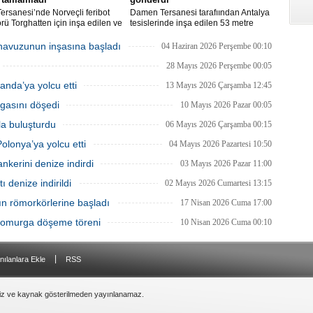
ersanesi’nde Norveçli feribot
Damen Tersanesi tarafıından Antalya
rü Torghatten için inşa edilen ve
tesislerinde inşa edilen 53 metre
yında denize indirilen NB101
uzunluğundaki 'Rafter' adlı yat destek
 gerçekleştirilen MES (Marine
gemisi ABD’ye doğru yola çıktı.
havuzunun inşasına başladı
04 Haziran 2026 Perşembe 00:10
tion System) Deployment Testi
la tamamlandı.
28 Mayıs 2026 Perşembe 00:05
anda’ya yolcu etti
13 Mayıs 2026 Çarşamba 12:45
rgasını döşedi
10 Mayıs 2026 Pazar 00:05
a buluşturdu
06 Mayıs 2026 Çarşamba 00:15
lonya’ya yolcu etti
04 Mayıs 2026 Pazartesi 10:50
nkerini denize indirdi
03 Mayıs 2026 Pazar 11:00
ı denize indirildi
02 Mayıs 2026 Cumartesi 13:15
 römorkörlerine başladı
17 Nisan 2026 Cuma 17:00
 omurga döşeme töreni
10 Nisan 2026 Cuma 00:10
|
nılanlara Ekle
RSS
siz ve kaynak gösterilmeden yayınlanamaz.