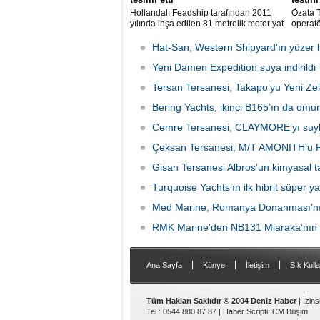
Hollandalı Feadship tarafından 2011
Özata T
yılında inşa edilen 81 metrelik motor yat
operatö
Air, Kocaeli merkezli Akyacht
şubat a
tersanesindeki büyük refit (yenileme)
gemide
Hat-San, Western Shipyard’ın yüzer 
sürecini başarıyla sonlandırdı.
Evacua
Yeni Damen Expedition suya indirildi
başarıy
Tersan Tersanesi, Takapo’yu Yeni Zel
Bering Yachts, ikinci B165’ın da omu
Cemre Tersanesi, CLAYMORE’yı suyl
Çeksan Tersanesi, M/T AMONITH’u Po
Gisan Tersanesi Albros’un kimyasal ta
Turquoise Yachts’ın ilk hibrit süper yat
Med Marine, Romanya Donanması’nın
RMK Marine’den NB131 Miaraka’nın
|
|
|
Ana Sayfa
Künye
İletişim
Sık Kulla
Tüm Hakları Saklıdır © 2004 Deniz Haber
| İzin
Tel : 0544 880 87 87 |
Haber Scripti
:
CM Bilişim