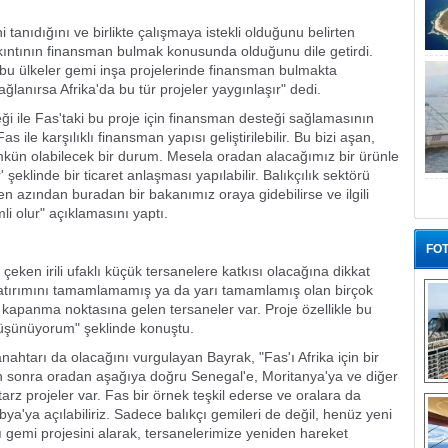
 tanıdığını ve birlikte çalışmaya istekli olduğunu belirten
kıntının finansman bulmak konusunda olduğunu dile getirdi.
bu ülkeler gemi inşa projelerinde finansman bulmakta
lanırsa Afrika'da bu tür projeler yaygınlaşır" dedi.
i ile Fas'taki bu proje için finansman desteği sağlamasının
s ile karşılıklı finansman yapısı geliştirilebilir. Bu bizi aşan,
mkün olabilecek bir durum. Mesela oradan alacağımız bir ürünle
' şeklinde bir ticaret anlaşması yapılabilir. Balıkçılık sektörü
en azından buradan bir bakanımız oraya gidebilirse ve ilgili
li olur" açıklamasını yaptı.
FOT
 çeken irili ufaklı küçük tersanelere katkısı olacağına dikkat
yatırımını tamamlamamış ya da yarı tamamlamış olan birçok
 kapanma noktasına gelen tersaneler var. Proje özellikle bu
düşünüyorum" şeklinde konuştu.
ahtarı da olacağını vurgulayan Bayrak, "Fas'ı Afrika için bir
n sonra oradan aşağıya doğru Senegal'e, Moritanya'ya ve diğer
“G
 tarz projeler var. Fas bir örnek teşkil ederse ve oralara da
Libya'ya açılabiliriz. Sadece balıkçı gemileri de değil, henüz yeni
ı gemi projesini alarak, tersanelerimize yeniden hareket