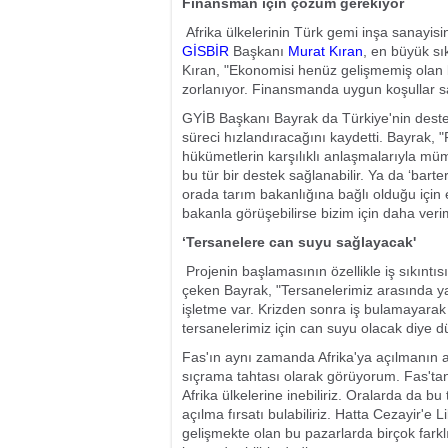
Finansman için çözüm gerekiyor
Afrika ülkelerinin Türk gemi inşa sanayisini
GİSBİR
Başkanı
Murat Kıran
, en büyük sı
Kıran, "Ekonomisi henüz gelişmemiş olan 
zorlanıyor. Finansmanda uygun koşullar sağ
GYİB Başkanı Bayrak da Türkiye'nin desteğ
süreci hızlandıracağını kaydetti. Bayrak, "Fa
hükümetlerin karşılıklı anlaşmalarıyla mü
bu tür bir destek sağlanabilir. Ya da ‘barter
orada tarım bakanlığına bağlı olduğu için 
bakanla görüşebilirse bizim için daha verim
‘Tersanelere can suyu sağlayacak'
Projenin başlamasının özellikle iş sıkıntısı
çeken Bayrak, "Tersanelerimiz arasında 
işletme var. Krizden sonra iş bulamayarak
tersanelerimiz için can suyu olacak diye 
Fas'ın aynı zamanda Afrika'ya açılmanın an
sıçrama tahtası olarak görüyorum. Fas'ta
Afrika ülkelerine inebiliriz. Oralarda da bu
açılma fırsatı bulabiliriz. Hatta Cezayir'e 
gelişmekte olan bu pazarlarda birçok farkl