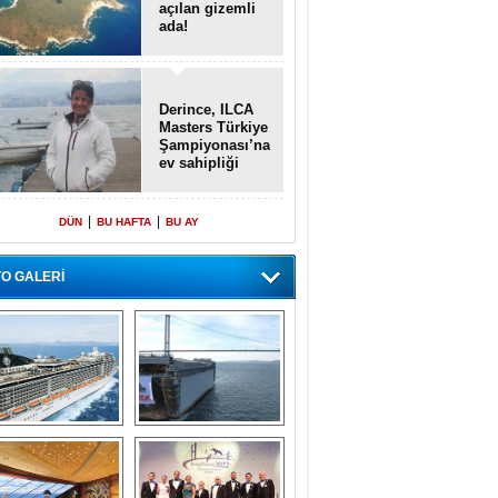
açılan gizemli
ada!
Derince, ILCA
Masters Türkiye
Şampiyonası’na
ev sahipliği
yapacak
|
|
DÜN
BU HAFTA
BU AY
O GALERİ
emi içinde gemi” 
Dünyada tek! 
konsepti ile MSC 
Denizaltı yüzer 
Splendida
havuzu intikal 
seyrine başladı