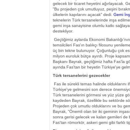
gelecek bir ticaret heyetini ağırlayacak. G
"Bu projeden çok umutluyuz, peşini bırakm
ülkelerin kapılarını açacak" dedi.
Gemi İnşa
teknelerin Türk tersanelerinde inşa edilmes
gemi inşa sanayisine olumlu katkı sağlay
destekliyor.
Geçtiğimiz aylarda Ekonomi Bakanlığı'nın 
temsilcileri Fas'ın balıkçı filosunu yenilem
üç bin tekne bulunuyor. Çoğunluğu çok esk
milyon euroluk bütçe ayırdı. Proje kapsam
Başkanı Bayrak, geçtiğimiz hafta Fas'la gör
ayında Fas'tan bir heyetin Türkiye'ye gelmey
Türk tersanelerini gezecekler
Fas ile sürekli temas halinde olduklarını 
Türkiye'ye gelmesini son derece önemsiyo
Türk tersanelerini görmesi ve yüz yüze gö
kaydeden Bayrak, özellikle bu sektörde söz
Projeden çok umutlu olduklarını ve bu gem
Bayrak, "Önemli olan bir iki geminin inşas
sonra gerisi gelecek ve kalan gemileri de 
Fas'tan römorkör, askeri gemi gibi farklı ti