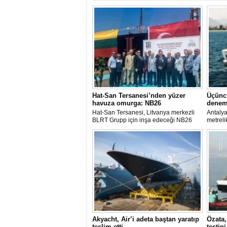
Hat-San Tersanesi’nden yüzer
Üçünc
havuza omurga: NB26
denem
Hat-San Tersanesi, Litvanya merkezli
Antalya
BLRT Grupp için inşa edeceği NB26
metreli
inşa numaralı yüzer havuzun omurga
serisin
yerleştirme törenini Yalova’daki
denemel
tersanesinde gerçekleştirdi.
Tekne b
Akyacht, Air’i adeta baştan yaratıp
Özata
teslim etti
testin