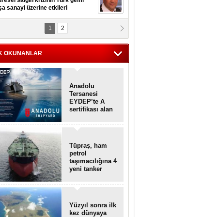
resel salgın krizinin Türk gemi
şa sanayi üzerine etkileri
1
2
pt. MESUT AZMİ GÖKSOY
lavuz kaptan kardeşlerime
hafen...
K OKUNANLAR
Anadolu
Tersanesi
EYDEP’te A
sertifikası alan
ilk tersane oldu
Tüpraş, ham
petrol
taşımacılığına 4
yeni tanker
daha ekliyor
Yüzyıl sonra ilk
kez dünyaya