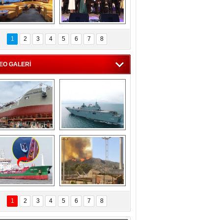
C'den 55 milyon 
5. Bosphorus Ship 
roluk turizm geliri 
Brokers Dinner, 
1
2
3
4
5
6
7
8
müjdesi
İstanbul’da yapıldı
EO GALERİ
eksan Tersanesi, 
TCG Anadolu, 
Başaran Bayrak 
tersane teknik 
tankerini suya 
seyrini tamamladı
indirdi
Göçmenlerin 
Milas’taki yangın 
imdadına Türk 
yeniden termik 
1
2
3
4
5
6
7
8
hipli MINA DENIZ 
santrallere doğru 
yetişti
ilerliyor