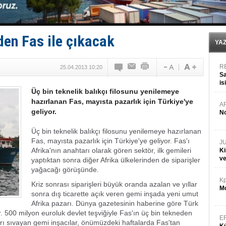
Yüzyıl sonra ilk kez dünyaya açılan gizemli ada!
Anadolu Tersanesi EYDEP’te A sertifikası alan ilk ter
Derince, ILCA Masters Türkiye Şampiyonası’na ev sah
Tüpraş, ham petrol taşımacılığına 4 yeni tanker daha 
den Fas ile çıkacak
İTU AUV, Dünya’da 2. oldu!
YA
R
25.04.2013 10:20
Sa
is
Üç bin teknelik balıkçı filosunu yenilemeye
da
hazırlanan Fas, mayısta pazarlık için Türkiye'ye
A
geliyor.
No
Üç bin teknelik balıkçı filosunu yenilemeye hazırlanan
Fas, mayısta pazarlık için Türkiye'ye geliyor. Fas'ı
J
Afrika'nın anahtarı olarak gören sektör, ilk gemileri
Ki
v
yaptıktan sonra diğer Afrika ülkelerinden de siparişler
yağacağı görüşünde.
Kp
Kriz sonrası siparişleri büyük oranda azalan ve yıllar
Mo
sonra dış ticarette açık veren gemi inşada yeni umut
Afrika pazarı. Dünya gazetesinin haberine göre Türk
r. 500 milyon euroluk devlet teşviğiyle Fas'ın üç bin tekneden
E
ları sıvayan gemi inşacılar, önümüzdeki haftalarda Fas'tan