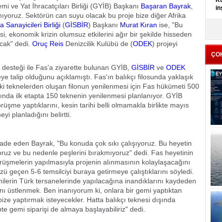
Kü
emi ve Yat İhracatçıları Birliği (GYİB) Başkanı
Başaran Bayrak
,
in
ıyoruz. Sektörün can suyu olacak bu proje bize diğer Afrika
 Sanayicileri Birliği
(
GİSBİR
) Başkanı
Murat Kıran
ise, "Bu
K
i, ekonomik krizin olumsuz etkilerini ağır bir şekilde hisseden
Kı
acak" dedi.
Oruç Reis
Denizcilik Kulübü de (
ODEK
) projeyi
it
ÇO
desteği ile Fas'a ziyarette bulunan GYİB,
GİSBİR
ve
ODEK
eye talip olduğunu açıklamıştı. Fas'ın balıkçı filosunda yaklaşık
i teknelerden oluşan filonun yenilenmesi için Fas hükümeti 500
ında ilk etapta 150 teknenin yenilenmesi planlanıyor. GYİB
üşme yaptıklarını, kesin tarihi belli olmamakla birlikte mayıs
i planladığını belirtti.
ifade eden Bayrak, "Bu konuda çok sıkı çalışıyoruz. Bu heyetin
ruz ve bu nedenle peşlerini bırakmıyoruz" dedi. Fas heyetinin
rüşmelerin yapılmasıyla projenin alınmasının kolaylaşacağını
ü geçen 5-6 temsilciyi buraya getirmeye çalıştıklarını söyledi.
ilerin Türk tersanelerinde yapılacağına inandıklarını kaydeden
ını üstlenmek. Ben inanıyorum ki, onlara bir gemi yaptıktan
bize yaptırmak isteyecekler. Hatta balıkçı teknesi dışında
pte gemi siparişi de almaya başlayabiliriz" dedi.