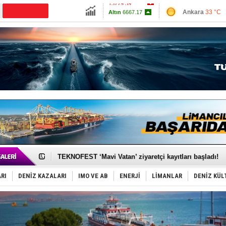
13779.39
Ankara
33 °C
Altın
6667.17
İzmir
38 °C
Dolar
47.6947
Antalya
31 °C
Euro
55.1957
Muğla
32 °C
Çanakkale
34 
TAYK - Eker Olympos Regatta'da ilk start!
İstanbul ve Çanakkale: 6 ayda 40.000 gemi
TEKNOFEST ‘Mavi Vatan’ ziyaretçi kayıtları başladı!
Tersane işçilerinin direnişi, kazanımla sonuçlandı
İngiliz aktivistler, gemide mahsur kaldı!
RI
DENİZ KAZALARI
IMO VE AB
ENERJİ
LİMANLAR
DENİZ KÜL
FESCO, Karadeniz'de yeni sevkiyat taleplerini durdur
DESE, BIMCO’ya katıldı
GİMBİRDER gemi inşa yan sanayinin sorunlarını tartış
35 milyon TL'lik tekne projesinde karar çıktı
İnsansız cankurtaran ihalesini BlueForge kazandı