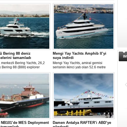
ü Bering 88 deniz
Mengi Yay Yachts Amphib II’yi
IM
elerini tamamladı
suya indirdi
 merkezli Bering Yachts, 26,2
Mengi Yay Yachts, amiral gemisi
k Bering 88 (B88) explorer
serisinin ikinci yatı olan 52.6 metre
in üçüncü teknesinin ilk deniz
uzunluğundaki Amphib II’yi,
erini tamamladığını açıkladı.
İstanbul’daki Tuzla tersanelerinde
u yaz teslim edilecek.
başarıyla denize indirildi.
, NB101’de MES Deployment
Damen Antalya RAFTER’i ABD’ye
i tamamladı
gönderdi