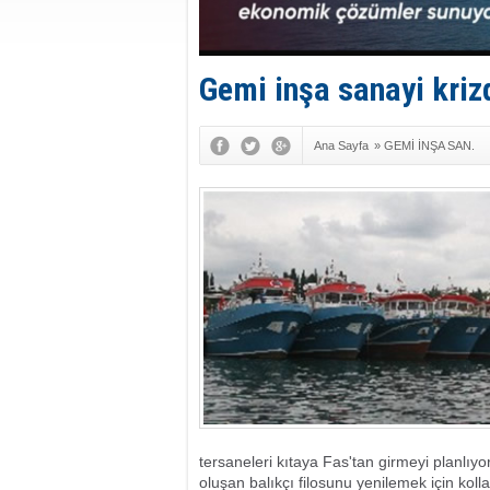
Gemi inşa sanayi kriz
Ana Sayfa
»
GEMİ İNŞA SAN.
tersaneleri kıtaya Fas'tan girmeyi planlıyo
oluşan balıkçı filosunu yenilemek için kol