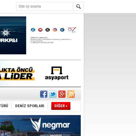
°C
TÜRÜ
DENİZ SPORLARI
DİĞER »
du
tı