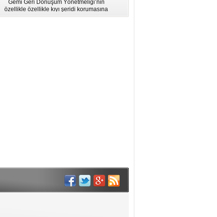
Gemi Geri Dönüşüm Yönetmeliği’nin
için Bölgesel Eğitim” Çalıştayı
özellikle özellikle kıyı şeridi korumasına
İstanbul'da düzenlendi.
ilişkin hükümlere uymadığı için AB
listesinden çıkarıldı.