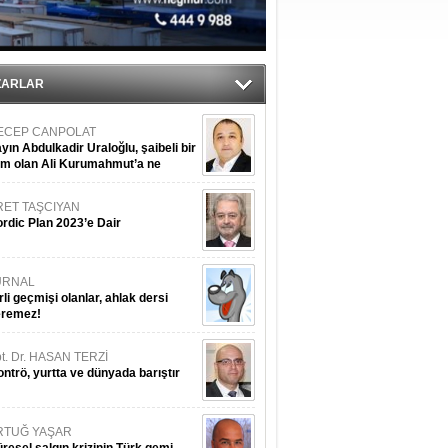
sane oldu
ipliği yapacak
ekliyor
ZARLAR
ECEP CANPOLAT
yın Abdulkadir Uraloğlu, şaibeli bir
im olan Ali Kurumahmut’a ne
nışıyorsunuz?
RET TAŞCIYAN
rdic Plan 2023’e Dair
URNAL
rli geçmişi olanlar, ahlak dersi
eremez!
t. Dr. HASAN TERZİ
ntrö, yurtta ve dünyada barıştır
RTUĞ YAŞAR