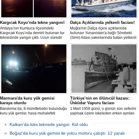
Kargıcak Koyu’nda tekne yangını!
Datça Açıklarında yelkenli faciası!
Antalya’nın Kumluca ilçesindeki
Muğla'nın Datça ilçesi açıklarında
Kargıcak Koyu’nda demirli bulunan tur
bulunan Yunanistan'a bağlı Sömbeki
teknesinde yangın çıktı. Uzun süredir
(Simi) Adası yakınlarında batan yelkenli
kullanılmadığı belirtilen ve içerisinde
teknedeki 9 kişiden 8'i sağ olarak
kimsenin bulunmadığı tekne, itfaiyenin
kurtarılırken, kaybolan 1 kişi için deniz
karadan müdahale edememesi
ve havadan geniş çaplı arama kurtarma
nedeniyle tamamen yanarak
çalışması başlatıldı.
kullanılamaz hale geldi.
Marmara'da kuru yük gemisi
Türkiye’nin en ölümcül kazası:
karaya oturdu
Üsküdar Vapuru faciası
Bandırma’da, 8 mürettebatın bulunduğu
1 Mart 1958 günü, o günün son seferini
kuru yük gemisi, hava muhalefeti
yapmak üzere iskeleden erken ayrılan
nedeniyle karaya oturdu. Gemiyi
Üsküdar Vapuru bir daha geri
kurtarma çalışmaları sürüyor.
dönemedi.
Kalkan’da lüks teknede yangın: Kül oldu
Boğaz'da kuru yük gemisi ile yolcu motoru çatıştı: 12 yaralı