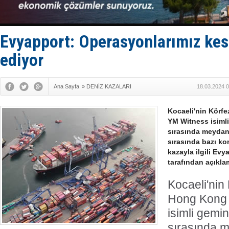
Türk Armat
Deniz turi
DÖDER, 28.
Fairline, T
Evyapport: Operasyonlarımız kes
Baltık Deni
ediyor
Ana Sayfa
»
DENİZ KAZALARI
18.03.2024 0
Kocaeli'nin Körfe
YM Witness isiml
sırasında meydan
sırasında bazı ko
kazayla ilgili Ev
tarafından açıkla
Kocaeli'nin
Hong Kong 
isimli gemi
sırasında 