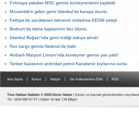
Fırtınaya yakalan MSC gemisi konteynerlerini kaybetti
Mozambik'e giden gemi İstanbul’da karaya oturdu
Fethiye'de sürüklenen teknenin imdadına KEGM yetişti
Bodrum’da tekne kaptanının feci ölümü
İstanbul Boğazı'nda gemi trafiği askıya alındı!
Rus kargo gemisi Akdeniz'de battı
Ambarlı Marport Limanı'nda konteyner gemisi yan yattı!
Tanker kazasının ardından petrol Karadeniz kıyılarına vurdu
|
|
|
|
Ana Sayfa
Künye
İletişim
Sık Kullanılanlara Ekle
RSS
Tüm Hakları Saklıdır © 2004 Deniz Haber
| İzinsiz ve kaynak gösterilmeden yayınlan
Tel : 0544 880 87 87 |
Haber Scripti
:
CM Bilişim