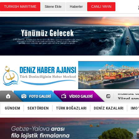
Sitene Ekle
Haberler
Günün Haberleri
35 milyon T
İnsansız c
Yüzyıl son
Anadolu Te
Derince, I
GÜNDEM
SEKTÖRDEN
TÜRK BOĞAZLARI
DENİZ KAZALARI
IMO 
Tüpraş, ha
İTU AUV, D
LNG taşıma
PROYAD, yat
Türkiye-Ir