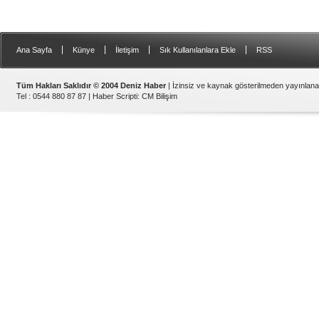
|
|
|
|
Ana Sayfa
Künye
İletişim
Sık Kullanılanlara Ekle
RSS
Tüm Hakları Saklıdır © 2004 Deniz Haber
| İzinsiz ve kaynak gösterilmeden yayınlan
Tel : 0544 880 87 87 |
Haber Scripti
:
CM Bilişim