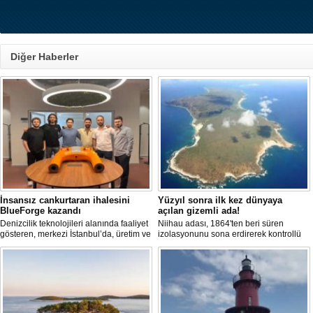
Diğer Haberler
İnsansız cankurtaran ihalesini
Yüzyıl sonra ilk kez dünyaya
BlueForge kazandı
açılan gizemli ada!
Denizcilik teknolojileri alanında faaliyet
Niihau adası, 1864'ten beri süren
gösteren, merkezi İstanbul’da, üretim ve
izolasyonunu sona erdirerek kontrollü
Ar-Ge faaliyetlerinin önemli bölümünü
turist ziyaretlerine açıldı. Ada sakinleri,
ise Trabzon’da sürdüren BlueForge,
modern teknolojiden uzak, katı
ResQR insansız cankurtaran sistemi
kurallarla dolu bir yaşam sürdürüyor.
ihalesini kazandı