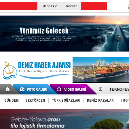
Sitene Ekle
Haberler
Günün Haberleri
TAYK - Eke
İstanbul v
TEKNOFEST 
Tersane işç
İngiliz akt
GÜNDEM
SEKTÖRDEN
TÜRK BOĞAZLARI
DENİZ KAZALARI
IMO 
FESCO, Kar
DESE, BIMC
GİMBİRDER 
35 milyon T
İnsansız c