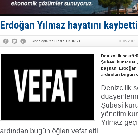
Yüzyıl son
Anadolu Te
Derince, I
Tüpraş, ha
Erdoğan Yılmaz hayatını kaybetti
İTU AUV, D
Ana Sayfa
»
SERBEST KÜRSÜ
10.05.2013 1
Denizcilik sektör
Şubesi kurucusu,
başkanı Erdoğan Y
ardından bugün öğ
Denizcilik 
duayenleri
Şubesi kuru
yönetim ku
Yılmaz geçir
ardından bugün öğlen vefat etti.