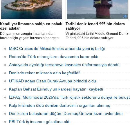
Kendi yat limanına sahip en pahalı
Tarihi deniz feneri 995 bin dolara
özel adalar
satılıyor
Dünyanın en zengin insanlarından
Virginia'daki tarihi Middle Ground Deniz
bazıları için yaşam tarzının bir parçası
Feneri, 995 bin dolara satılıyor.
sadece bir süper yat değil, aynı
Restorasyon sürecinde kendi enerjisini
zamanda kendi yat limanı, helikopter
üretebilen bir yaşam alanına
MSC Cruises ile Miles&Smiles arasında yeni iş birliği
pisti ve seçkin villaları da içeren koca bir
dönüştürüldü.
özel adadır.
Rodos’da Türk mirasçıların davasında karar çıktı
Antalya'da ayrıldığı tersaneye kaynakçı üniformasıyla döndü
Denizde rekor miktarda altın keşfedildi!
UTİKAD adayı Ozan Durak Avrupa birincisi oldu
Kaptan Behzat Esinduy'un kardeşi hayatını kaybetti
İZFAŞ, Multimodal 2026'da Türk lojistik sektörünü dünya ile buluş
Kalp krizinden öldü denilen denizcinin organları alınmış
Denizcileri buluşturan düğün: Durmuş Ünüvar kızını evlendirdi
FBI Türk iş insanını gözaltına aldı