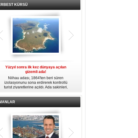
ERBEST KÜRSÜ
Yüzyıl sonra ilk kez dünyaya açılan
Fransız Meridiam, Boğaz köprüleri
gizemli ada!
ihalesine hazırlanıyor iddiası
Niihau adası, 1864'ten beri süren
Bloomberg'in haberine göre Fransız
izolasyonunu sona erdirerek kontrollü
altyapı yatırım şirketi Meridiam SAS, 15
b
turist ziyaretlerine açıldı. Ada sakinleri,
Temmuz Şehitler Köprüsü ile Fatih
modern teknolojiden uzak, katı
Sultan Mehmet Köprüsü'nün
kurallarla dolu bir yaşam sürdürüyor.
özelleştirilmesine yönelik ihaleyle
ilgileniyor.
İMANLAR