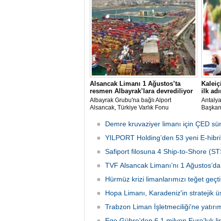
Yardımcısı Aziz Murat Uluğ, limanda
Kutman'
satış ya da imtiyaz devri yapılmadığını
Kuşadas
belirterek, “Yük limanı operasyonlarını
hazırla
yerli ve milli Alport’a teslim ettik”
açıklamasında bulundu.
Alsancak Limanı 1 Ağustos’ta
Kaleiç
resmen Albayrak’lara devrediliyor
ilk adı
Albayrak Grubu'na bağlı Alport
Antaly
Alsancak, Türkiye Varlık Fonu
Başkanı
mülkiyetindeki İzmir Alsancak Limanı'nın
kruvazi
yük limanı işletmesini 1 Ağustos 2026
Ulaştır
Demre kruvaziyer limanı için ÇED sü
itibarıyla devralacağını liman
Bölge M
kullanıcılarına gönderdiği resmi yazıyla
YILPORT Holding’den 53 yeni E-hibrit
çalışma
duyurdu.
Safiport filosuna 4 Ship-to-Shore (ST
TVF Alsancak Limanı’nı 1 Ağustos’da 
Hürmüz krizi limanlarımızı teğet geçti:
Hopa Limanı, Karadeniz'in stratejik 
Trabzon Liman İşletmeciliği'ne yatırı
Ege Gübre’den 6,1 milyon Euro’luk li