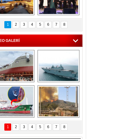
C'den 55 milyon 
5. Bosphorus Ship 
roluk turizm geliri 
Brokers Dinner, 
1
2
3
4
5
6
7
8
müjdesi
İstanbul’da yapıldı
EO GALERİ
eksan Tersanesi, 
TCG Anadolu, 
Başaran Bayrak 
tersane teknik 
tankerini suya 
seyrini tamamladı
indirdi
Göçmenlerin 
Milas’taki yangın 
imdadına Türk 
yeniden termik 
1
2
3
4
5
6
7
8
hipli MINA DENIZ 
santrallere doğru 
yetişti
ilerliyor