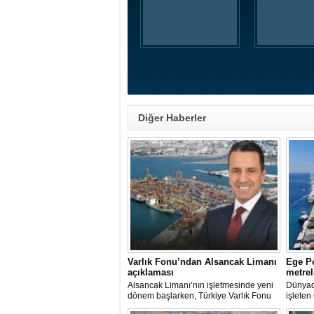
Diğer Haberler
Varlık Fonu’ndan Alsancak Limanı
Ege Po
açıklaması
metrel
Alsancak Limanı’nın işletmesinde yeni
Dünyada
dönem başlarken, Türkiye Varlık Fonu
işleten
Yatırımlardan Sorumlu Genel Müdür
ve Yön