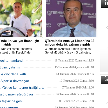
ın sahibi olduğu Ege Port
uluslararası liman işletmeciliği markası
S
ı, yeni bir yatırım hamlesine
Alport bünyesinde kurulan Alport
nıyor.
Alsancak Liman İşletmeciliği AŞ’ye
devredildi.
i'nde kruvaziyer liman için
QTerminals Antalya Limanı’na 12
m atıldı
milyon dolarlık yatırım yapıldı
a Denizcileşme Platformu
QTerminals Antalya Liman İşletmesi
 İzzet Ünlü, Kaleiçi'nde
Genel Müdürü Hüseyin Sipahioğlu,
yer liman yapımıyla ilgili
Antalya Limanı’na 12 milyon dolarlık
ma ve Altyapı Bakanlığı 6'ncı
yatırım yapıldığını, 2026’nın ilk yarısında
reci tamamlandı
18 Temmuz 2026 Cumartesi 11:15
üdürlüğü tarafından teknik
elleçleme ve konteyner yüklemesinde
 vinç yatırımı
 başlatıldığını açıkladı.
yüzde 36 artış yaşandığını söyledi.
15 Temmuz 2026 Çarşamba 00:10
S) vinç daha kattı
13 Temmuz 2026 Pazartesi 00:05
L
Alport’a devrediyor
10 Temmuz 2026 Cuma 15:30
 Yük ve konteyner trafiği arttı
07 Temmuz 2026 Salı 12:00
üssü olmayı sürdürüyor
06 Temmuz 2026 Pazartesi 00:10
m teşvik belgesi
03 Temmuz 2026 Cuma 12:00
man yatırımı
02 Temmuz 2026 Perşembe 18:30