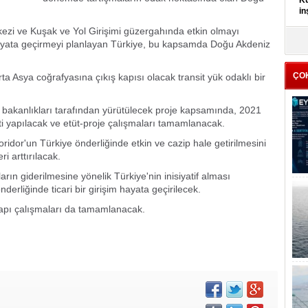
Kü
in
ezi ve Kuşak ve Yol Girişimi güzergahında etkin olmayı
K
hayata geçirmeyi planlayan Türkiye, bu kapsamda Doğu Akdeniz
Kı
it
ÇO
 Asya coğrafyasına çıkış kapısı olacak transit yük odaklı bir
ik bakanlıkları tarafından yürütülecek proje kapsamında, 2021
ti yapılacak ve etüt-proje çalışmaları tamamlanacak.
ridor'un Türkiye önderliğinde etkin ve cazip hale getirilmesini
ri arttırılacak.
ın giderilmesine yönelik Türkiye'nin inisiyatif alması
derliğinde ticari bir girişim hayata geçirilecek.
tyapı çalışmaları da tamamlanacak.