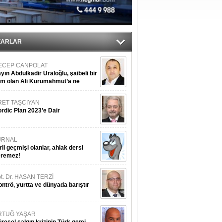
ediyor
ZARLAR
ECEP CANPOLAT
yın Abdulkadir Uraloğlu, şaibeli bir
im olan Ali Kurumahmut’a ne
nışıyorsunuz?
RET TAŞCIYAN
rdic Plan 2023’e Dair
URNAL
rli geçmişi olanlar, ahlak dersi
eremez!
t. Dr. HASAN TERZİ
ntrö, yurtta ve dünyada barıştır
RTUĞ YAŞAR