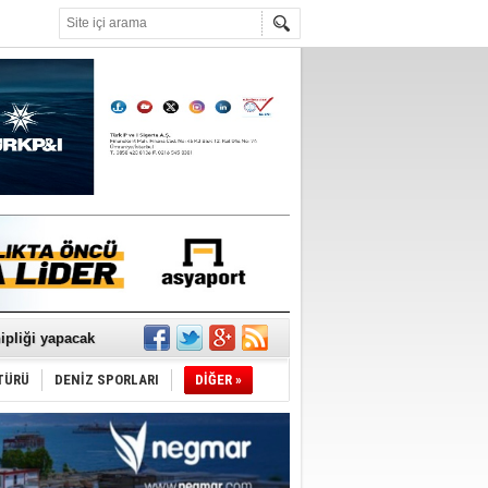
°C
sane oldu
ipliği yapacak
ekliyor
TÜRÜ
DENİZ SPORLARI
DİĞER »
nleme istiyor