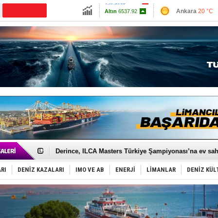
13798.82
Ankara
20 °C
Altın
6537.92
İzmir
25 °C
Dolar
47.692
Antalya
24 °C
Euro
54.9835
Muğla
23 °C
Çanakkale
23 
Yüzyıl sonra ilk kez dünyaya açılan gizemli ada!
Anadolu Tersanesi EYDEP’te A sertifikası alan ilk ter
Derince, ILCA Masters Türkiye Şampiyonası’na ev sah
Tüpraş, ham petrol taşımacılığına 4 yeni tanker daha 
İTU AUV, Dünya’da 2. oldu!
RI
DENİZ KAZALARI
IMO VE AB
ENERJİ
LİMANLAR
DENİZ KÜL
LNG taşımacılığında maliyetler katlandı
PROYAD, yat mürettebatı için yurt dışı harcı için düze
Türkiye-Irak enerji hattında yeni dönem başlıyor
Türk Armatöre 'Uyuşturucu' tutuklaması!
Deniz turizminde yeni ‘Ceza Rejimi’!