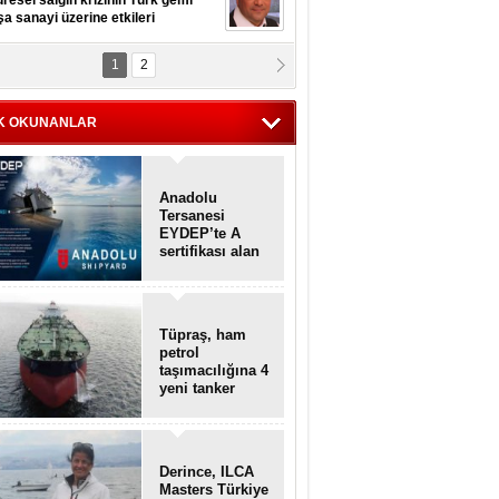
resel salgın krizinin Türk gemi
şa sanayi üzerine etkileri
1
2
pt. MESUT AZMİ GÖKSOY
lavuz kaptan kardeşlerime
hafen...
K OKUNANLAR
Anadolu
Tersanesi
EYDEP’te A
sertifikası alan
ilk tersane oldu
Tüpraş, ham
petrol
taşımacılığına 4
yeni tanker
daha ekliyor
Derince, ILCA
Masters Türkiye