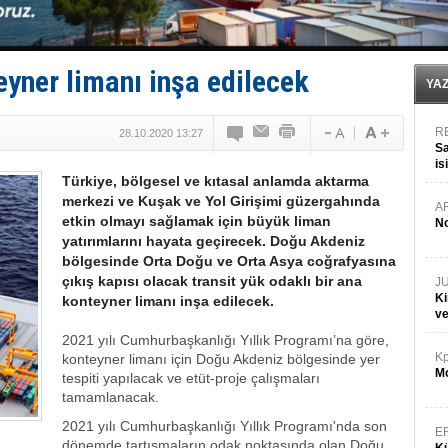
DÖDER, 28. Dönem Yönetim Kurulu Başkanını seçti!
Fairline, Türkiye’de ‘SoleMarin’i seçti
Baltık Denizi'nde tarih yazıldı!
Runit kubbesi okyanusun derinliklerinde halkı tehdit 
yner limanı inşa edilecek
Limana dadandılar, 10 tekneyi soydular!
YA
R
28.10.2020 13:27
Sa
is
Türkiye, bölgesel ve kıtasal anlamda aktarma
da
merkezi ve Kuşak ve Yol Girişimi güzergahında
A
etkin olmayı sağlamak için büyük liman
No
yatırımlarını hayata geçirecek. Doğu Akdeniz
bölgesinde Orta Doğu ve Orta Asya coğrafyasına
çıkış kapısı olacak transit yük odaklı bir ana
J
Ki
konteyner limanı inşa edilecek.
v
2021 yılı Cumhurbaşkanlığı Yıllık Programı’na göre,
Kp
konteyner limanı için Doğu Akdeniz bölgesinde yer
Mo
tespiti yapılacak ve etüt-proje çalışmaları
tamamlanacak.
2021 yılı Cumhurbaşkanlığı Yıllık Programı'nda son
E
dönemde tartışmaların odak noktasında olan Doğu