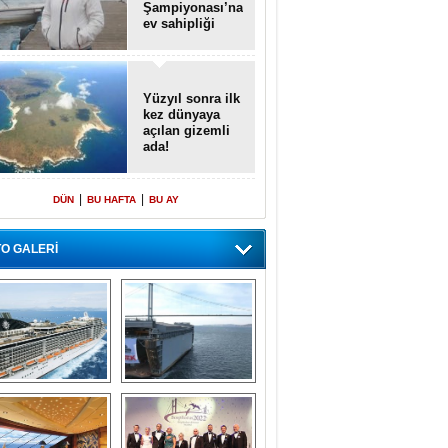
Şampiyonası’na
ev sahipliği
yapacak
Yüzyıl sonra ilk
kez dünyaya
açılan gizemli
ada!
|
|
DÜN
BU HAFTA
BU AY
O GALERİ
emi içinde gemi” 
Dünyada tek! 
konsepti ile MSC 
Denizaltı yüzer 
Splendida
havuzu intikal 
seyrine başladı