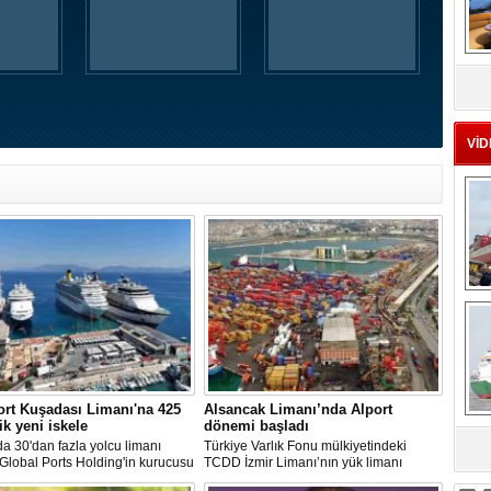
MS
eu
VİD
Ç
rt Kuşadası Limanı'na 425
Alsancak Limanı’nda Alport
ik yeni iskele
dönemi başladı
 30'dan fazla yolcu limanı
Türkiye Varlık Fonu mülkiyetindeki
sa
 Global Ports Holding'in kurucusu
TCDD İzmir Limanı’nın yük limanı
etim Kurulu Başkanı Mehmet
faaliyetleri, Albayrak Grubu’nun