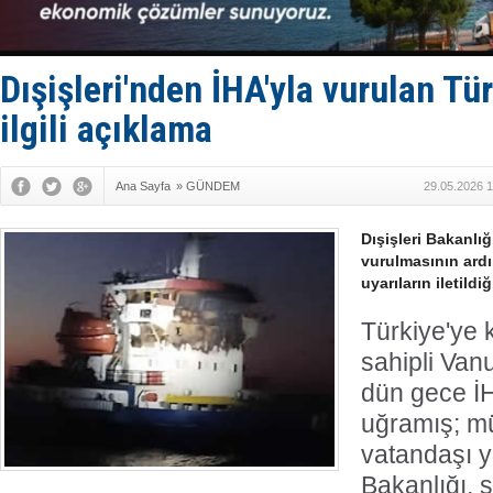
DÖDER, 28.
Fairline, T
Baltık Deni
Runit kubb
Dışişleri'nden İHA'yla vurulan Tü
Limana dad
ilgili açıklama
Ana Sayfa
»
GÜNDEM
29.05.2026 1
Dışişleri Bakanlı
vurulmasının ardı
uyarıların iletildiğ
Türkiye'ye 
sahipli Vanu
dün gece İH
uğramış; mü
vatandaşı ya
Bakanlığı, 