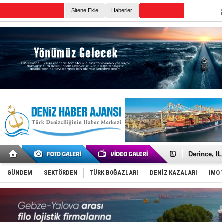
TURKISH MARITIME
Sitene Ekle
Haberler
CANLI YAYIN
Günün Haberleri
Yüzyıl son
Anadolu Te
Derince, I
Tüpraş, ha
İTU AUV, D
GÜNDEM
SEKTÖRDEN
TÜRK BOĞAZLARI
DENİZ KAZALARI
IMO 
LNG taşıma
PROYAD, yat
Türkiye-Ir
Türk Armat
Deniz turi