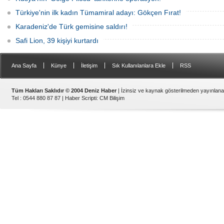
Türkiye'nin ilk kadın Tümamiral adayı: Gökçen Fırat!
Karadeniz'de Türk gemisine saldırı!
Safi Lion, 39 kişiyi kurtardı
|
|
|
|
Ana Sayfa
Künye
İletişim
Sık Kullanılanlara Ekle
RSS
Tüm Hakları Saklıdır © 2004 Deniz Haber
| İzinsiz ve kaynak gösterilmeden yayınlan
Tel : 0544 880 87 87 |
Haber Scripti
:
CM Bilişim