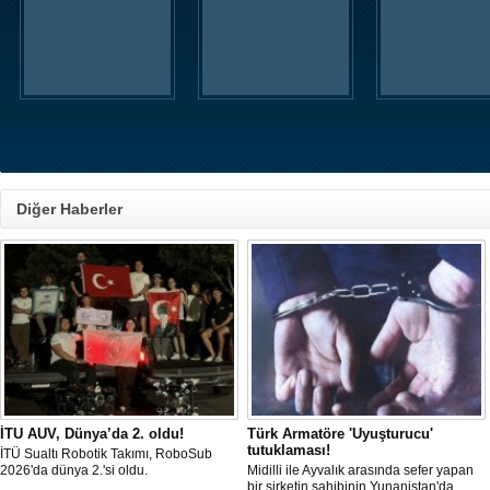
Diğer Haberler
İTU AUV, Dünya’da 2. oldu!
Türk Armatöre 'Uyuşturucu'
tutuklaması!
İTÜ Sualtı Robotik Takımı, RoboSub
2026'da dünya 2.'si oldu.
Midilli ile Ayvalık arasında sefer yapan
bir şirketin sahibinin Yunanistan'da