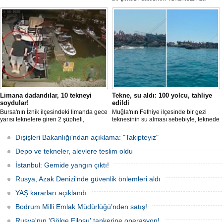
tutuklandığı bildirildi.
Limana dadandılar, 10 tekneyi
Tekne, su aldı: 100 yolcu, tahliye
soydular!
edildi
Bursa'nın İznik ilçesindeki limanda gece
Muğla'nın Fethiye ilçesinde bir gezi
yarısı teknelere giren 2 şüpheli,
teknesinin su alması sebebiyle, teknede
elektronik cihazlar ve değerli eşyalar
bulunan 100 yolcu tahliye edildi,
çaldı. Olay, güvenlik kameralarına
teknenin batmaması için bölgede
Dışişleri Bakanlığı'ndan açıklama: "Takipteyiz"
yansıdı, tekne sahiplerinin ihbarıyla
kurtarma çalışması başlatıldı.
jandarma inceleme başlattı.
Depo ve tekneler, alevlere teslim oldu
İstanbul: Gemide yangın çıktı!
Rusya, Azak Denizi'nde güvenlik önlemleri aldı
YAŞ kararları açıklandı
Bodrum Milli Emlak Müdürlüğü’nden satış!
Rusya'nın 'Gölge Filosu' tankerine operasyon!