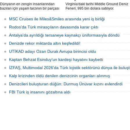
Dünyanın en zengin insanlarından
Virginia'daki tarihi Middle Ground Deniz
bazıları için yaşam tarzının bir parçası
Feneri, 995 bin dolara satılıyor.
sadece bir süper yat değil, aynı
Restorasyon sürecinde kendi enerjisini
zamanda kendi yat limanı, helikopter
üretebilen bir yaşam alanına
MSC Cruises ile Miles&Smiles arasında yeni iş birliği
pisti ve seçkin villaları da içeren koca bir
dönüştürüldü.
özel adadır.
Rodos’da Türk mirasçıların davasında karar çıktı
Antalya'da ayrıldığı tersaneye kaynakçı üniformasıyla döndü
Denizde rekor miktarda altın keşfedildi!
UTİKAD adayı Ozan Durak Avrupa birincisi oldu
Kaptan Behzat Esinduy'un kardeşi hayatını kaybetti
İZFAŞ, Multimodal 2026'da Türk lojistik sektörünü dünya ile buluş
Kalp krizinden öldü denilen denizcinin organları alınmış
Denizcileri buluşturan düğün: Durmuş Ünüvar kızını evlendirdi
FBI Türk iş insanını gözaltına aldı