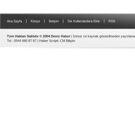
|
|
|
|
Ana Sayfa
Künye
İletişim
Sık Kullanılanlara Ekle
RSS
Tüm Hakları Saklıdır © 2004 Deniz Haber
| İzinsiz ve kaynak gösterilmeden yayınlan
Tel : 0544 880 87 87 |
Haber Scripti
:
CM Bilişim