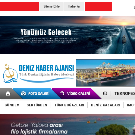
TURKISH MARITIME
Sitene Ekle
Haberler
CANLI YAYIN
Günün Haberleri
TAYK - Eke
İstanbul v
TEKNOFEST 
Tersane işç
İngiliz akt
GÜNDEM
SEKTÖRDEN
TÜRK BOĞAZLARI
DENİZ KAZALARI
IMO 
FESCO, Kar
DESE, BIMC
GİMBİRDER 
35 milyon T
İnsansız c