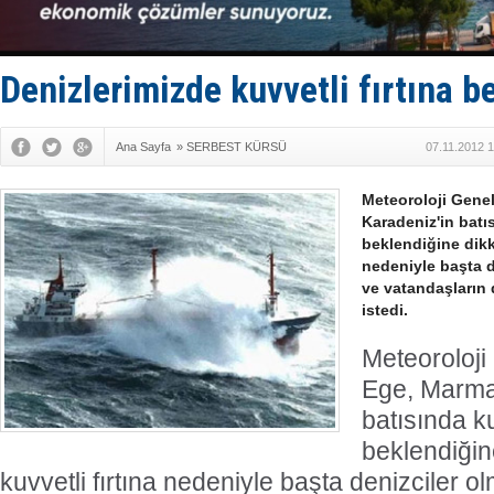
Yüzyıl son
Anadolu Te
Derince, I
Tüpraş, ha
Denizlerimizde kuvvetli fırtına b
İTU AUV, D
Ana Sayfa
»
SERBEST KÜRSÜ
07.11.2012 
Meteoroloji Gene
Karadeniz'in batıs
beklendiğine dikka
nedeniyle başta de
ve vatandaşların d
istedi.
Meteoroloji
Ege, Marma
batısında ku
beklendiğin
kuvvetli fırtına nedeniyle başta denizciler ol