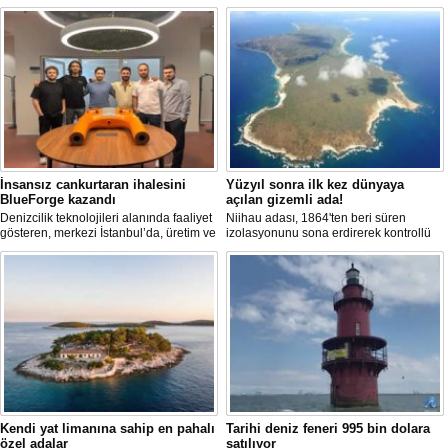
İnsansız cankurtaran ihalesini
Yüzyıl sonra ilk kez dünyaya
BlueForge kazandı
açılan gizemli ada!
Denizcilik teknolojileri alanında faaliyet
Niihau adası, 1864'ten beri süren
gösteren, merkezi İstanbul’da, üretim ve
izolasyonunu sona erdirerek kontrollü
Ar-Ge faaliyetlerinin önemli bölümünü
turist ziyaretlerine açıldı. Ada sakinleri,
ise Trabzon’da sürdüren BlueForge,
modern teknolojiden uzak, katı
ResQR insansız cankurtaran sistemi
kurallarla dolu bir yaşam sürdürüyor.
ihalesini kazandı
Kendi yat limanına sahip en pahalı
Tarihi deniz feneri 995 bin dolara
özel adalar
satılıyor