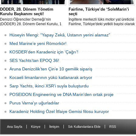
DÖDER, 28. Dönem Yönetim
Fairline, Türkiye’de ‘SoleMarin’i
Kurulu Başkanını seçti!
seçti
Denizci Öğrenciler Derneği’nin
İngiltere merkezli lüks motor yat üreticisi
(DÖDER) 28. Dönem Genel Kurulu, 1
Fairline, Türkiye'deki yetkili bayisi olarak
Ağustos Cumartesi günü Türkiye Gemi
SoleMarin Yachting'i seçti.
Sanayicileri Birliği (GİSBİR) ev
Hüseyin Mengi: “Yapay Zekâ, Ustanın yerini alamaz”
sahipliğinde gerçekleştirildi.
Med Marine’e yeni Römorkör!
KOSDER’den Karadeniz için ‘Çağrı’!
SES Yachts’tan EPOQ 36!
Aruna Denizcilik’ten Çin’e 10 gemilik sipariş
Kocaeli limanlarının yükü katlanarak artıyor
Sarp Yachts, ikinci XSR’i suyla buluşturdu
POSEIDON Engineering ve DNA Marin'den ortak proje
Purus Varna’yı uğurladılar
Karadeniz Holding Özel İtfaiye Gemisi filosu kuruyor
|
|
|
|
Ana Sayfa
Künye
İletişim
Sık Kullanılanlara Ekle
RSS