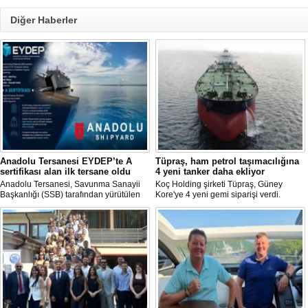
Diğer Haberler
Anadolu Tersanesi EYDEP’te A
Tüpraş, ham petrol taşımacılığına
sertifikası alan ilk tersane oldu
4 yeni tanker daha ekliyor
Anadolu Tersanesi, Savunma Sanayii
Koç Holding şirketi Tüpraş, Güney
Başkanlığı (SSB) tarafından yürütülen
Kore'ye 4 yeni gemi siparişi verdi.
Endüstriyel Yetkinlik Değerlendirme ve
Toplam yatırım tutarı 370 milyon doları
Destekleme Programı
aşan, her biri yaklaşık 157.000 DWT
(EYDEP)kapsamında, A Sertifikası
taşıma kapasitesine sahip tankerlerin
almaya hak kazanan ilk tersane oldu.
2029 yılı içerisinde teslim alınması
planlanıyor.