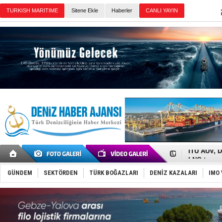
Sitene Ekle
Haberler
Günün Haberleri
Anadolu Te
Derince, I
Tüpraş, ha
İTU AUV, D
LNG taşıma
PROYAD, yat
Türkiye-Ir
GÜNDEM
SEKTÖRDEN
TÜRK BOĞAZLARI
DENİZ KAZALARI
IMO 
Türk Armat
Deniz turi
DÖDER, 28.
Fairline, T
Baltık Deni