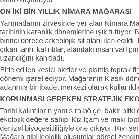
ON İKİ BİN YILLIK NİMARA MAĞARASI
Yarımadanın zirvesinde yer alan Nimara Mağ
tarihinin karanlık dönemlerine ışık tutuyor. 
birinci derece arkeolojik sit alanı ilan edildi
çıkan tarihi kalıntılar, alandaki insan varlığı
uzandığını kanıtladı.
Elde edilen kesici aletler ve pişmiş toprak fig
dönemi işaret ediyor. Mağaranın Klasik dö
adanmış bir ibadet merkezi olarak kullanıldığı
KORUNMASI GEREKEN STRATEJİK EK
Tarihi kalıntıların yanı sıra bölge, bakir bitk
ekolojik değere sahip. Kızılçam ve maki toplu
denizel biyoçeşitliliğiyle öne çıkıyor. Kıyı şe
Mağara gibi jeolojik oluşumlar görsel zengi