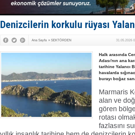
Runit kubb
Limana dad
Türk Loydu
Denizcilerin korkulu rüyası Yala
Ana Sayfa
»
SEKTÖRDEN
31.05.2026 0
Halk arasında Cen
Adası'nın ana kara
tarihine Yalancı B
havalarda sığınac
burayı boğaz sana
Marmaris Kö
alan ve doğ
gören bölge
rotası olma
fazlasını s
yıllık insanlık tarihine hem de denizcilerin k