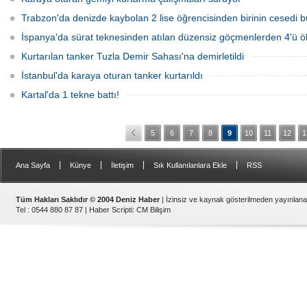
Trabzon'da denizde kaybolan 2 lise öğrencisinden birinin cesedi 
İspanya'da sürat teknesinden atılan düzensiz göçmenlerden 4'ü ö
Kurtarılan tanker Tuzla Demir Sahası'na demirletildi
İstanbul'da karaya oturan tanker kurtarıldı
Kartal'da 1 tekne battı!
5
6
7
8
9
10
11
12
1
|
|
|
|
Ana Sayfa
Künye
İletişim
Sık Kullanılanlara Ekle
RSS
Tüm Hakları Saklıdır © 2004 Deniz Haber
| İzinsiz ve kaynak gösterilmeden yayınlan
Tel : 0544 880 87 87 |
Haber Scripti
:
CM Bilişim