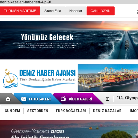
deniz-kazalari-haberleri-4/p-9/
TURKISH MARITIME
Sitene Ekle
Haberler
CANLI YAYIN
Günün Haberleri
Türkiye’den
‘14. Olymp
Taksi Botla
TÜRKLİM Ba
SOCAR da M
GÜNDEM
SEKTÖRDEN
TÜRK BOĞAZLARI
DENİZ KAZALARI
IMO 
Türkiye'nin
Dünyanın e
Hürmüz’de
Rusya'nın g
Keşfedildi