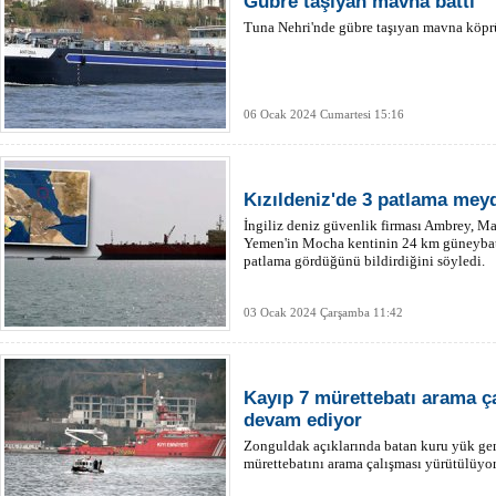
Gübre taşıyan mavna battı
Tuna Nehri'nde gübre taşıyan mavna köprü
06 Ocak 2024 Cumartesi 15:16
Kızıldeniz'de 3 patlama mey
İngiliz deniz güvenlik firması Ambrey, Ma
Yemen'in Mocha kentinin 24 km güneybatı
patlama gördüğünü bildirdiğini söyledi.
03 Ocak 2024 Çarşamba 11:42
Kayıp 7 mürettebatı arama ç
devam ediyor
Zonguldak açıklarında batan kuru yük gem
mürettebatını arama çalışması yürütülüyor