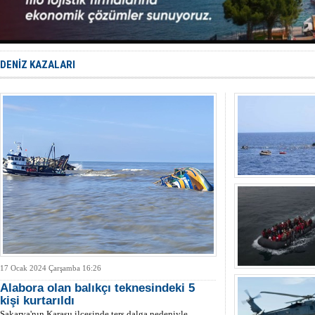
D-Marin, A
Van’da inş
ASEAN ilk 
TAYK - Eke
İstanbul v
DENİZ KAZALARI
17 Ocak 2024 Çarşamba 16:26
Alabora olan balıkçı teknesindeki 5
kişi kurtarıldı
Sakarya'nın Karasu ilçesinde ters dalga nedeniyle