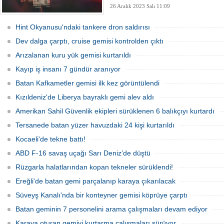
26 Aralık 2023 Salı 11:09
Hint Okyanusu'ndaki tankere dron saldırısı
Dev dalga çarptı, cruise gemisi kontrolden çıktı
Arızalanan kuru yük gemisi kurtarıldı
Kayıp iş insanı 7 gündür aranıyor
Batan Kafkametler gemisi ilk kez görüntülendi
Kızıldeniz'de Liberya bayraklı gemi alev aldı
Amerikan Sahil Güvenlik ekipleri sürüklenen 6 balıkçıyı kurtardı
Tersanede batan yüzer havuzdaki 24 kişi kurtarıldı
Kocaeli'de tekne battı!
ABD F-16 savaş uçağı Sarı Deniz’de düştü
Rüzgarla halatlarından kopan tekneler sürüklendi!
Ereğli'de batan gemi parçalanıp karaya çıkarılacak
Süveyş Kanalı'nda bir konteyner gemisi köprüye çarptı
Batan geminin 7 personelini arama çalışmaları devam ediyor
Karaya oturan gemiyi kurtarma çalışmaları sürüyor