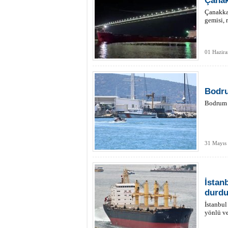
Çanak
Çanakkal
gemisi, 
01 Hazira
Bodru
Bodrum a
31 Mayıs
İstan
durdu
İstanbul
yönlü ve