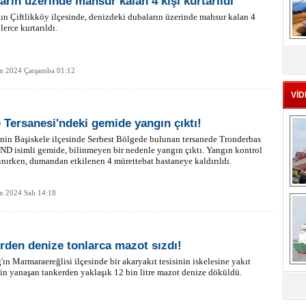
arın üzerinde mahsur kalan 4 kişi kurtarıldı
ın Çiftlikköy ilçesinde, denizdeki dubaların üzerinde mahsur kalan 4
lerce kurtarıldı.
MS
eu
an 2024 Çarşamba 01:12
VİD
 Tersanesi'ndeki gemide yangın çıktı!
nin Başiskele ilçesinde Serbest Bölgede bulunan tersanede Tronderbas
D isimli gemide, bilinmeyen bir nedenle yangın çıktı. Yangın kontrol
lınırken, dumandan etkilenen 4 mürettebat hastaneye kaldırıldı.
Ç
n 2024 Salı 14:18
rden denize tonlarca mazot sızdı!
'ın Marmaraereğlisi ilçesinde bir akaryakıt tesisinin iskelesine yakıt
in yanaşan tankerden yaklaşık 12 bin litre mazot denize döküldü.
sa