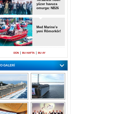
yüzer havuza
omurga: NB26
Med Marine’e
yeni Römorkör!
|
|
DÜN
BU HAFTA
BU AY
O GALERİ
emi içinde gemi” 
Dünyada tek! 
konsepti ile MSC 
Denizaltı yüzer 
Splendida
havuzu intikal 
seyrine başladı