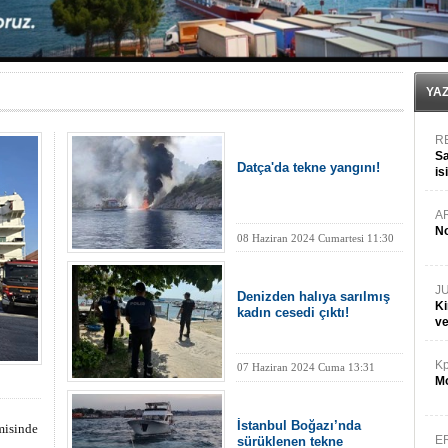
Türk Loydu’na Süveyş tonaj yetkisi
Hüseyin Mengi: “Yapay Zekâ, Ustanın yerini alamaz”
Hat-San Tersanesi’nden yüzer havuza omurga: NB26
Med Marine’e yeni Römorkör!
KOSDER’den Karadeniz için ‘Çağrı’!
YA
R
Sa
Datça'da tekne yangını!
is
da
A
No
08 Haziran 2024 Cumartesi 11:30
J
Denizden halıya sarılmış
Ki
kadın cesedi çıktı!
v
Kp
07 Haziran 2024 Cuma 13:31
Mo
İstanbul Boğazı’nda
misinde
E
sürüklenen tekne