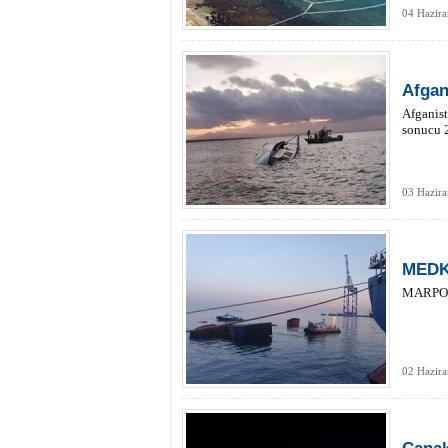
04 Hazira
Afgan
Afganist
sonucu 2
03 Hazira
MEDKO
MARPORT
02 Hazira