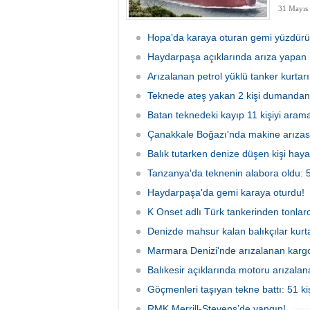
31 Mayıs
Hopa’da karaya oturan gemi yüzdür
Haydarpaşa açıklarında arıza yapan k
Arızalanan petrol yüklü tanker kurtarı
Teknede ateş yakan 2 kişi dumandan 
Batan teknedeki kayıp 11 kişiyi arama
Çanakkale Boğazı'nda makine arızası
Balık tutarken denize düşen kişi hayat
Tanzanya'da teknenin alabora oldu: 5
Haydarpaşa'da gemi karaya oturdu!
K Onset adlı Türk tankerinden tonlar
Denizde mahsur kalan balıkçılar kurta
Marmara Denizi'nde arızalanan kargo 
Balıkesir açıklarında motoru arızalana
Göçmenleri taşıyan tekne battı: 51 ki
RMK Merrill-Stevens’de yangın!