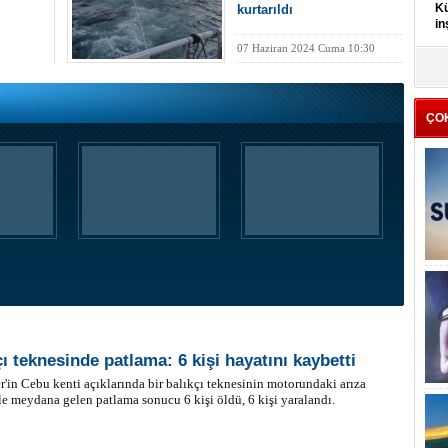
Kü
kurtarıldı
in
07 Haziran 2024 Cuma 10:30
K
Kı
it
ÇO
çı teknesinde patlama: 6 kişi hayatını kaybetti
er'in Cebu kenti açıklarında bir balıkçı teknesinin motorundaki arıza
e meydana gelen patlama sonucu 6 kişi öldü, 6 kişi yaralandı.