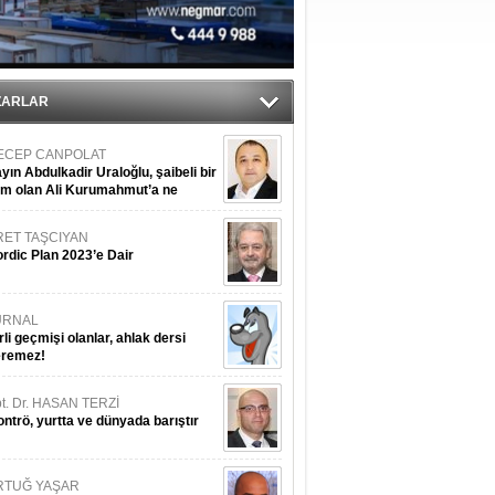
ZARLAR
ECEP CANPOLAT
yın Abdulkadir Uraloğlu, şaibeli bir
im olan Ali Kurumahmut’a ne
nışıyorsunuz?
RET TAŞCIYAN
rdic Plan 2023’e Dair
URNAL
rli geçmişi olanlar, ahlak dersi
eremez!
t. Dr. HASAN TERZİ
ntrö, yurtta ve dünyada barıştır
RTUĞ YAŞAR