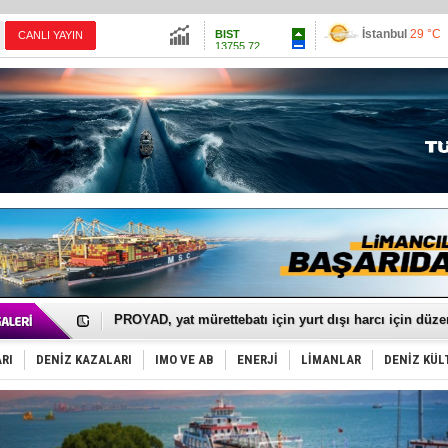
İstanbul
29 °C
BIST
13755.72
Ankara
34 °C
CANLI YAYIN
Altın
6521.97
İzmir
41 °C
Dolar
47.5893
Antalya
31 °C
Euro
55.0183
Muğla
36 °C
Çanakkale
35 
LNG taşımacılığında maliyetler katlandı
PROYAD, yat mürettebatı için yurt dışı harcı için düze
Türkiye-Irak enerji hattında yeni dönem başlıyor
Türk Armatöre 'Uyuşturucu' tutuklaması!
Deniz turizminde yeni ‘Ceza Rejimi’!
RI
DENİZ KAZALARI
IMO VE AB
ENERJİ
LİMANLAR
DENİZ KÜL
DÖDER, 28. Dönem Yönetim Kurulu Başkanını seçti!
Fairline, Türkiye’de ‘SoleMarin’i seçti
Baltık Denizi'nde tarih yazıldı!
Runit kubbesi okyanusun derinliklerinde halkı tehdit 
Limana dadandılar, 10 tekneyi soydular!