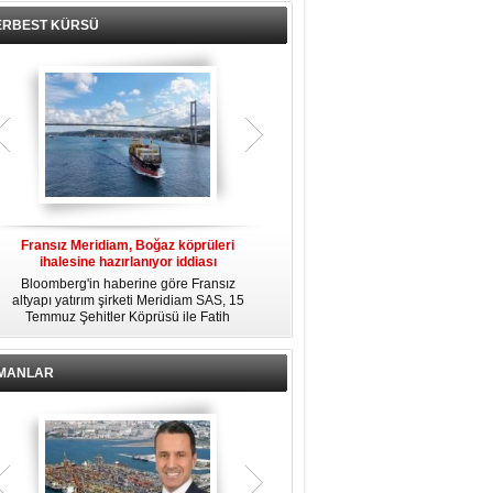
ERBEST KÜRSÜ
Fransız Meridiam, Boğaz köprüleri
Kendi yat limanına sahip en pahalı
ihalesine hazırlanıyor iddiası
özel adalar
Bloomberg'in haberine göre Fransız
Dünyanın en zengin insanlarından
altyapı yatırım şirketi Meridiam SAS, 15
bazıları için yaşam tarzının bir parçası
Temmuz Şehitler Köprüsü ile Fatih
sadece bir süper yat değil, aynı
R
Sultan Mehmet Köprüsü'nün
zamanda kendi yat limanı, helikopter
özelleştirilmesine yönelik ihaleyle
pisti ve seçkin villaları da içeren koca
ilgileniyor.
bir özel adadır.
İMANLAR