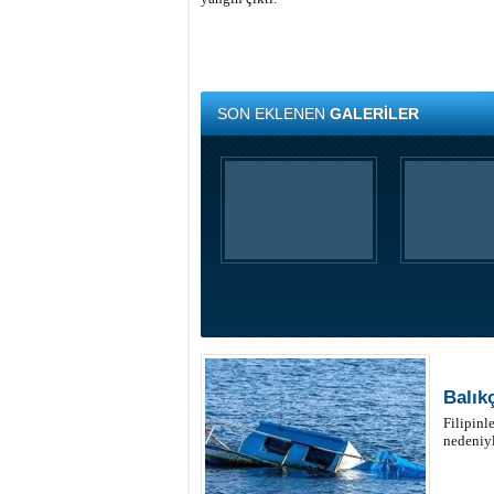
SON EKLENEN
GALERİLER
Balık
Filipinl
nedeniyl