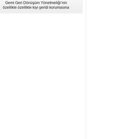
Gemi Geri Dönüşüm Yönetmeliği’nin
için Bölgesel Eğitim” Çalıştayı
özellikle özellikle kıyı şeridi korumasına
İstanbul'da düzenlendi.
ilişkin hükümlere uymadığı için AB
listesinden çıkarıldı.