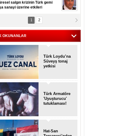
resel salgın krizinin Türk gemi
şa sanayi üzerine etkileri
1
2
pt. MESUT AZMİ GÖKSOY
lavuz kaptan kardeşlerime
hafen...
K OKUNANLAR
Türk Loydu’na
Süveyş tonaj
yetkisi
Türk Armatöre
'Uyuşturucu'
tutuklaması!
Hat-San
Tersanesi’nden