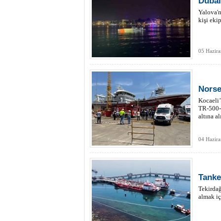
Dubal
Yalova'n
kişi ekip
05 Hazir
Norse
Kocaeli’
TR-500-N
altına a
04 Hazira
Tanke
Tekirdağ
almak iç