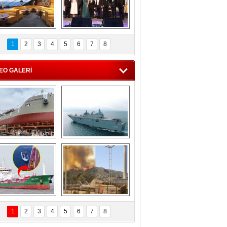
C'den 55 milyon 
5. Bosphorus Ship 
roluk turizm geliri 
Brokers Dinner, 
1
2
3
4
5
6
7
8
müjdesi
İstanbul’da yapıldı
EO GALERİ
eksan Tersanesi, 
TCG Anadolu, 
Başaran Bayrak 
tersane teknik 
tankerini suya 
seyrini tamamladı
indirdi
Göçmenlerin 
Milas’taki yangın 
imdadına Türk 
yeniden termik 
1
2
3
4
5
6
7
8
hipli MINA DENIZ 
santrallere doğru 
yetişti
ilerliyor