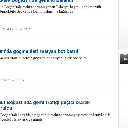
kale Boğazı’nda gemi arızalandı
e Boğazı'nda makine arızası yapan 'Liberya' bayraklı dökme yük
römorkörle Şevketiye Demir Sahası’na bağlandı
n 2024 Cumartesi 11:25
m'da göçmenleri taşıyan bot battı!
çıklarında düzensiz göçmenleri taşıyan lastik bot battı.
IM
 2024 Cuma 15:35
bul Boğazı'nda gemi trafiği geçici olarak
ruldu
 Boğazı'ndaki trafik, bir geminin makine arızası yaşaması nedeniyle çift
 geçici olarak askıya alındı.