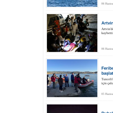
06 Hazir
Artvi
Artvin'd
kaybetti
06 Hazir
Feribo
başlat
Tunceli'
için çalı
05 Hazir