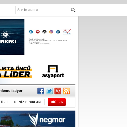
°C
nleme istiyor
TÜRÜ
DENİZ SPORLARI
DİĞER »
ediyor