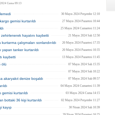
 2024 Cuma 09:13
ülemedi
30 Mayıs 2024 Perşembe 12:10
argo gemisi kurtarıldı
27 Mayıs 2024 Pazartesi 10:44
ldı
25 Mayıs 2024 Cumartesi 11:24
zehirlenerek hayatını kaybetti
21 Mayıs 2024 Salı 12:50
 kurtarma çalışmaları sonlandırıldı
20 Mayıs 2024 Pazartesi 17:35
 yapan tanker kurtarıldı
20 Mayıs 2024 Pazartesi 10:35
ı kaybetti
13 Mayıs 2024 Pazartesi 11:45
 ölü
07 Mayıs 2024 Salı 15:35
07 Mayıs 2024 Salı 10:22
ca akaryakıt denize boşaldı
07 Mayıs 2024 Salı 09:57
rıldı
04 Mayıs 2024 Cumartesi 11:39
gemisi kurtarıldı
03 Mayıs 2024 Cuma 14:15
n bottaki 36 kişi kurtarıldı
02 Mayıs 2024 Perşembe 11:27
şi kayıp
30 Nisan 2024 Salı 10:39
29 Nisan 2024 Pazartesi 16:25