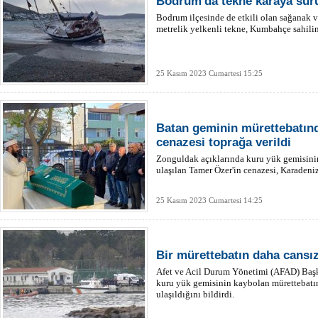
Bodrum'da tekne karaya sür
Bodrum ilçesinde de etkili olan sağanak v
metrelik yelkenli tekne, Kumbahçe sahilin
25 Kasım 2023 Cumartesi 15:25
Batan geminin mürettebatın
cenazesi toprağa verildi
Zonguldak açıklarında kuru yük gemisini
ulaşılan Tamer Özer'in cenazesi, Karadeniz
25 Kasım 2023 Cumartesi 14:25
Bir mürettebatın daha cansız
Afet ve Acil Durum Yönetimi (AFAD) Başk
kuru yük gemisinin kaybolan mürettebatın
ulaşıldığını bildirdi.