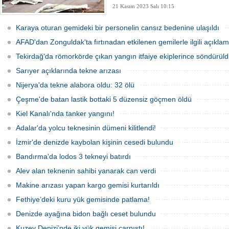
21 Kasım 2023 Salı 10:15
Karaya oturan gemideki bir personelin cansız bedenine ulaşıldı
AFAD'dan Zonguldak'ta fırtınadan etkilenen gemilerle ilgili açıkla
Tekirdağ'da römorkörde çıkan yangın itfaiye ekiplerince söndürül
Sarıyer açıklarında tekne arızası
Nijerya'da tekne alabora oldu: 32 ölü
Çeşme'de batan lastik bottaki 5 düzensiz göçmen öldü
Kiel Kanalı'nda tanker yangını!
Adalar'da yolcu teknesinin dümeni kilitlendi!
İzmir'de denizde kaybolan kişinin cesedi bulundu
Bandırma'da lodos 3 tekneyi batırdı
Alev alan teknenin sahibi yanarak can verdi
Makine arızası yapan kargo gemisi kurtarıldı
Fethiye’deki kuru yük gemisinde patlama!
Denizde ayağına bidon bağlı ceset bulundu
Kuzey Denizi’nde iki yük gemisi çarpıştı!