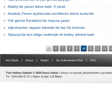
Ataköy'de yanan tekne battı: 4 yaralı
Anadolu Feneri açıklarında sürüklenen tekne kurtarıldı
Yük gemisi Karadeniz'de mayına çarptı
sığınmacıları taşıyan teknede bir kişi ölü bulundu
Sakarya'da ters dalga nedeniyle iki balıkçı teknesi battı
6
7
8
9
10
11
12
13
1
|
|
|
|
Ana Sayfa
Künye
İletişim
Sık Kullanılanlara Ekle
RSS
Tüm Hakları Saklıdır © 2004 Deniz Haber
| İzinsiz ve kaynak gösterilmeden yayınlan
Tel : 0544 880 87 87 |
Haber Scripti
:
CM Bilişim