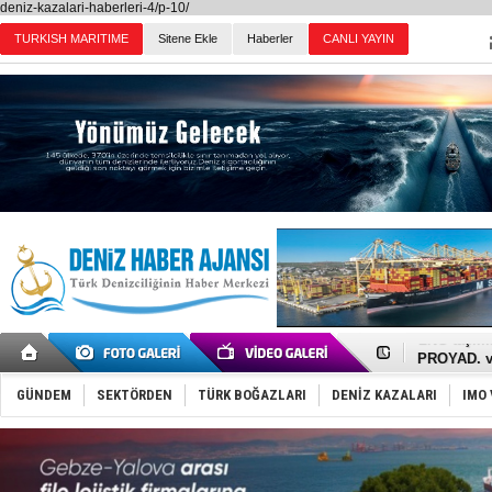
deniz-kazalari-haberleri-4/p-10/
TURKISH MARITIME
Sitene Ekle
Haberler
CANLI YAYIN
Günün Haberleri
İTU AUV, D
LNG taşıma
PROYAD, yat
Türkiye-Ir
Türk Armat
GÜNDEM
SEKTÖRDEN
TÜRK BOĞAZLARI
DENİZ KAZALARI
IMO 
Deniz turi
DÖDER, 28.
Fairline, T
Baltık Deni
Runit kubb