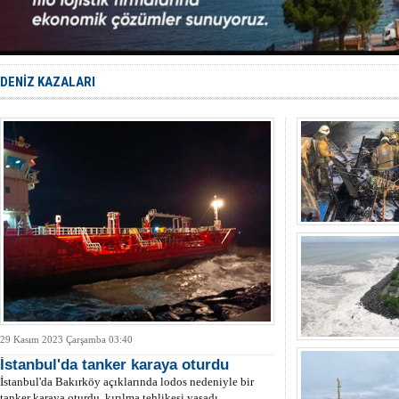
Limana dad
Türk Loydu
Hüseyin Me
Hat-San Te
Med Marine
DENİZ KAZALARI
29 Kasım 2023 Çarşamba 03:40
İstanbul'da tanker karaya oturdu
İstanbul'da Bakırköy açıklarında lodos nedeniyle bir
tanker karaya oturdu, kırılma tehlikesi yaşadı.