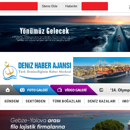
TURKISH MARITIME
Sitene Ekle
Haberler
CANLI YAYIN
Günün Haberleri
Denizcilik
Türkiye’den
‘14. Olymp
Taksi Botla
TÜRKLİM Ba
GÜNDEM
SEKTÖRDEN
TÜRK BOĞAZLARI
DENİZ KAZALARI
IMO 
SOCAR da M
Türkiye'nin
Dünyanın e
Hürmüz’de
Rusya'nın g