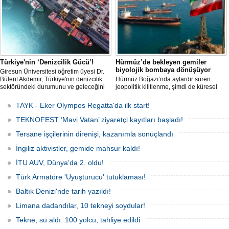
Ağustos'ta start alacak ve 16 Ağustos'a
kadar deniz tutkunlarını bir araya
getirecek. "Rüzgâ
Türkiye'nin ‘Denizcilik Gücü’!
Hürmüz’de bekleyen gemiler
biyolojik bombaya dönüşüyor
Giresun Üniversitesi öğretim üyesi Dr.
Bülent Akdemir, Türkiye'nin denizcilik
Hürmüz Boğazı’nda aylardır süren
sektöründeki durumunu ve geleceğini
jeopolitik kilitlenme, şimdi de küresel
değerlendirdi.
ölçekte bir çevre felaketinin kapısını
aralamış olabilir. Sıcak sularda
TAYK - Eker Olympos Regatta'da ilk start!
hareketsiz bekleyen binden fazla gemi,
istilacı deniz canlıları için devasa bir
TEKNOFEST ‘Mavi Vatan’ ziyaretçi kayıtları başladı!
üreme merkezine dönüşmüş durumda.
Tersane işçilerinin direnişi, kazanımla sonuçlandı
İngiliz aktivistler, gemide mahsur kaldı!
İTU AUV, Dünya’da 2. oldu!
Türk Armatöre 'Uyuşturucu' tutuklaması!
Baltık Denizi'nde tarih yazıldı!
Limana dadandılar, 10 tekneyi soydular!
Tekne, su aldı: 100 yolcu, tahliye edildi