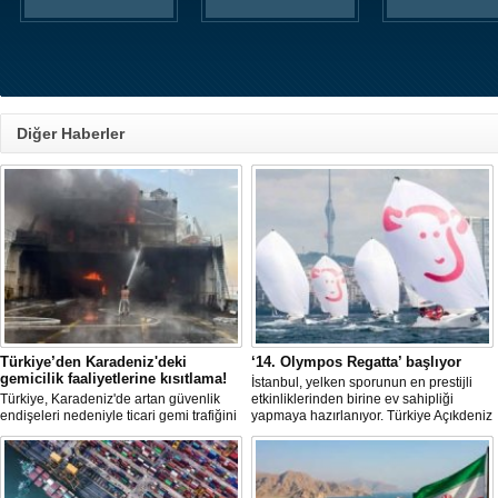
Diğer Haberler
Türkiye’den Karadeniz'deki
‘14. Olympos Regatta’ başlıyor
gemicilik faaliyetlerine kısıtlama!
İstanbul, yelken sporunun en prestijli
Türkiye, Karadeniz'de artan güvenlik
etkinliklerinden birine ev sahipliği
endişeleri nedeniyle ticari gemi trafiğini
yapmaya hazırlanıyor. Türkiye Açıkdeniz
kısıtlamaya başladı. Bu durum,
Yarış Kulübü (TAYK), Türkiye Yelken
bölgedeki gıda güvenliğini tehdit ediyor.
Federasyonu ve Eker Süt Ürünleri iş
birliğiyle hayata geçirilecek olan 14.
TAYK - Eker Olympos Regatta, 7