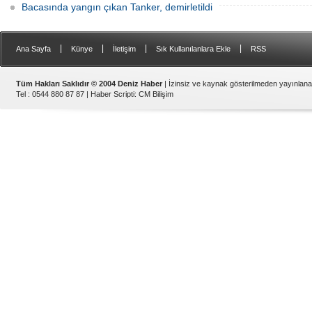
Bacasında yangın çıkan Tanker, demirletildi
|
|
|
|
Ana Sayfa
Künye
İletişim
Sık Kullanılanlara Ekle
RSS
Tüm Hakları Saklıdır © 2004 Deniz Haber
| İzinsiz ve kaynak gösterilmeden yayınlan
Tel : 0544 880 87 87 |
Haber Scripti
:
CM Bilişim