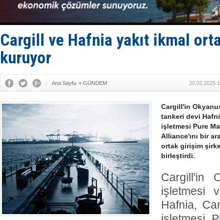
Keşfedildi
D-Marin, A
Van’da inş
ASEAN ilk 
Cargill ve Hafnia yakıt ikmal orta
TAYK - Eke
kuruyor
Ana Sayfa
»
GÜNDEM
20.02.2025 1
Cargill'in Okyanu
tankeri devi Hafn
işletmesi Pure Ma
Alliance'ını bir a
ortak girişim şirk
birleştirdi.
Cargill'in
işletmesi 
Hafnia, Car
işletmesi 