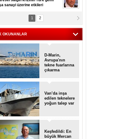
resel salgın krizinin Türk gemi
şa sanayi üzerine etkileri
1
2
pt. MESUT AZMİ GÖKSOY
lavuz kaptan kardeşlerime
hafen...
K OKUNANLAR
D-Marin,
Avrupa'nın
tekne fuarlarına
çıkarma
yapacak
Van’da inşa
edilen teknelere
yoğun talep var
Keşfedildi: En
büyük Mercan