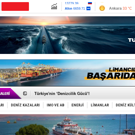
13779.39
Ankara
33 °C
Altın
6659.71
İzmir
36 °C
Dolar
47.6791
Antalya
32 °C
Euro
55.1258
Muğla
34 °C
Çanakkale
34 
TÜRKLİM Başkanı Hamdi Erçelik’ten ‘Çözüm Anahtarı
SOCAR da MSC Tiger’a katıldı!
Türkiye'nin ‘Denizcilik Gücü’!
Dünyanın en tehlikeli yosunu: Yüz binlerce canlıyı ö
Hürmüz’de bekleyen gemiler biyolojik bombaya dönü
RI
DENİZ KAZALARI
IMO VE AB
ENERJİ
LİMANLAR
DENİZ KÜL
Rusya'nın gizli filosu büyüyor!
Keşfedildi: En büyük Mercan Ormanı!
D-Marin, Avrupa'nın tekne fuarlarına çıkarma yapacak
Van’da inşa edilen teknelere yoğun talep var
ASEAN ilk P&I Sigorta Kulübünü kurmaya hazırlanıyo