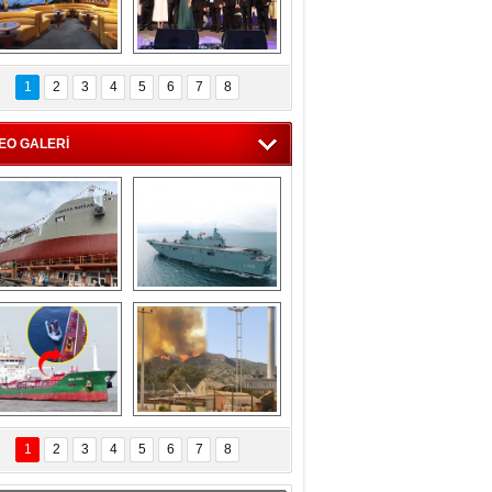
C'den 55 milyon 
5. Bosphorus Ship 
roluk turizm geliri 
Brokers Dinner, 
1
2
3
4
5
6
7
8
müjdesi
İstanbul’da yapıldı
EO GALERİ
eksan Tersanesi, 
TCG Anadolu, 
Başaran Bayrak 
tersane teknik 
tankerini suya 
seyrini tamamladı
indirdi
Göçmenlerin 
Milas’taki yangın 
imdadına Türk 
yeniden termik 
1
2
3
4
5
6
7
8
hipli MINA DENIZ 
santrallere doğru 
yetişti
ilerliyor