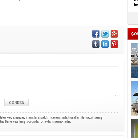
Kü
in
K
Kı
it
ÇO
ler veya imalar, inançlara saldırı içeren, imla kuralları ile yazılmamış,
harflerle yazılmış yorumlar onaylanmamaktadır.