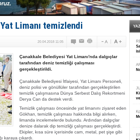
TAYK - Eker Olympos Regatta'da ilk start!
İstanbul ve Çanakkale: 6 ayda 40.000 gemi
TEKNOFEST ‘Mavi Vatan’ ziyaretçi kayıtları başladı!
Tersane işçilerinin direnişi, kazanımla sonuçlandı
Yat Limanı temizlendi
İngiliz aktivistler, gemide mahsur kaldı!
YA
R
20.04.2018 11:05
Sa
is
Çanakkale Belediyesi Yat Limanı'nda dalgıçlar
da
tarafından deniz temizliği çalışması
A
gerçekleştirildi.
No
Çanakkale Belediyesi İtfaiyesi, Yat Limanı Personeli,
deniz polisi ve gönüllüler tarafından gerçekleştirilen
J
temizlik çalışmasına Dünya Serbest Dalış Rekortmeni
Ki
v
Derya Can da destek verdi.
Temizlik çalışması öncesinde yat limanını ziyaret eden
Kp
Gökhan, temizlik çalışması hakkında bilgi alırken,
Mo
limanda incelemelerde bulundu. Ardından dalgıçlar
denize dalarak dip temizliği çalışması gerçekleştirdi.
Ekipler, kısa süre içerisinde cam, metal, pet şişe gibi
E
ğı karaya çıkardı.