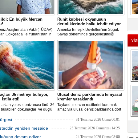
MS
ildi: En büyük Mercan
Runit kubbesi okyanusun
eu
ı!
derinliklerinde halkı tehdit ediyor
niz Araştırmaları Vakfı (TÜDAV)
Amerika Birleşik Devletleri'nin Soğuk
dan Gökçeada ile Yunanistan’ın
Savaş döneminde gerçekleştirdiği
rek Adası arasında yürütülen
nükleer testlerin ardından kalan
VİD
mada, Türkiye kara sularında 70
radyoaktif atıkların üzerini kapatan Runit
 metre derinlikte ve 2
Kubbesi, çevresel riskler ve deniz
reden fazla uzunlukta, Ege
seviyesindeki yükselmeler nedeniyle
’ndeki en büyük mercan ormanı
tartışma konusu olmaya devam ediyor.
di.
Ç
çları 36 metreyi buluyor,
Ulusal deniz parklarında kimyasal
 istila etti!
kremler yasaklandı
aslan yelesi denizanası türü, 36
Tayland, mercan resiflerini korumak
 bulabilen dokunaçları ve güçlü
amacıyla ulusal deniz parklarında dört
 kıyıları istila etti. Uzmanlar,
belirli kimyasal maddeyi içeren güneş
arın bu olağan dışı yoğunluğa
kremlerinin kullanımını resmen
ürgesi
31 Temmuz 2026 Cuma 00:01
lduğunu belirtiyor.
yasakladı.
asteddin yeniden mesaide
25 Temmuz 2026 Cumartesi 14:25
sa
uluğuna devam ediyor
24 Temmuz 2026 Cuma 08:00