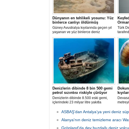
Dünyanın en tehlikeli yosunu: Yüz
Keşfed
binlerce canlıyı öldürmüş
Orman
Güney Avustralya kıyılarında geçen yıl
Türk De
yaşanan ve yüz binlerce deniz
tarafın
canlısının ölümüne yol açan çevre
Semadi
felaketinin arkasındaki yosun türü
araştır
incelendi. Araştırmacılar, söz konusu
ila 120
mikroalgin bugüne kadar incelenen
kilomet
türler arasında en zehirli örnek
Denizi
olduğunu ortaya çıkardı.
keşfedil
Denizlerin dibinde 8 bin 500 gemi
Dokuna
petrol sızıntısı riskiyle çürüyor
kıyıları
Denizlerin dibinde 8.500 eski gemi,
Devasa 
içlerindeki 23 milyar litre yakıtla
metreyi
paslanıyor. Bilim insanları, bu
zehriyle
enkazlardan olası petrol sızıntılarının
akıntıl
ASBAŞ’dan Antalya’ya yeni deniz süp
deniz ekosistemleri için büyük bir tehdit
neden o
oluşturduğunu belirtiyor.
Alanya'nın deniz temizleme aracı W
Grönland'da dev buzdağı deniz yolc