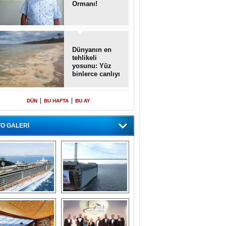
Ormanı!
Dünyanın en
tehlikeli
yosunu: Yüz
binlerce canlıyı
öldürmüş
|
|
DÜN
BU HAFTA
BU AY
O GALERİ
emi içinde gemi” 
Dünyada tek! 
konsepti ile MSC 
Denizaltı yüzer 
Splendida
havuzu intikal 
seyrine başladı