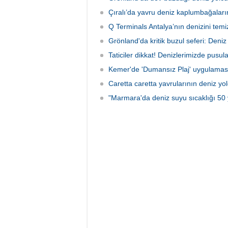
Çıralı’da yavru deniz kaplumbağaları
Q Terminals Antalya’nın denizini temiz
Grönland'da kritik buzul seferi: Deniz s
Taticiler dikkat! Denizlerimizde pusul
Kemer'de 'Dumansız Plaj' uygulamas
Caretta caretta yavrularının deniz yo
"Marmara'da deniz suyu sıcaklığı 50 y