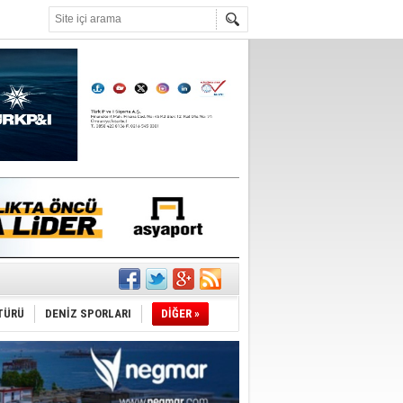
°C
’
ldürmüş
şüyor
TÜRÜ
DENİZ SPORLARI
DİĞER »
r