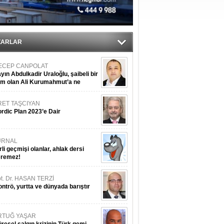
ZARLAR
ECEP CANPOLAT
yın Abdulkadir Uraloğlu, şaibeli bir
im olan Ali Kurumahmut’a ne
nışıyorsunuz?
RET TAŞCIYAN
rdic Plan 2023’e Dair
URNAL
rli geçmişi olanlar, ahlak dersi
eremez!
t. Dr. HASAN TERZİ
ntrö, yurtta ve dünyada barıştır
RTUĞ YAŞAR