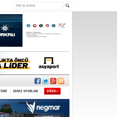
°C
’
TÜRÜ
DENİZ SPORLARI
DİĞER »
ldürmüş
şüyor