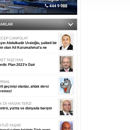
r
ZARLAR
ECEP CANPOLAT
yın Abdulkadir Uraloğlu, şaibeli bir
im olan Ali Kurumahmut’a ne
nışıyorsunuz?
RET TAŞCIYAN
rdic Plan 2023’e Dair
URNAL
rli geçmişi olanlar, ahlak dersi
eremez!
t. Dr. HASAN TERZİ
ntrö, yurtta ve dünyada barıştır
RTUĞ YAŞAR