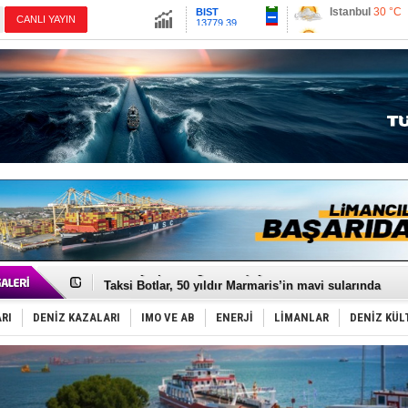
13779.39
Ankara
34 °C
CANLI YAYIN
Altın
6659.71
İzmir
36 °C
Dolar
47.6791
Antalya
32 °C
Euro
55.1258
Muğla
36 °C
Çanakkale
35 
Denizcilik sektörü, Alsancak Limanı’ndan memnun
‘14. Olympos Regatta’ başlıyor
Taksi Botlar, 50 yıldır Marmaris’in mavi sularında
TÜRKLİM Başkanı Hamdi Erçelik’ten ‘Çözüm Anahtarı
SOCAR da MSC Tiger’a katıldı!
RI
DENİZ KAZALARI
IMO VE AB
ENERJİ
LİMANLAR
DENİZ KÜL
Türkiye'nin ‘Denizcilik Gücü’!
Dünyanın en tehlikeli yosunu: Yüz binlerce canlıyı ö
Hürmüz’de bekleyen gemiler biyolojik bombaya dönü
Rusya'nın gizli filosu büyüyor!
Keşfedildi: En büyük Mercan Ormanı!