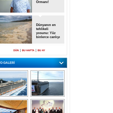
Ormanı!
Dünyanın en
tehlikeli
yosunu: Yüz
binlerce canlıyı
öldürmüş
|
|
DÜN
BU HAFTA
BU AY
O GALERİ
emi içinde gemi” 
Dünyada tek! 
konsepti ile MSC 
Denizaltı yüzer 
Splendida
havuzu intikal 
seyrine başladı