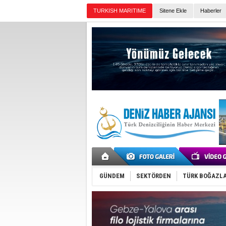
TURKISH MARITIME
Sitene Ekle
Haberler
Günün Haberleri
GÜNDEM
SEKTÖRDEN
TÜRK BOĞAZLA