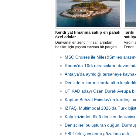
Kendi yat limanına sahip en pahalı
Tarihi
özel adalar
satılıy
Dünyanın en zengin insanlarından
Virgini
bazıları için yaşam tarzının bir parçası
Feneri,
sadece bir süper yat değil, aynı
Restora
zamanda kendi yat limanı, helikopter
üretebi
MSC Cruises ile Miles&Smiles arasında
pisti ve seçkin villaları da içeren koca bir
dönüşt
özel adadır.
Rodos’da Türk mirasçıların davasında
Antalya'da ayrıldığı tersaneye kayna
Denizde rekor miktarda altın keşfedild
UTİKAD adayı Ozan Durak Avrupa biri
Kaptan Behzat Esinduy'un kardeşi hay
İZFAŞ, Multimodal 2026'da Türk lojis
Kalp krizinden öldü denilen denizcini
Denizcileri buluşturan düğün: Durmuş
FBI Türk iş insanını gözaltına aldı