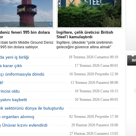
 deniz feneri 995 bin dolara
İngiltere, çelik üreticisi British
or
Steel'i kamulaştırdı
a'daki tarihi Middle Ground Deniz
İngiltere, ülkedeki "çelik üretiminin
 995 bin dolara satılıyor.
geleceğini güvence altına almak"
syon sürecinde kendi enerjisini
amacıyla Çin merkezli Jingye
len bir yaşam alanına
bünyesindeki çelik üreticisi British
 yeni iş birliği
18 Temmuz 2026 Cumartesi 00:10
IM
ürüldü.
Steel'i kamulaştırdı.
 karar çıktı
17 Temmuz 2026 Cuma 00:01
kçı üniformasıyla döndü
16 Temmuz 2026 Perşembe 12:30
i!
13 Temmuz 2026 Pazartesi 08:00
ncisi oldu
10 Temmuz 2026 Cuma 16:15
atını kaybetti
10 Temmuz 2026 Cuma 09:05
tik sektörünü dünya ile buluşturdu
08 Temmuz 2026 Çarşamba 11:00
n organları alınmış
02 Temmuz 2026 Perşembe 17:30
 Ünüvar kızını evlendirdi
29 Haziran 2026 Pazartesi 16:00
27 Haziran 2026 Cumartesi 13:05