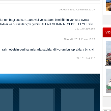
29 Aralık 2012 Cumartesi 22:37
MS
eu
arının başı saolsun..sanayici ve işadamı özelliğinin yanısıra ayrıca
ler ve bursalılar çok iyi bilir. ALLAH MEKANINI CEDDET EYLESİN..
212.175.210.164
VİD
28 Aralık 2012 Cuma 10:27
rahmet etsin geri kalanlarada sabirlar diliyorum.bu topraklara bir çivi
78.161.246.216
Ç
sa