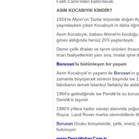
Fatih Camii’nden kaldırılacak.
ASIM KOCABIYIK KİMDİR?
1924’te Afyon’un Tazlar köyünde doğan A
yaşındayken çıkan Kocabıyık’ın daha öğrenc
Asım Kocabıyık, babası Ahmet’in kurduğu İst
görev aldığında henüz 20’li yaşlardaydı.
Demir-çelik ithalatı ve tarım ürünleri ihrac
ticari faaliyetlerinin yanı sıra, imalat işine d
Borusan
'la bütünleşen bir yaşam
Asım Kocabıyık’ın yaşamı ile
Borusan
’ın 
zamanla büyüyecek sürecin başında ise 
fabrikanın temeli İstanbul Sefaköy’de atıldı
1964’e gelindiğinde ise Pendik’te su borus
Gemlik’e taşındı.
1980’li yıllara kadar sanayi alanında yoğ
Royce, Land Rover marka otomobillerin itha
Borusan
Grubu bünyesinde, çelik, enerji, lo
bulunuyor
www.DenizHaber.Com.tr