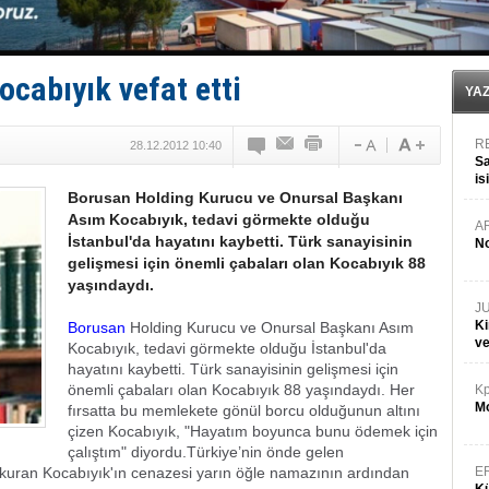
D-Marin, Avrupa'nın tekne fuarlarına çıkarma yapacak
Van’da inşa edilen teknelere yoğun talep var
ASEAN ilk P&I Sigorta Kulübünü kurmaya hazırlanıyo
TAYK - Eker Olympos Regatta'da ilk start!
ocabıyık vefat etti
İstanbul ve Çanakkale: 6 ayda 40.000 gemi
YA
R
28.12.2012 10:40
Sa
is
Borusan Holding Kurucu ve Onursal Başkanı
da
Asım Kocabıyık, tedavi görmekte olduğu
A
İstanbul'da hayatını kaybetti. Türk sanayisinin
No
gelişmesi için önemli çabaları olan Kocabıyık 88
yaşındaydı.
J
Ki
Borusan
Holding Kurucu ve Onursal Başkanı Asım
v
Kocabıyık, tedavi görmekte olduğu İstanbul'da
hayatını kaybetti. Türk sanayisinin gelişmesi için
önemli çabaları olan Kocabıyık 88 yaşındaydı. Her
Kp
Mo
fırsatta bu memlekete gönül borcu olduğunun altını
çizen Kocabıyık, "Hayatım boyunca bunu ödemek için
çalıştım" diyordu.Türkiye’nin önde gelen
kuran Kocabıyık'ın cenazesi yarın öğle namazının ardından
E