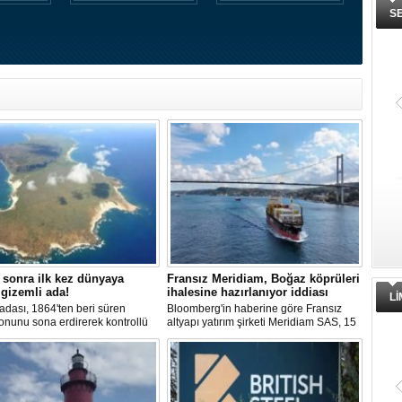
S
 sonra ilk kez dünyaya
Fransız Meridiam, Boğaz köprüleri
 gizemli ada!
ihalesine hazırlanıyor iddiası
L
adası, 1864'ten beri süren
Bloomberg'in haberine göre Fransız
onunu sona erdirerek kontrollü
altyapı yatırım şirketi Meridiam SAS, 15
iyaretlerine açıldı. Ada sakinleri,
Temmuz Şehitler Köprüsü ile Fatih
teknolojiden uzak, katı
Sultan Mehmet Köprüsü'nün
rla dolu bir yaşam sürdürüyor.
özelleştirilmesine yönelik ihaleyle
ilgileniyor.