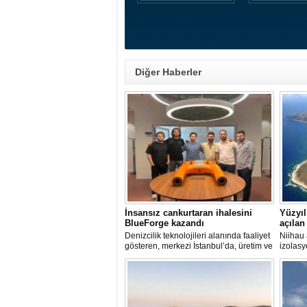
Diğer Haberler
İnsansız cankurtaran ihalesini
Yüzyıl
BlueForge kazandı
açılan
Denizcilik teknolojileri alanında faaliyet
Niihau 
gösteren, merkezi İstanbul’da, üretim ve
izolasy
Ar-Ge faaliyetlerinin önemli bölümünü
turist z
ise Trabzon’da sürdüren BlueForge,
modern 
ResQR insansız cankurtaran sistemi
kuralla
ihalesini kazandı