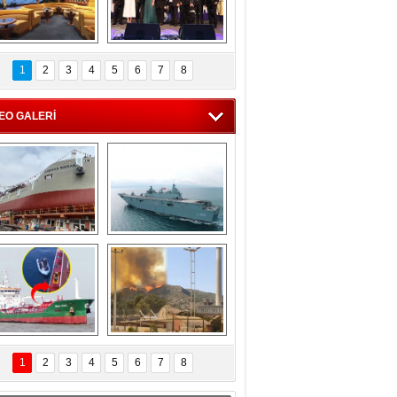
C'den 55 milyon 
5. Bosphorus Ship 
roluk turizm geliri 
Brokers Dinner, 
1
2
3
4
5
6
7
8
müjdesi
İstanbul’da yapıldı
EO GALERİ
eksan Tersanesi, 
TCG Anadolu, 
Başaran Bayrak 
tersane teknik 
tankerini suya 
seyrini tamamladı
indirdi
Göçmenlerin 
Milas’taki yangın 
imdadına Türk 
yeniden termik 
1
2
3
4
5
6
7
8
hipli MINA DENIZ 
santrallere doğru 
yetişti
ilerliyor