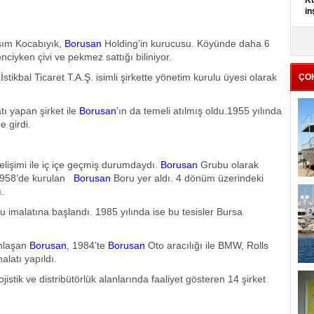
Kü
in
K
sım Kocabıyık,
Borusan
Holding’in kurucusu. Köyünde daha 6
Kı
iyken çivi ve pekmez sattığı biliniyor.
it
ikbal Ticaret T.A.Ş. isimli şirkette yönetim kurulu üyesi olarak
ÇO
atı yapan şirket ile
Borusan
’ın da temeli atılmış oldu.
1955 yılında
e girdi.
gelişimi ile iç içe geçmiş durumdaydı.
Borusan
Grubu olarak
1958’de kurulan
Borusan
Boru yer aldı. 4 dönüm üzerindeki
.
u imalatına başlandı. 1985 yılında ise bu tesisler Bursa
unlaşan
Borusan
, 1984’te
Borusan
Oto aracılığı ile BMW, Rolls
latı yapıldı.
jistik ve distribütörlük alanlarında faaliyet gösteren 14 şirket