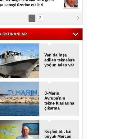
resel salgın krizinin Türk gemi
şa sanayi üzerine etkileri
1
2
pt. MESUT AZMİ GÖKSOY
lavuz kaptan kardeşlerime
hafen...
K OKUNANLAR
Van’da inşa
edilen teknelere
yoğun talep var
D-Marin,
Avrupa'nın
tekne fuarlarına
çıkarma
yapacak
Keşfedildi: En
büyük Mercan