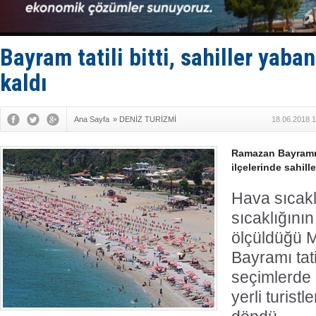
Yüzyıl son
Anadolu Te
Derince, I
Tüpraş, ha
Bayram tatili bitti, sahiller yaban
İTU AUV, D
kaldı
Ana Sayfa
»
DENİZ TURİZMİ
18.06.2018 1
Ramazan Bayramı t
ilçelerinde sahille
Hava sıcakl
sıcaklığını
ölçüldüğü 
Bayramı tati
seçimlerde
yerli turist