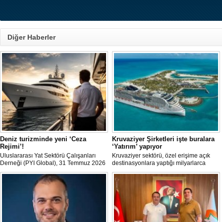
Diğer Haberler
Deniz turizminde yeni ‘Ceza
Kruvaziyer Şirketleri işte buralara
Rejimi’!
‘Yatırım’ yapıyor
Uluslararası Yat Sektörü Çalışanları
Kruvaziyer sektörü, özel erişime açık
Derneği (PYI Global), 31 Temmuz 2026
destinasyonlara yaptığı milyarlarca
tarihinde yürürlüğe giren 7590 sayılı
dolarlık yatırımlarla tatil deneyimini gemi
Kanun’un deniz turizmine etkilerine
dışına taşıyor. Özel adalar, beach
ilişkin bir değerlendirme yayımladı.
club'lar, su parkları ve lüks villalar artık
şirketlerin en stratejik gelir kaynakları
arasında yer alıyor.