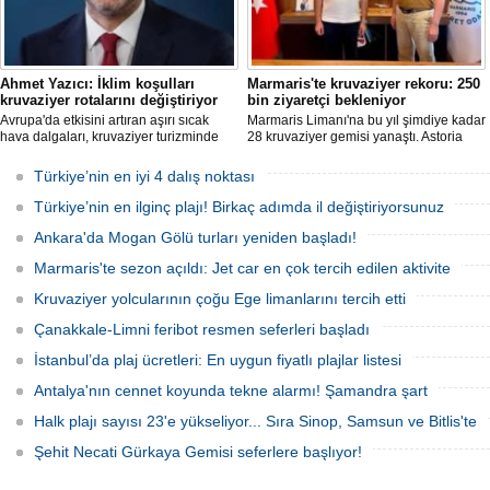
Ahmet Yazıcı: İklim koşulları
Marmaris'te kruvaziyer rekoru: 250
kruvaziyer rotalarını değiştiriyor
bin ziyaretçi bekleniyor
Avrupa'da etkisini artıran aşırı sıcak
Marmaris Limanı'na bu yıl şimdiye kadar
hava dalgaları, kruvaziyer turizminde
28 kruvaziyer gemisi yanaştı. Astoria
rota tercihlerini değiştiriyor. Alaska,
Grande'nin Ağustos'tan itibaren 10 yeni
Norveç Fiyortları, İzlanda ve Kuzey
sefer eklemesiyle birlikte sezon
Türkiye’nin en iyi 4 dalış noktası
Avrupa rotalarına ilgi artarken, deneyim
sonunda 250 bin ziyaretçiye ulaşılması
odaklı seyahat anlayışı sektörün yeni
hedefleniyor.
Türkiye’nin en ilginç plajı! Birkaç adımda il değiştiriyorsunuz
büyüme alanı olarak öne çıkıyor.
Ankara'da Mogan Gölü turları yeniden başladı!
Marmaris'te sezon açıldı: Jet car en çok tercih edilen aktivite
Kruvaziyer yolcularının çoğu Ege limanlarını tercih etti
Çanakkale-Limni feribot resmen seferleri başladı
İstanbul’da plaj ücretleri: En uygun fiyatlı plajlar listesi
Antalya'nın cennet koyunda tekne alarmı! Şamandra şart
Halk plajı sayısı 23'e yükseliyor... Sıra Sinop, Samsun ve Bitlis'te
Şehit Necati Gürkaya Gemisi seferlere başlıyor!