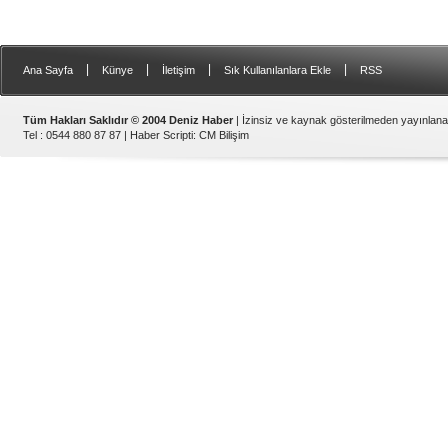
|
|
|
|
Ana Sayfa
Künye
İletişim
Sık Kullanılanlara Ekle
RSS
Tüm Hakları Saklıdır © 2004 Deniz Haber
| İzinsiz ve kaynak gösterilmeden yayınlan
Tel : 0544 880 87 87 |
Haber Scripti
:
CM Bilişim