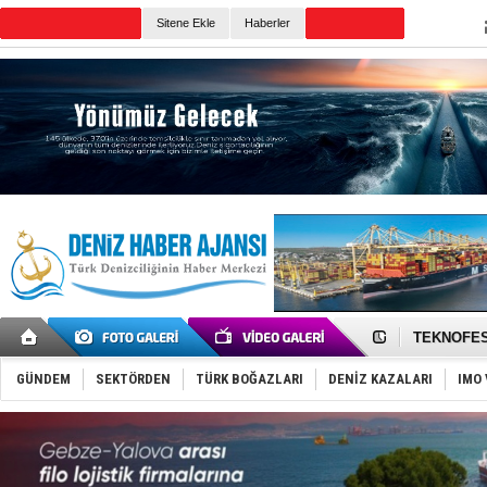
TURKISH MARITIME
Sitene Ekle
Haberler
CANLI YAYIN
Günün Haberleri
TAYK - Eke
İstanbul v
TEKNOFEST 
Tersane işç
İngiliz akt
GÜNDEM
SEKTÖRDEN
TÜRK BOĞAZLARI
DENİZ KAZALARI
IMO 
FESCO, Kar
DESE, BIMC
GİMBİRDER 
35 milyon T
İnsansız c