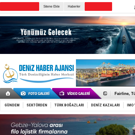
Sitene Ekle
Haberler
Günün Haberleri
Deniz turi
Keşfedildi
Fairline, T
Baltık Deni
Runit kubb
GÜNDEM
SEKTÖRDEN
TÜRK BOĞAZLARI
DENİZ KAZALARI
IMO 
Dünyanın e
Türk Loydu
Hüseyin Me
Hat-San Te
Med Marine