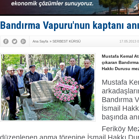
KOSDER’den
Kalyoncu’da
Tekne, su a
Bacasında 
Bandırma Vapuru'nun kaptanı anı
Dışişleri B
Ana Sayfa
»
SERBEST KÜRSÜ
17.05.2013 0
Mustafa Kemal At
çıkaran Bandırma
Hakkı Durusu meza
Mustafa Ke
arkadaşları
Bandırma V
İsmail Hak
başında anı
Feriköy Mez
düzenlenen anma törenine İsmail Hakkı Dur