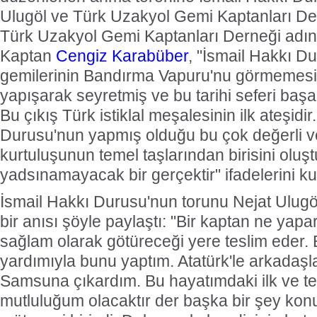
Ulugöl ve Türk Uzakyol Gemi Kaptanları Dern
Türk Uzakyol Gemi Kaptanları Derneği adın
Kaptan
Cengiz Karabüber
, "İsmail Hakkı 
gemilerinin Bandırma Vapuru'nu görmemesi 
yapışarak seyretmiş ve bu tarihi seferi başar
Bu çıkış Türk istiklal meşalesinin ilk ateşidi
Durusu'nun yapmış olduğu bu çok değerli ve
kurtuluşunun temel taşlarından birisini oluş
yadsınamayacak bir gerçektir" ifadelerini ku
İsmail Hakkı Durusu'nun torunu Nejat Ulugö
bir anısı şöyle paylaştı: "Bir kaptan ne yapa
sağlam olarak götüreceği yere teslim eder.
yardımıyla bunu yaptım. Atatürk'le arkadaş
Samsuna çıkardım. Bu hayatımdaki ilk ve 
mutluluğum olacaktır der başka bir şey ko