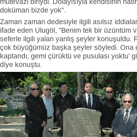
mütevazi biriydi. Dolayısıyla kendisinin hatır
doküman bizde yok".
Zaman zaman dedesiyle ilgili asılsız iddiaları
ifade eden Ulugöl, "Benim tek bir üzüntüm 
seferle ilgili yalan yanlış şeyler konuşuldu. F
çok büyüğümüz başka şeyler söyledi. Ona
kaptandı, gemi çürüktü ve pusulası yoktu' gib
diye konuştu.