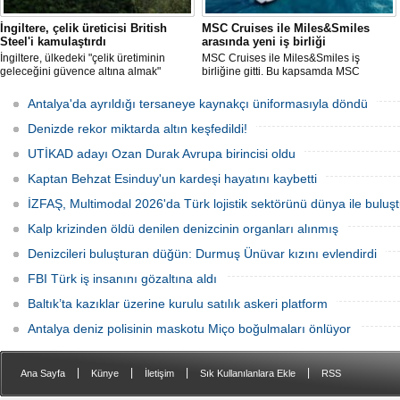
İngiltere, çelik üreticisi British
MSC Cruises ile Miles&Smiles
Steel'i kamulaştırdı
arasında yeni iş birliği
İngiltere, ülkedeki "çelik üretiminin
MSC Cruises ile Miles&Smiles iş
geleceğini güvence altına almak"
birliğine gitti. Bu kapsamda MSC
amacıyla Çin merkezli Jingye
Cruises’e ait rezervasyonlarda
bünyesindeki çelik üreticisi British
harcanan her 1 Euro için 1 mil kazanma
Antalya'da ayrıldığı tersaneye kaynakçı üniformasıyla döndü
Steel'i kamulaştırdı.
fırsatı sunulacak.
Denizde rekor miktarda altın keşfedildi!
UTİKAD adayı Ozan Durak Avrupa birincisi oldu
Kaptan Behzat Esinduy'un kardeşi hayatını kaybetti
İZFAŞ, Multimodal 2026'da Türk lojistik sektörünü dünya ile buluş
Kalp krizinden öldü denilen denizcinin organları alınmış
Denizcileri buluşturan düğün: Durmuş Ünüvar kızını evlendirdi
FBI Türk iş insanını gözaltına aldı
Baltık’ta kazıklar üzerine kurulu satılık askeri platform
Antalya deniz polisinin maskotu Miço boğulmaları önlüyor
|
|
|
|
Ana Sayfa
Künye
İletişim
Sık Kullanılanlara Ekle
RSS