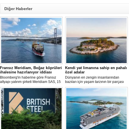
Diğer Haberler
Fransız Meridiam, Boğaz köprüleri
Kendi yat limanına sahip en pahalı
ihalesine hazırlanıyor iddiası
özel adalar
Bloomberg'in haberine göre Fransız
Dünyanın en zengin insanlarından
altyapı yatırım şirketi Meridiam SAS, 15
bazıları için yaşam tarzının bir parçası
Temmuz Şehitler Köprüsü ile Fatih
sadece bir süper yat değil, aynı
Sultan Mehmet Köprüsü'nün
zamanda kendi yat limanı, helikopter
özelleştirilmesine yönelik ihaleyle
pisti ve seçkin villaları da içeren koca bir
ilgileniyor.
özel adadır.