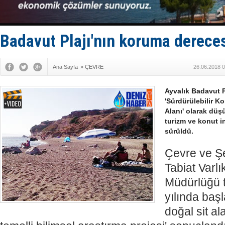
TÜRKLİM Ba
SOCAR da M
Türkiye'nin
Dünyanın e
Badavut Plajı'nın koruma derece
Ana Sayfa
»
ÇEVRE
26.06.2018 0
Ayvalık Badavut P
'Sürdürülebilir K
Alanı' olarak düşü
turizm ve konut in
sürüldü.
Çevre ve Şe
Tabiat Varl
Müdürlüğü 
yılında başla
doğal sit al