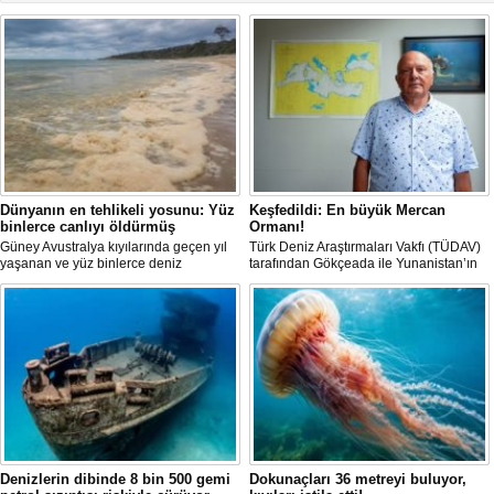
Dünyanın en tehlikeli yosunu: Yüz
Keşfedildi: En büyük Mercan
binlerce canlıyı öldürmüş
Ormanı!
Güney Avustralya kıyılarında geçen yıl
Türk Deniz Araştırmaları Vakfı (TÜDAV)
yaşanan ve yüz binlerce deniz
tarafından Gökçeada ile Yunanistan’ın
canlısının ölümüne yol açan çevre
Semadirek Adası arasında yürütülen
felaketinin arkasındaki yosun türü
araştırmada, Türkiye kara sularında 70
incelendi. Araştırmacılar, söz konusu
ila 120 metre derinlikte ve 2
mikroalgin bugüne kadar incelenen
kilometreden fazla uzunlukta, Ege
türler arasında en zehirli örnek
Denizi’ndeki en büyük mercan ormanı
olduğunu ortaya çıkardı.
keşfedildi.
Denizlerin dibinde 8 bin 500 gemi
Dokunaçları 36 metreyi buluyor,