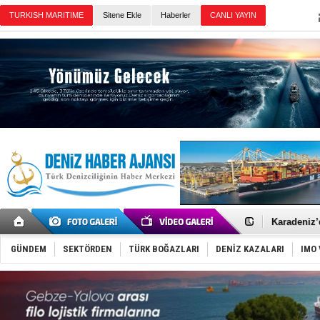
Sitene Ekle
Haberler
Günün Haberleri
Gemide 5 t
Yakıt barcı
Rus İHA’la
Karadeniz’
Tatil hesab
Rusya, göl
GÜNDEM
SEKTÖRDEN
TÜRK BOĞAZLARI
DENİZ KAZALARI
IMO 
Enejota ti
Denizcilik
Türkiye’den
‘14. Olymp
Taksi Botla