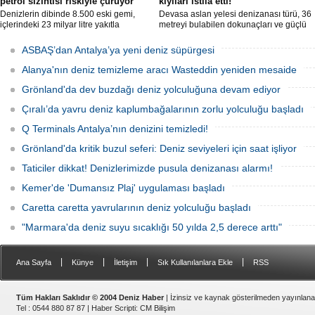
petrol sızıntısı riskiyle çürüyor
kıyıları istila etti!
Denizlerin dibinde 8.500 eski gemi,
Devasa aslan yelesi denizanası türü, 36
içlerindeki 23 milyar litre yakıtla
metreyi bulabilen dokunaçları ve güçlü
paslanıyor. Bilim insanları, bu
zehriyle kıyıları istila etti. Uzmanlar,
enkazlardan olası petrol sızıntılarının
akıntıların bu olağan dışı yoğunluğa
ASBAŞ’dan Antalya’ya yeni deniz süpürgesi
deniz ekosistemleri için büyük bir tehdit
neden olduğunu belirtiyor.
oluşturduğunu belirtiyor.
Alanya'nın deniz temizleme aracı Wasteddin yeniden mesaide
Grönland'da dev buzdağı deniz yolculuğuna devam ediyor
Çıralı’da yavru deniz kaplumbağalarının zorlu yolculuğu başladı
Q Terminals Antalya’nın denizini temizledi!
Grönland'da kritik buzul seferi: Deniz seviyeleri için saat işliyor
Taticiler dikkat! Denizlerimizde pusula denizanası alarmı!
Kemer'de 'Dumansız Plaj' uygulaması başladı
Caretta caretta yavrularının deniz yolculuğu başladı
"Marmara'da deniz suyu sıcaklığı 50 yılda 2,5 derece arttı"
|
|
|
|
Ana Sayfa
Künye
İletişim
Sık Kullanılanlara Ekle
RSS
Tüm Hakları Saklıdır © 2004 Deniz Haber
| İzinsiz ve kaynak gösterilmeden yayınlan
Tel : 0544 880 87 87 |
Haber Scripti
:
CM Bilişim