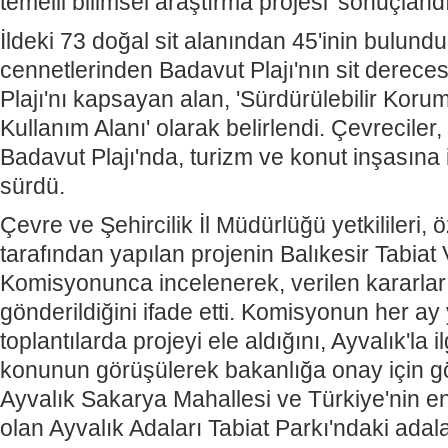
temelli bilimsel araştırma projesi' sonuçlandı
İldeki 73 doğal sit alanından 45'inin bulunduğ
cennetlerinden Badavut Plajı'nın sit derecesi
Plajı'nı kapsayan alan, 'Sürdürülebilir Koru
Kullanım Alanı' olarak belirlendi. Çevreciler,
Badavut Plajı'nda, turizm ve konut inşasına 
sürdü.
Çevre ve Şehircilik İl Müdürlüğü yetkilileri, ö
tarafından yapılan projenin Balıkesir Tabiat 
Komisyonunca incelenerek, verilen kararlar
gönderildiğini ifade etti. Komisyonun her ay
toplantılarda projeyi ele aldığını, Ayvalık'la 
konunun görüşülerek bakanlığa onay için gönd
Ayvalık Sakarya Mahallesi ve Türkiye'nin e
olan Ayvalık Adaları Tabiat Parkı'ndaki adala