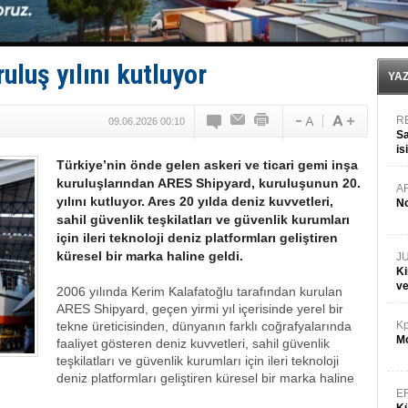
luş yılını kutluyor
YA
R
09.06.2026 00:10
Sa
is
Türkiye’nin önde gelen askeri ve ticari gemi inşa
da
kuruluşlarından ARES Shipyard, kuruluşunun 20.
A
yılını kutluyor. Ares 20 yılda deniz kuvvetleri,
No
sahil güvenlik teşkilatları ve güvenlik kurumları
için ileri teknoloji deniz platformları geliştiren
küresel bir marka haline geldi.
J
Ki
v
2006 yılında Kerim Kalafatoğlu tarafından kurulan
ARES Shipyard, geçen yirmi yıl içerisinde yerel bir
tekne üreticisinden, dünyanın farklı coğrafyalarında
Kp
Mo
faaliyet gösteren deniz kuvvetleri, sahil güvenlik
teşkilatları ve güvenlik kurumları için ileri teknoloji
deniz platformları geliştiren küresel bir marka haline
E