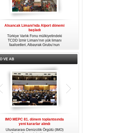
Alsancak Limanı’nda Alport dönemi
Alsancak Limanı 1 Ağustos’ta
başladı
resmen Albayrak’lara devrediliyor
Türkiye Varlık Fonu mülkiyetindeki
Albayrak Grubu'na bağlı Alport
TCDD İzmir Limanı’nın yük limanı
Alsancak, Türkiye Varlık Fonu
ı
faaliyetleri, Albayrak Grubu’nun
mülkiyetindeki İzmir Alsancak
e
uluslararası liman işletmeciliği markası
Limanı'nın yük limanı işletmesini 1
Alport bünyesinde kurulan Alport
Ağustos 2026 itibarıyla devralacağını
Alsancak Liman İşletmeciliği AŞ’ye
liman kullanıcılarına gönderdiği resmi
O VE AB
devredildi.
yazıyla duyurdu.
IMO MEPC 81. dönem toplantısında
IMO, sektörde yeni dönemin stratejik
yeni kararlar alındı
önceliklerini açıkladı
ri
Uluslararası Denizcilik Örgütü (IMO)
Uluslararası Denizcilik Örgütü (IMO)