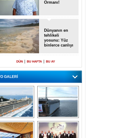
Ormanı!
Dünyanın en
tehlikeli
yosunu: Yüz
binlerce canlıyı
öldürmüş
|
|
DÜN
BU HAFTA
BU AY
O GALERİ
emi içinde gemi” 
Dünyada tek! 
konsepti ile MSC 
Denizaltı yüzer 
Splendida
havuzu intikal 
seyrine başladı