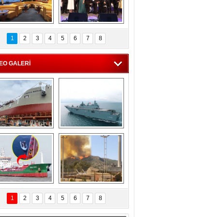
C'den 55 milyon 
5. Bosphorus Ship 
roluk turizm geliri 
Brokers Dinner, 
1
2
3
4
5
6
7
8
müjdesi
İstanbul’da yapıldı
EO GALERİ
eksan Tersanesi, 
TCG Anadolu, 
Başaran Bayrak 
tersane teknik 
tankerini suya 
seyrini tamamladı
indirdi
Göçmenlerin 
Milas’taki yangın 
imdadına Türk 
yeniden termik 
1
2
3
4
5
6
7
8
hipli MINA DENIZ 
santrallere doğru 
yetişti
ilerliyor