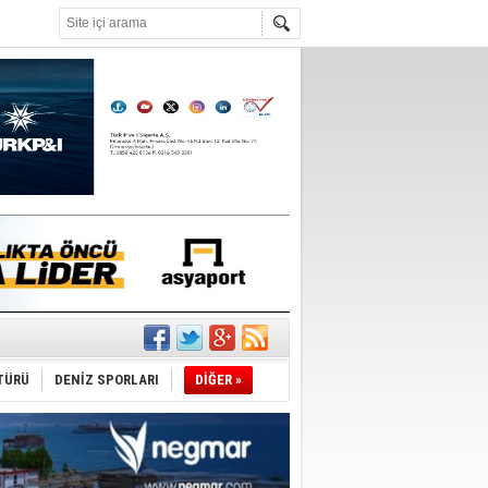
°C
’
ldürmüş
şüyor
TÜRÜ
DENİZ SPORLARI
DİĞER »
r