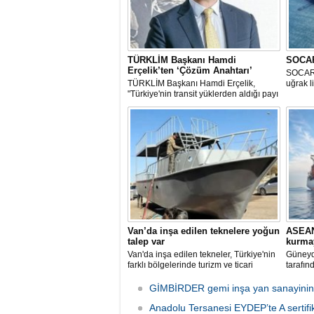
TÜRKLİM Başkanı Hamdi
SOCAR 
Erçelik’ten ‘Çözüm Anahtarı’
SOCAR 
TÜRKLİM Başkanı Hamdi Erçelik,
uğrak l
"Türkiye'nin transit yüklerden aldığı payı
artırmak için kamu-özel sektör
eşgüdümünü güçlendirmeli; liman,
demiryolu, kara yolu ve dijital altyapı
yatırımlarını bütüncül bir anlayışla
hayata geçirmeliyiz" dedi.
Van’da inşa edilen teknelere yoğun
ASEAN
talep var
kurmay
Van'da inşa edilen tekneler, Türkiye'nin
Güneyd
farklı bölgelerinde turizm ve ticari
tarafı
faaliyetlerde kullanılmak üzere deniz ve
hizmet 
göllerle buluşuyor. Müşterilerin
Federa
GİMBİRDER gemi inşa yan sanayinin so
taleplerine göre özel olarak tasarlanan
Koruma 
tekneler, donanım ve özelliklerine göre
Anadolu Tersanesi EYDEP’te A sertifik
Kulübü