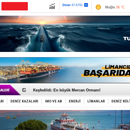
Muğla
36 °C
Dolar
47.6791
Çanakkale
35 
Euro
55.1258
‘14. Olympos Regatta’ başlıyor
Taksi Botlar, 50 yıldır Marmaris’in mavi sularında
TÜRKLİM Başkanı Hamdi Erçelik’ten ‘Çözüm Anahtarı
SOCAR da MSC Tiger’a katıldı!
Türkiye'nin ‘Denizcilik Gücü’!
Dünyanın en tehlikeli yosunu: Yüz binlerce canlıyı ö
Hürmüz’de bekleyen gemiler biyolojik bombaya dönü
Rusya'nın gizli filosu büyüyor!
Keşfedildi: En büyük Mercan Ormanı!
D-Marin, Avrupa'nın tekne fuarlarına çıkarma yapacak
Van’da inşa edilen teknelere yoğun talep var
RI
DENİZ KAZALARI
IMO VE AB
ENERJİ
LİMANLAR
DENİZ KÜL
ASEAN ilk P&I Sigorta Kulübünü kurmaya hazırlanıyo
TAYK - Eker Olympos Regatta'da ilk start!
İstanbul ve Çanakkale: 6 ayda 40.000 gemi
TEKNOFEST ‘Mavi Vatan’ ziyaretçi kayıtları başladı!