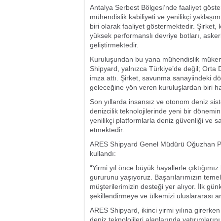
Antalya Serbest Bölgesi’nde faaliyet göst
mühendislik kabiliyeti ve yenilikçi yaklaşı
biri olarak faaliyet göstermektedir. Şirke
yüksek performanslı devriye botları, asker
geliştirmektedir.
Kuruluşundan bu yana mühendislik mükemm
Shipyard, yalnızca Türkiye’de değil; Orta D
imza attı. Şirket, savunma sanayiindeki dö
geleceğine yön veren kuruluşlardan biri ha
Son yıllarda insansız ve otonom deniz sis
denizcilik teknolojilerinde yeni bir dönemin 
yenilikçi platformlarla deniz güvenliği 
etmektedir.
ARES Shipyard Genel Müdürü Oğuzhan Pehliv
kullandı:
“Yirmi yıl önce büyük hayallerle çıktığım
gururunu yaşıyoruz. Başarılarımızın temeli
müşterilerimizin desteği yer alıyor. İlk gü
şekillendirmeye ve ülkemizi uluslararası 
ARES Shipyard, ikinci yirmi yılına girerken 
deniz teknolojileri alanlarında yatırımları