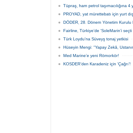
şekillendirilerek teslim ediliyor.
yürütüy
Tüpraş, ham petrol taşımacılığına 4 y
PROYAD, yat mürettebatı için yurt dış
DÖDER, 28. Dönem Yönetim Kurulu Ba
Fairline, Türkiye’de ‘SoleMarin’i seçti
Türk Loydu’na Süveyş tonaj yetkisi
Hüseyin Mengi: “Yapay Zekâ, Ustanın
Med Marine’e yeni Römorkör!
KOSDER’den Karadeniz için ‘Çağrı’!