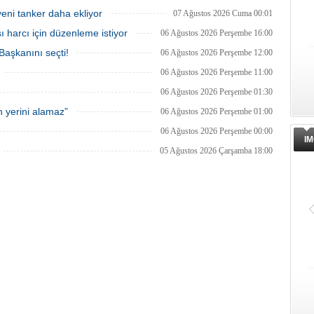
or.
eni tanker daha ekliyor
07 Ağustos 2026 Cuma 00:01
ı harcı için düzenleme istiyor
06 Ağustos 2026 Perşembe 16:00
şkanını seçti!
06 Ağustos 2026 Perşembe 12:00
Varlık Fonu’ndan Alsancak Limanı
Ege Port Kuşadası Limanı'na 425
açıklaması
metrelik yeni iskele
06 Ağustos 2026 Perşembe 11:00
Alsancak Limanı’nın işletmesinde yeni
Dünyada 30'dan fazla yolcu limanı
06 Ağustos 2026 Perşembe 01:30
dönem başlarken, Türkiye Varlık Fonu
işleten Global Ports Holding'in
Yatırımlardan Sorumlu Genel Müdür
kurucusu ve Yönetim Kurulu Başkan
 yerini alamaz”
06 Ağustos 2026 Perşembe 01:00
Yardımcısı Aziz Murat Uluğ, limanda
Mehmet Kutman'ın sahibi olduğu Eg
satış ya da imtiyaz devri yapılmadığını
Port Kuşadası, yeni bir yatırım
06 Ağustos 2026 Perşembe 00:00
belirterek, “Yük limanı operasyonlarını
hamlesine hazırlanıyor.
IM
yerli ve milli Alport’a teslim ettik”
05 Ağustos 2026 Çarşamba 18:00
açıklamasında bulundu.
Dörtel Gemi Söküm AB listesinden
IMO Liman Güvenliği Bölgesel
çıkarıldı
Çalıştayı İstanbul'da düzenlendi
Aliağa’daki Dörtel Gemi Söküm AB
“IMO Liman Tesisi Güvenlik Denetçile