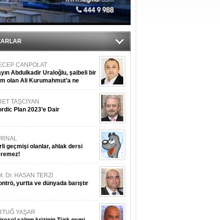
ZARLAR
ECEP CANPOLAT
yın Abdulkadir Uraloğlu, şaibeli bir
im olan Ali Kurumahmut’a ne
nışıyorsunuz?
RET TAŞCIYAN
rdic Plan 2023’e Dair
URNAL
rli geçmişi olanlar, ahlak dersi
eremez!
t. Dr. HASAN TERZİ
ntrö, yurtta ve dünyada barıştır
RTUĞ YAŞAR