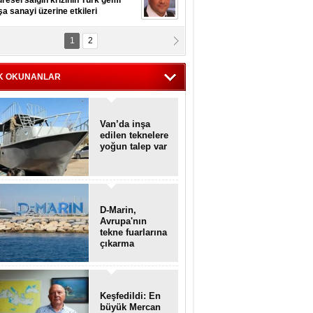
resel salgın krizinin Türk gemi
şa sanayi üzerine etkileri
1
2
pt. MESUT AZMİ GÖKSOY
lavuz kaptan kardeşlerime
hafen...
K OKUNANLAR
Van’da inşa
edilen teknelere
yoğun talep var
D-Marin,
Avrupa'nın
tekne fuarlarına
çıkarma
yapacak
Keşfedildi: En
büyük Mercan