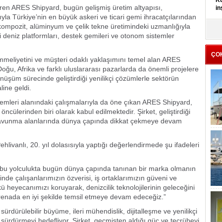
Kü
eren ARES Shipyard, bugün gelişmiş üretim altyapısı,
in
mıyla Türkiye’nin en büyük askeri ve ticari gemi ihracatçılarından
t, kompozit, alüminyum ve çelik tekne üretimindeki uzmanlığıyla
K
i deniz platformları, destek gemileri ve otonom sistemler
Kı
it
ÇO
eliyetini ve müşteri odaklı yaklaşımını temel alan ARES
oğu, Afrika ve farklı uluslararası pazarlarda da önemli projelere
nüşüm sürecinde geliştirdiği yenilikçi çözümlerle sektörün
line geldi.
temleri alanındaki çalışmalarıyla da öne çıkan ARES Shipyard,
öncülerinden biri olarak kabul edilmektedir. Şirket, geliştirdiği
ve savunma alanlarında dünya çapında dikkat çekmeye devam
anlı, 20. yıl dolasısıyla yaptığı değerlendirmede şu ifadeleri
ız bu yolculukta bugün dünya çapında tanınan bir marka olmanın
nde çalışanlarımızın özverisi, iş ortaklarımızın güveni ve
nkü heyecanımızı koruyarak, denizcilik teknolojilerinin geleceğini
arenada en iyi şekilde temsil etmeye devam edeceğiz.”
sürdürülebilir büyüme, ileri mühendislik, dijitalleşme ve yenilikçi
nı sürdürmeyi hedefliyor. Şirket, geçmişten aldığı güç ve tecrübeyi