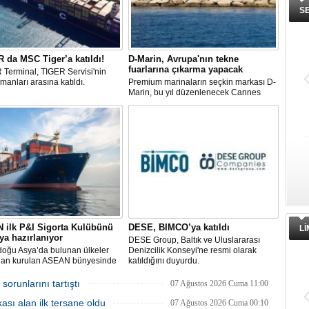
S
da MSC Tiger’a katıldı!
D-Marin, Avrupa'nın tekne
fuarlarına çıkarma yapacak
Terminal, TIGER Servisi'nin
imanları arasına katıldı.
Premium marinaların seçkin markası D-
Marin, bu yıl düzenlenecek Cannes
Yachting Festival ve Cenova
Uluslararası Tekne Fuarı'nda
ziyaretçileriyle yeniden buluşmaya
hazırlanıyor.
İnsansız cankurtaran ihalesini
Yüzyıl sonra ilk kez dünyaya açıla
BlueForge kazandı
gizemli ada!
Denizcilik teknolojileri alanında faaliyet
Niihau adası, 1864'ten beri süren
gösteren, merkezi İstanbul’da, üretim
izolasyonunu sona erdirerek kontroll
ve Ar-Ge faaliyetlerinin önemli
turist ziyaretlerine açıldı. Ada sakinler
bölümünü ise Trabzon’da sürdüren
modern teknolojiden uzak, katı
BlueForge, ResQR insansız
kurallarla dolu bir yaşam sürdürüyor
cankurtaran sistemi ihalesini kazandı
 ilk P&I Sigorta Kulübünü
DESE, BIMCO’ya katıldı
L
a hazırlanıyor
DESE Group, Baltık ve Uluslararası
oğu Asya’da bulunan ülkeler
Denizcilik Konseyi'ne resmi olarak
ndan kurulan ASEAN bünyesinde
katıldığını duyurdu.
veren Gemi Sahipleri Dernekleri
syonu (FASA), ASEAN’ın ilk
runlarını tartıştı
07 Ağustos 2026 Cuma 11:00
ve Tazminat Sigortası (P&I)
ası alan ilk tersane oldu
nü kurmak için çalışma
07 Ağustos 2026 Cuma 00:10