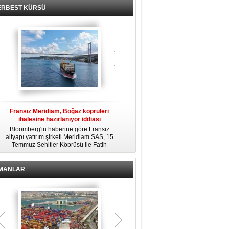
ERBEST KÜRSÜ
n
Fransız Meridiam, Boğaz köprüleri
Kendi yat limanına sahip en pahalı
ihalesine hazırlanıyor iddiası
özel adalar
Bloomberg'in haberine göre Fransız
Dünyanın en zengin insanlarından
ü
altyapı yatırım şirketi Meridiam SAS, 15
bazıları için yaşam tarzının bir parçası
i,
Temmuz Şehitler Köprüsü ile Fatih
sadece bir süper yat değil, aynı
Sultan Mehmet Köprüsü'nün
zamanda kendi yat limanı, helikopter
.
özelleştirilmesine yönelik ihaleyle
pisti ve seçkin villaları da içeren koca
ilgileniyor.
bir özel adadır.
İMANLAR