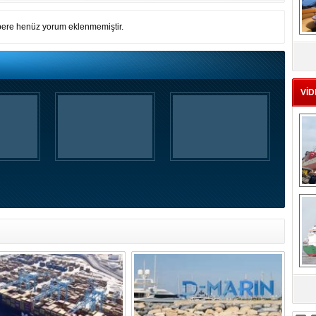
ere henüz yorum eklenmemiştir.
MS
eu
VİD
Ç
sa