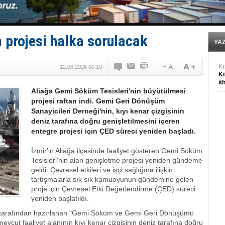
Baltık Denizi'nde tarih yazıldı!
Runit kubbesi okyanusun derinliklerinde halkı tehdit 
E
 projesi halka sorulacak
Kü
YA
in
K
12.06.2026 00:10
Kı
it
Aliağa Gemi Söküm Tesisleri'nin büyütülmesi
projesi raftan indi. Gemi Geri Dönüşüm
Sanayicileri Derneği'nin, kıyı kenar çizgisinin
deniz tarafına doğru genişletilmesini içeren
entegre projesi için ÇED süreci yeniden başladı.
İzmir'in Aliağa ilçesinde faaliyet gösteren Gemi Söküm
Tesisleri'nin alan genişletme projesi yeniden gündeme
geldi. Çevresel etkileri ve işçi sağlığına ilişkin
tartışmalarla sık sık kamuoyunun gündemine gelen
proje için Çevresel Etki Değerlendirme (ÇED) süreci
yeniden başlatıldı.
 tarafından hazırlanan "Gemi Söküm ve Gemi Geri Dönüşümü
mevcut faaliyet alanının kıyı kenar çizgisinin deniz tarafına doğru