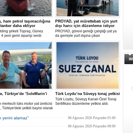
, ham petrol taşımacılığına
PROYAD, yat mürettebatı için yurt
 tanker daha ekliyor
dışı harcı için düzenleme istiyor
Varlık Fonu’ndan Alsancak Limanı
açıklaması
ding şirketi Tüpraş, Güney
PROYAD, görevi gereği çalıştığı yat ya
 4 yeni gemi siparişi verdi.
da gemiyle yurt dışına çıkan
Alsancak Limanı’nın işletmesinde ye
yatırım tutarı 370 milyon doları
gemiadamlarının yurt dışı çıkış
dönem başlarken, Türkiye Varlık Fon
er biri yaklaşık 157.000 DWT
harcından muaf tutulması için yasal
Yatırımlardan Sorumlu Genel Müdür
kapasitesine sahip tankerlerin
düzenleme yapılmasını talep etti.
Yardımcısı Aziz Murat Uluğ, limanda
lı içerisinde teslim alınması
satış ya da imtiyaz devri yapılmadığın
ıyor.
belirterek, “Yük limanı operasyonların
IM
yerli ve milli Alport’a teslim ettik”
açıklamasında bulundu.
ne, Türkiye’de ‘SoleMarin’i
Türk Loydu’na Süveyş tonaj yetkisi
Türk Loydu, Süveyş Kanalı Özel Tonaj
re merkezli lüks motor yat üreticisi
Sertifikası düzenleme yetkisi aldı.
, Türkiye'deki yetkili bayisi olarak
in Yachting'i seçti.
 yerini alamaz”
06 Ağustos 2026 Perşembe 01:00
Dörtel Gemi Söküm AB listesinde
çıkarıldı
06 Ağustos 2026 Perşembe 00:00
Aliağa’daki Dörtel Gemi Söküm AB