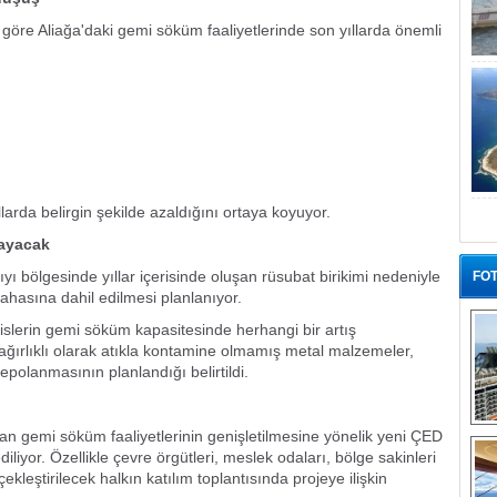
 göre Aliağa'daki gemi söküm faaliyetlerinde son yıllarda önemli
llarda belirgin şekilde azaldığını ortaya koyuyor.
mayacak
ıyı bölgesinde yıllar içerisinde oluşan rüsubat birikimi nedeniyle
FOT
sahasına dahil edilmesi planlanıyor.
slerin gemi söküm kapasitesinde herhangi bir artış
 ağırlıklı olarak atıkla kontamine olmamış metal malzemeler,
depolanmasının planlandığı belirtildi.
“G
lan gemi söküm faaliyetlerinin genişletilmesine yönelik yeni ÇED
diliyor. Özellikle çevre örgütleri, meslek odaları, bölge sakinleri
ekleştirilecek halkın katılım toplantısında projeye ilişkin