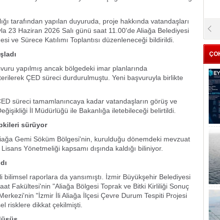
anlığı tarafından yapılan duyuruda, proje hakkında vatandaşları
yla 23 Haziran 2026 Salı günü saat 11.00'de Aliağa Belediyesi
si ve Sürece Katılımı Toplantısı düzenleneceği bildirildi.
şladı
ÇO
aşvuru yapılmış ancak bölgedeki imar planlarında
terilerek ÇED süreci durdurulmuştu. Yeni başvuruyla birlikte
 ÇED süreci tamamlanıncaya kadar vatandaşların görüş ve
eğişikliği İl Müdürlüğü ile Bakanlığa iletebileceği belirtildi.
pkileri sürüyor
 Aliağa Gemi Söküm Bölgesi'nin, kurulduğu dönemdeki mevzuat
isans Yönetmeliği kapsamı dışında kaldığı biliniyor.
ldı
i bilimsel raporlara da yansımıştı. İzmir Büyükşehir Belediyesi
aat Fakültesi'nin "Aliağa Bölgesi Toprak ve Bitki Kirliliği Sonuç
kezi'nin "İzmir İli Aliağa İlçesi Çevre Durum Tespiti Projesi
risklere dikkat çekilmişti.
düşüş