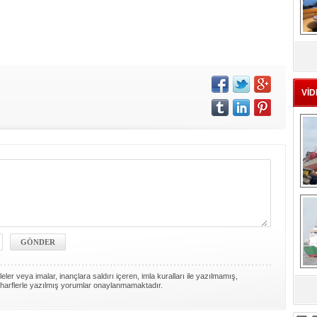
MS
eu
VİD
Ç
ler veya imalar, inançlara saldırı içeren, imla kuralları ile yazılmamış,
harflerle yazılmış yorumlar onaylanmamaktadır.
sa