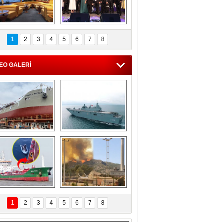
C'den 55 milyon 
5. Bosphorus Ship 
roluk turizm geliri 
Brokers Dinner, 
1
2
3
4
5
6
7
8
müjdesi
İstanbul’da yapıldı
EO GALERİ
eksan Tersanesi, 
TCG Anadolu, 
Başaran Bayrak 
tersane teknik 
tankerini suya 
seyrini tamamladı
indirdi
Göçmenlerin 
Milas’taki yangın 
imdadına Türk 
yeniden termik 
1
2
3
4
5
6
7
8
hipli MINA DENIZ 
santrallere doğru 
yetişti
ilerliyor