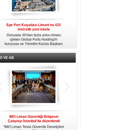
Ege Port Kuşadası Limanı'na 425
Alsancak Limanı’nda Alport dönemi
metrelik yeni iskele
başladı
ni
Dünyada 30'dan fazla yolcu limanı
Türkiye Varlık Fonu mülkiyetindeki
u
işleten Global Ports Holding'in
TCDD İzmir Limanı’nın yük limanı
kurucusu ve Yönetim Kurulu Başkanı
faaliyetleri, Albayrak Grubu’nun
Mehmet Kutman'ın sahibi olduğu Ege
uluslararası liman işletmeciliği markası
ı
Port Kuşadası, yeni bir yatırım
Alport bünyesinde kurulan Alport
ı
hamlesine hazırlanıyor.
Alsancak Liman İşletmeciliği AŞ’ye
l
O VE AB
devredildi.
n
IMO Liman Güvenliği Bölgesel
IMO MEPC 81. dönem toplantısında
I
Çalıştayı İstanbul'da düzenlendi
yeni kararlar alındı
“IMO Liman Tesisi Güvenlik Denetçileri
Uluslararası Denizcilik Örgütü (IMO)