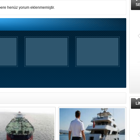
S
ere henüz yorum eklenmemiştir.
İnsansız cankurtaran ihalesini
BlueForge kazandı
Denizcilik teknolojileri alanında faaliy
gösteren, merkezi İstanbul’da, üreti
ve Ar-Ge faaliyetlerinin önemli
bölümünü ise Trabzon’da sürdüren
BlueForge, ResQR insansız
cankurtaran sistemi ihalesini kazand
L