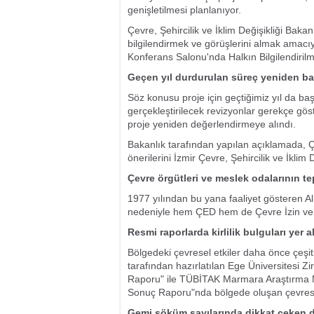
genişletilmesi planlanıyor.
Çevre, Şehircilik ve İklim Değişikliği Bak
bilgilendirmek ve görüşlerini almak amacı
Konferans Salonu'nda Halkın Bilgilendirilme
Geçen yıl durdurulan süreç yeniden ba
Söz konusu proje için geçtiğimiz yıl da b
gerçekleştirilecek revizyonlar gerekçe gös
proje yeniden değerlendirmeye alındı.
Bakanlık tarafından yapılan açıklamada,
önerilerini İzmir Çevre, Şehircilik ve İklim D
Çevre örgütleri ve meslek odalarının te
1977 yılından bu yana faaliyet gösteren
nedeniyle hem ÇED hem de Çevre İzin ve L
Resmi raporlarda kirlilik bulguları yer a
Bölgedeki çevresel etkiler daha önce çeşitl
tarafından hazırlatılan Ege Üniversitesi Zir
Raporu" ile TÜBİTAK Marmara Araştırma Mer
Sonuç Raporu"nda bölgede oluşan çevresel 
Gemi söküm sayılarında dikkat çeken 