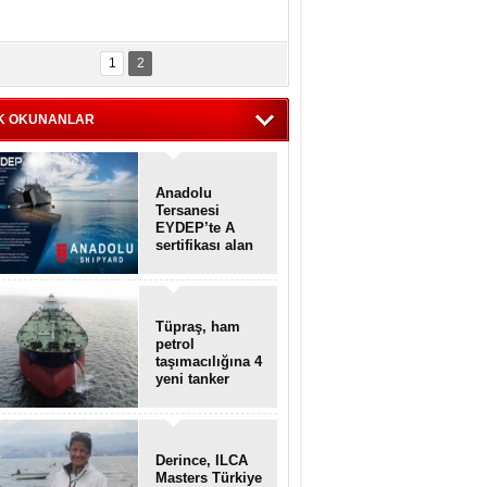
1
2
K OKUNANLAR
Anadolu
Tersanesi
EYDEP’te A
sertifikası alan
ilk tersane oldu
Tüpraş, ham
petrol
taşımacılığına 4
yeni tanker
daha ekliyor
Derince, ILCA
Masters Türkiye