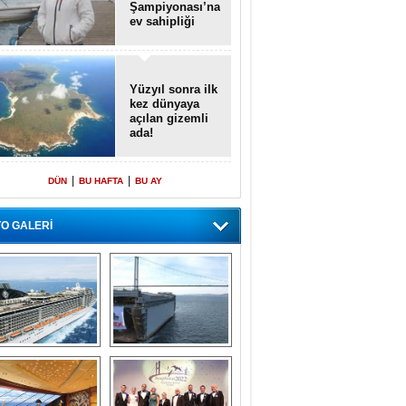
Şampiyonası’na
ev sahipliği
yapacak
Yüzyıl sonra ilk
kez dünyaya
açılan gizemli
ada!
|
|
DÜN
BU HAFTA
BU AY
O GALERİ
emi içinde gemi” 
Dünyada tek! 
konsepti ile MSC 
Denizaltı yüzer 
Splendida
havuzu intikal 
seyrine başladı