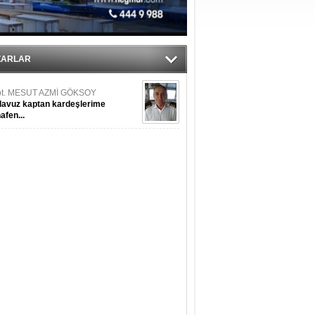
ediyor
RTUĞ YAŞAR
resel salgın krizinin Türk gemi
ZARLAR
şa sanayi üzerine etkileri
pt. MESUT AZMİ GÖKSOY
lavuz kaptan kardeşlerime
hafen...