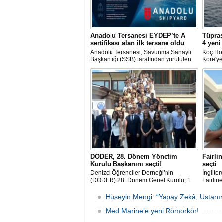
Anadolu Tersanesi EYDEP’te A
Tüpraş
sertifikası alan ilk tersane oldu
4 yeni
Anadolu Tersanesi, Savunma Sanayii
Koç Hol
Başkanlığı (SSB) tarafından yürütülen
Kore'ye
Endüstriyel Yetkinlik Değerlendirme ve
Toplam 
Destekleme Programı
aşan, h
(EYDEP)kapsamında, A Sertifikası
taşıma 
almaya hak kazanan ilk tersane oldu.
2029 yı
planlan
DÖDER, 28. Dönem Yönetim
Fairli
Kurulu Başkanını seçti!
seçti
Denizci Öğrenciler Derneği’nin
İngilte
(DÖDER) 28. Dönem Genel Kurulu, 1
Fairline
Ağustos Cumartesi günü Türkiye Gemi
SoleMar
Sanayicileri Birliği (GİSBİR) ev
Hüseyin Mengi: “Yapay Zekâ, Ustanın
sahipliğinde gerçekleştirildi.
Med Marine’e yeni Römorkör!