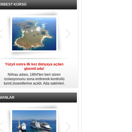
ERBEST KÜRSÜ
Yüzyıl sonra ilk kez dünyaya açılan
Fransız Meridiam, Boğaz köprüleri
gizemli ada!
ihalesine hazırlanıyor iddiası
et
Niihau adası, 1864'ten beri süren
Bloomberg'in haberine göre Fransız
m
izolasyonunu sona erdirerek kontrollü
altyapı yatırım şirketi Meridiam SAS, 15
b
turist ziyaretlerine açıldı. Ada sakinleri,
Temmuz Şehitler Köprüsü ile Fatih
modern teknolojiden uzak, katı
Sultan Mehmet Köprüsü'nün
kurallarla dolu bir yaşam sürdürüyor.
özelleştirilmesine yönelik ihaleyle
ı
ilgileniyor.
İMANLAR