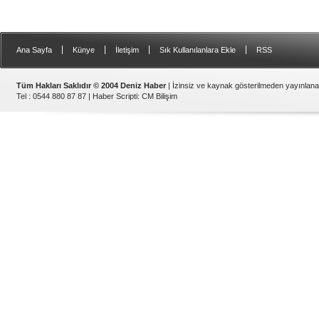
|
|
|
|
Ana Sayfa
Künye
İletişim
Sık Kullanılanlara Ekle
RSS
Tüm Hakları Saklıdır © 2004 Deniz Haber
| İzinsiz ve kaynak gösterilmeden yayınlan
Tel : 0544 880 87 87 |
Haber Scripti
:
CM Bilişim