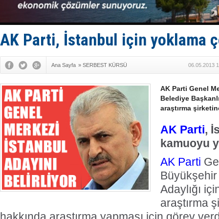
Limana dad
Türk Loydu
Hüseyin Me
Hat-San Te
AK Parti, İstanbul için yoklama ç
Med Marine
Ana Sayfa
»
SERBEST KÜRSÜ
06.05.2013 1
AK Parti Genel Me
Belediye Başkanlı
araştırma şirketin
AK Parti
, İ
kamuoyu yo
AK Parti
Gen
Büyükşehir 
Adaylığı iç
araştırma şi
hakkında araştırma yapması için görev verdiğ