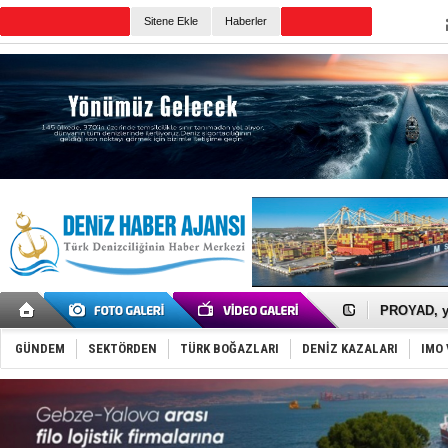
TURKISH MARITIME
Sitene Ekle
Haberler
CANLI YAYIN
Günün Haberleri
İTU AUV, D
LNG taşıma
PROYAD, yat
Türkiye-Ir
Türk Armat
GÜNDEM
SEKTÖRDEN
TÜRK BOĞAZLARI
DENİZ KAZALARI
IMO 
Deniz turi
DÖDER, 28.
Fairline, T
Baltık Deni
Runit kubb