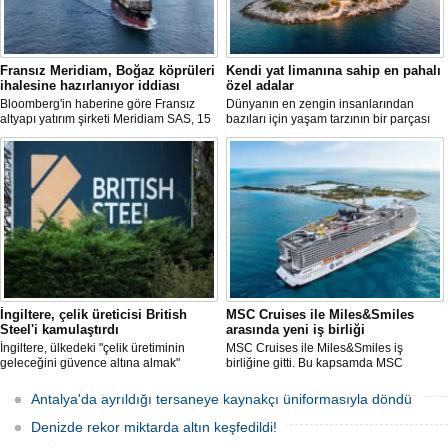
Fransız Meridiam, Boğaz köprüleri
Kendi yat limanına sahip en pahalı
ihalesine hazırlanıyor iddiası
özel adalar
Bloomberg'in haberine göre Fransız
Dünyanın en zengin insanlarından
altyapı yatırım şirketi Meridiam SAS, 15
bazıları için yaşam tarzının bir parçası
Temmuz Şehitler Köprüsü ile Fatih
sadece bir süper yat değil, aynı
Sultan Mehmet Köprüsü'nün
zamanda kendi yat limanı, helikopter
özelleştirilmesine yönelik ihaleyle
pisti ve seçkin villaları da içeren koca bir
ilgileniyor.
özel adadır.
İngiltere, çelik üreticisi British
MSC Cruises ile Miles&Smiles
Steel'i kamulaştırdı
arasında yeni iş birliği
İngiltere, ülkedeki "çelik üretiminin
MSC Cruises ile Miles&Smiles iş
geleceğini güvence altına almak"
birliğine gitti. Bu kapsamda MSC
amacıyla Çin merkezli Jingye
Cruises’e ait rezervasyonlarda
bünyesindeki çelik üreticisi British
harcanan her 1 Euro için 1 mil kazanma
Antalya'da ayrıldığı tersaneye kaynakçı üniformasıyla döndü
Steel'i kamulaştırdı.
fırsatı sunulacak.
Denizde rekor miktarda altın keşfedildi!