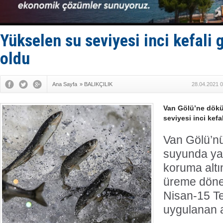
Limana dad
Türk Loydu
Hüseyin Me
Hat-San Te
Yükselen su seviyesi inci kefali
Med Marine
oldu
Ana Sayfa
»
BALIKÇILIK
28.04.2021 0
Van Gölü’ne dökü
seviyesi inci kef
Van Gölü’nü
suyunda yaş
koruma altın
üreme döne
Nisan-15 Te
uygulanan a