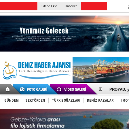
Sitene Ekle
Haberler
Günün Haberleri
İTU AUV, D
LNG taşıma
PROYAD, yat
Türkiye-Ir
Türk Armat
GÜNDEM
SEKTÖRDEN
TÜRK BOĞAZLARI
DENİZ KAZALARI
IMO 
Deniz turi
DÖDER, 28.
Fairline, T
Baltık Deni
Runit kubb