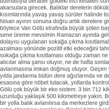
bulmasıyla beraber göldeki inci kefalleri sür
akarsulara girecek. Balıklar derelerin dök
kısımlarında yavaş yavaş sürüler halinde t
Nisan ayının sonuna doğru artık derelere gi
böylece Van Gölü etrafında büyük şölen ba
sene üreme mevsimin Ramazan ayında gel
dolayısı uygulanan sokağa çıkma kısıtlamala
azalması yönünde pozitif etki edeceğini ta
sokağa çıkma kısıtlaması olduğu zaman ne 
alıcılar alma şansı oluyor, ne de hafta sonla
avlanmasına imkan doğmuş oluyor. Geçen yı
yılda jandarma bütün dere ağızlarında ve d
esasına göre nöbet tutacak, yollarda kontrol
Gölü çok büyük bir eko sistem. 3 bin 712 ki
uzunluğu yaklaşık 500 kilometreye yakın. 
bir yolla balık avlanılırsa da merkezlere gir