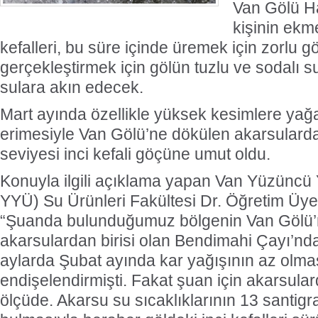
Van Gölü H
kişinin ekme
kefalleri, bu süre içinde üremek için zorlu 
gerçekleştirmek için gölün tuzlu ve sodalı su
sulara akın edecek.
Mart ayında özellikle yüksek kesimlere yağa
erimesiyle Van Gölü’ne dökülen akarsulard
seviyesi inci kefali göçüne umut oldu.
Konuyla ilgili açıklama yapan Van Yüzüncü Y
YYÜ) Su Ürünleri Fakültesi Dr. Öğretim Üye
“Şuanda bulunduğumuz bölgenin Van Gölü’
akarsulardan birisi olan Bendimahi Çayı’nd
aylarda Şubat ayında kar yağışının az olmas
endişelendirmişti. Fakat şuan için akarsular
ölçüde. Akarsu su sıcaklıklarının 13 santigr