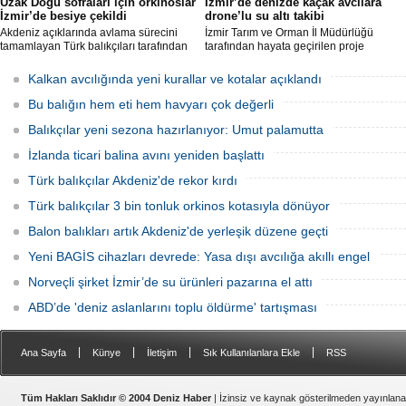
Uzak Doğu sofraları için orkinoslar
İzmir’de denizde kaçak avcılara
İzmir’de besiye çekildi
drone’lu su altı takibi
Akdeniz açıklarında avlama sürecini
İzmir Tarım ve Orman İl Müdürlüğü
tamamlayan Türk balıkçıları tarafından
tarafından hayata geçirilen proje
İzmir'deki çiftliklere nakledilen
kapsamında, denizlerdeki kaçak
orkinoslar, Uzak Doğu ülkelerine ihraç
faaliyetleri anlık olarak tespit edebilen
Kalkan avcılığında yeni kurallar ve kotalar açıklandı
edilmek için özenle bakılıyor.
hava ve su altı dronları sahada aktif
olarak kullanılmaya başlandı.
Bu balığın hem eti hem havyarı çok değerli
Balıkçılar yeni sezona hazırlanıyor: Umut palamutta
İzlanda ticari balina avını yeniden başlattı
Türk balıkçılar Akdeniz'de rekor kırdı
Türk balıkçılar 3 bin tonluk orkinos kotasıyla dönüyor
Balon balıkları artık Akdeniz'de yerleşik düzene geçti
Yeni BAGİS cihazları devrede: Yasa dışı avcılığa akıllı engel
Norveçli şirket İzmir’de su ürünleri pazarına el attı
ABD’de 'deniz aslanlarını toplu öldürme' tartışması
|
|
|
|
Ana Sayfa
Künye
İletişim
Sık Kullanılanlara Ekle
RSS
Tüm Hakları Saklıdır © 2004 Deniz Haber
| İzinsiz ve kaynak gösterilmeden yayınlan