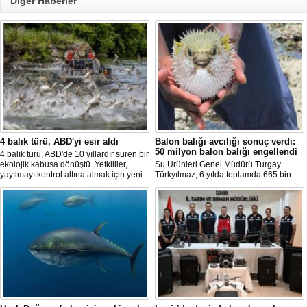
Diğer Haberler
4 balık türü, ABD'yi esir aldı
Balon balığı avcılığı sonuç verdi:
50 milyon balon balığı engellendi
4 balık türü, ABD'de 10 yıllardır süren bir
ekolojik kabusa dönüştü. Yetkililer,
Su Ürünleri Genel Müdürü Turgay
yayılmayı kontrol altına almak için yeni
Türkyılmaz, 6 yılda toplamda 665 bin
projeler geliştirirken, uzmanlar
balon balığının ekosistemden
tamamen yok edilmenin imkansız
uzaklaştırıldığını belirterek, "Balon balığı
olduğunu belirtiyor.
avcılığı sayesinde, yaklaşık 50 milyon
yeni balon balığının ekosisteme
katılması önlendi." dedi.