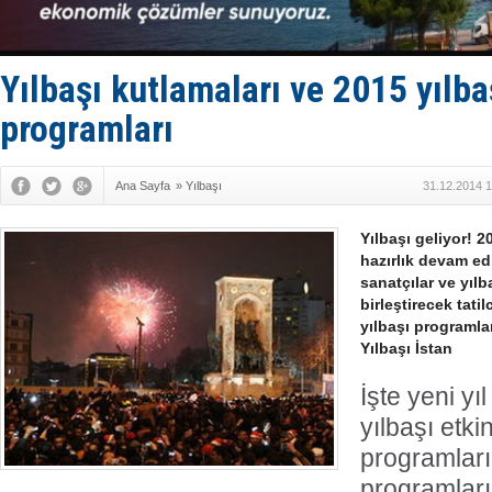
GİMBİRDER 
35 milyon T
İnsansız c
Yüzyıl son
Yılbaşı kutlamaları ve 2015 yılba
Anadolu Te
programları
Ana Sayfa
»
Yılbaşı
31.12.2014 1
Yılbaşı geliyor! 2
hazırlık devam ed
sanatçılar ve yılb
birleştirecek tatil
yılbaşı programlar
Yılbaşı İstan
İşte yeni yıl
yılbaşı etkin
programları
programları