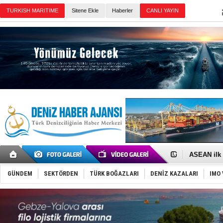
TURKISH MARITIME
Sitene Ekle
Haberler
CANLI YAYIN
Günün Haberleri
D-Marin, A
Van’da inş
ASEAN ilk 
TAYK - Eke
İstanbul v
GÜNDEM
SEKTÖRDEN
TÜRK BOĞAZLARI
DENİZ KAZALARI
IMO 
TEKNOFEST 
Tersane işç
İngiliz akt
FESCO, Kar
DESE, BIMC