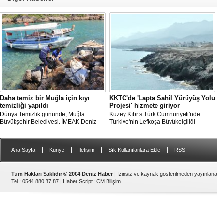
Daha temiz bir Muğla için kıyı
KKTC'de 'Lapta Sahil Yürüyüş Yolu
temizliği yapıldı
Projesi' hizmete giriyor
Dünya Temizlik gününde, Muğla
Kuzey Kıbrıs Türk Cumhuriyeti'nde
Büyükşehir Belediyesi, İMEAK Deniz
Türkiye'nin Lefkoşa Büyükelçiliği
Ticaret Odası Marmaris Şubesi ve Deniz
Kalkınma ve İşbirliği Ofisi'nin katkılarıyla
Temiz Derneği (TURMEPA) Marmaris iş
tamamlanan "Lapta Sahil Yürüyüş Yolu
birliğiyle Gökova Körfezi’nde temizlik
Projesi" yarın açılacak.
|
|
|
|
Ana Sayfa
Künye
İletişim
Sık Kullanılanlara Ekle
RSS
yapıldı.
Tüm Hakları Saklıdır © 2004 Deniz Haber
| İzinsiz ve kaynak gösterilmeden yayınlan
Tel : 0544 880 87 87 |
Haber Scripti
:
CM Bilişim