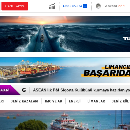
13779.39
Ankara
22 °C
CANLI YAYIN
Altın
6659.74
İzmir
25 °C
Dolar
47.6789
Antalya
27 °C
Euro
55.1258
Muğla
22 °C
Çanakkale
24 
D-Marin, Avrupa'nın tekne fuarlarına çıkarma yapacak
Van’da inşa edilen teknelere yoğun talep var
ASEAN ilk P&I Sigorta Kulübünü kurmaya hazırlanıyo
TAYK - Eker Olympos Regatta'da ilk start!
İstanbul ve Çanakkale: 6 ayda 40.000 gemi
RI
DENİZ KAZALARI
IMO VE AB
ENERJİ
LİMANLAR
DENİZ KÜL
TEKNOFEST ‘Mavi Vatan’ ziyaretçi kayıtları başladı!
Tersane işçilerinin direnişi, kazanımla sonuçlandı
İngiliz aktivistler, gemide mahsur kaldı!
FESCO, Karadeniz'de yeni sevkiyat taleplerini durdur
DESE, BIMCO’ya katıldı