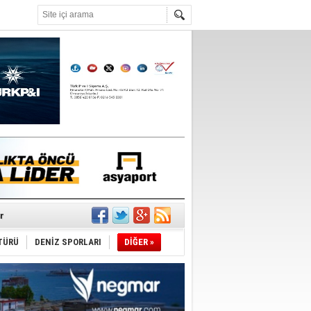
°C
r
TÜRÜ
DENİZ SPORLARI
DİĞER »
du