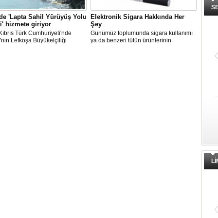
S
e 'Lapta Sahil Yürüyüş Yolu
Elektronik Sigara Hakkında Her
i' hizmete giriyor
Şey
ıbrıs Türk Cumhuriyeti'nde
Günümüz toplumunda sigara kullanımı
'nin Lefkoşa Büyükelçiliği
ya da benzeri tütün ürünlerinin
 ve İşbirliği Ofisi'nin katkılarıyla
kullanımının iyice artış göstermeye
anan "Lapta Sahil Yürüyüş Yolu
başladığını gözlemlemekteyiz.
" yarın açılacak.
L