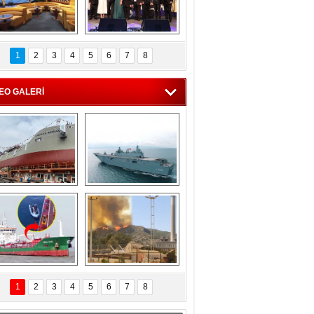
C'den 55 milyon 
5. Bosphorus Ship 
roluk turizm geliri 
Brokers Dinner, 
1
2
3
4
5
6
7
8
müjdesi
İstanbul’da yapıldı
EO GALERİ
eksan Tersanesi, 
TCG Anadolu, 
Başaran Bayrak 
tersane teknik 
tankerini suya 
seyrini tamamladı
indirdi
Göçmenlerin 
Milas’taki yangın 
imdadına Türk 
yeniden termik 
1
2
3
4
5
6
7
8
hipli MINA DENIZ 
santrallere doğru 
yetişti
ilerliyor