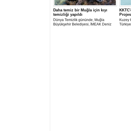
Daha temiz bir Muğla için kıyı
KKTC'd
temizliği yapıldı
Projes
Dünya Temizlik gününde, Muğla
Kuzey K
Büyükşehir Belediyesi, İMEAK Deniz
Türkiye
Ticaret Odası Marmaris Şubesi ve Deniz
Kalkınma
Temiz Derneği (TURMEPA) Marmaris iş
tamaml
birliğiyle Gökova Körfezi’nde temizlik
Projesi
yapıldı.