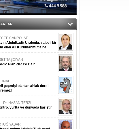
tı
sane oldu
ZARLAR
ECEP CANPOLAT
yın Abdulkadir Uraloğlu, şaibeli bir
im olan Ali Kurumahmut’a ne
nışıyorsunuz?
RET TAŞCIYAN
rdic Plan 2023’e Dair
URNAL
rli geçmişi olanlar, ahlak dersi
eremez!
t. Dr. HASAN TERZİ
ntrö, yurtta ve dünyada barıştır
RTUĞ YAŞAR