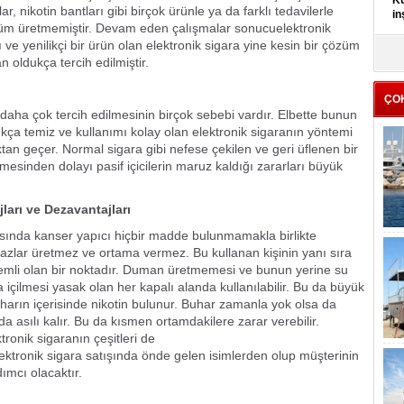
Kü
, nikotin bantları gibi birçok ürünle ya da farklı tedavilerle
in
özüm üretmemiştir. Devam eden çalışmalar sonucuelektronik
ı ve yenilikçi bir ürün olan elektronik sigara yine kesin bir çözüm
K
n oldukça tercih edilmiştir.
Kı
it
ÇO
daha çok tercih edilmesinin birçok sebebi vardır. Elbette bunun
kça temiz ve kullanımı kolay olan elektronik sigaranın yöntemi
tan geçer. Normal sigara gibi nefese çekilen ve geri üflenen bir
esinden dolayı pasif içicilerin maruz kaldığı zararları büyük
jları ve Dezavantajları
asında kanser yapıcı hiçbir madde bulunmamakla birlikte
gazlar üretmez ve ortama vermez. Bu kullanan kişinin yanı sıra
 önemli olan bir noktadır. Duman üretmemesi ve bunun yerine su
 içilmesi yasak olan her kapalı alanda kullanılabilir. Bu da büyük
buharın içerisinde nikotin bulunur. Buhar zamanla yok olsa da
 asılı kalır. Bu da kısmen ortamdakilere zarar verebilir.
ronik sigaranın çeşitleri de
ektronik sigara satışında önde gelen isimlerden olup müşterinin
dımcı olacaktır.