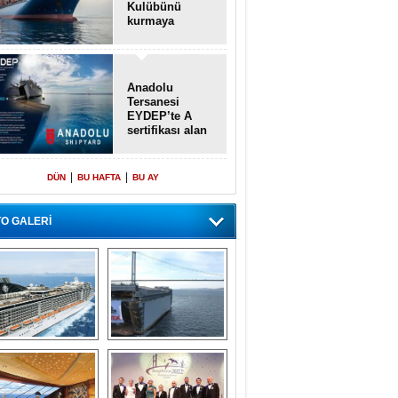
Kulübünü
kurmaya
hazırlanıyor
Anadolu
Tersanesi
EYDEP’te A
sertifikası alan
ilk tersane oldu
|
|
DÜN
BU HAFTA
BU AY
O GALERİ
emi içinde gemi” 
Dünyada tek! 
konsepti ile MSC 
Denizaltı yüzer 
Splendida
havuzu intikal 
seyrine başladı