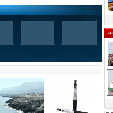
MS
eu
VİD
Ç
sa