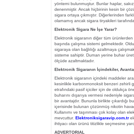
yöntemi bulunmuştur. Bunlar haplar, sakızlar
denenmiştir. Ancak hiçbirinin kesin bir ç
sigara ortaya çıkmıştır. Diğerlerinden farkl
olamamış ancak sigara tiryakileri tarafında
Elektronik Sigara Ne İşe Yarar?
Elektronik sigaranın diğer tüm ürünlerden 
başında çalışma sistemi gelmektedir. Oldu
sigaraya olan bağlılığı azaltmaya çalışmak
sisteme sahiptir. Duman yerine buhar üretm
ölçüde azaltmaktadır.
Elektronik Sigaranın İçindekiler, Avanta
Elektronik sigaranın içindeki maddeler ar
kesinlikle karbonmonoksit benzeri zehirli 
etrafındaki pasif içiciler için de oldukça
buharını dışarıya vermesi nedeniyle sigara
bir avantajdır. Bununla birlikte çıkardığı 
içerisinde bulunan çözünmüş nikotin havada
Kullanımı ve taşınması çok kolay olan elekt
mevcuttur.
Elektroniksigaravip.com.tr
el
ihtiyacı olan ürünü titizlikle seçmesine yar
ADVERTORIAL