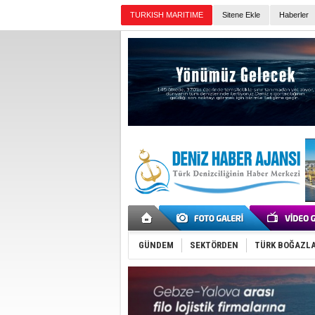
TURKISH MARITIME
Sitene Ekle
Haberler
Günün Haberleri
GÜNDEM
SEKTÖRDEN
TÜRK BOĞAZLA