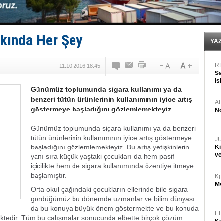
GİMBİRDER gemi inşa yan sanayinin sorunlarını tartış
35 milyon TL'lik tekne projesinde karar çıktı
İnsansız cankurtaran ihalesini BlueForge kazandı
Yüzyıl sonra ilk kez dünyaya açılan gizemli ada!
kkında Her Şey
Anadolu Tersanesi EYDEP’te A sertifikası alan ilk ter
YA
R
11.10.2016 18:45
Sa
is
Günümüz toplumunda sigara kullanımı ya da
da
benzeri tütün ürünlerinin kullanımının iyice artış
A
göstermeye başladığını gözlemlemekteyiz.
No
Günümüz toplumunda sigara kullanımı ya da benzeri
tütün ürünlerinin kullanımının iyice artış göstermeye
J
başladığını gözlemlemekteyiz. Bu artış yetişkinlerin
Ki
v
yanı sıra küçük yaştaki çocukları da hem pasif
içicilikte hem de sigara kullanımında özentiye itmeye
başlamıştır.
Kp
Mo
Orta okul çağındaki çocukların ellerinde bile sigara
gördüğümüz bu dönemde uzmanlar ve bilim dünyası
da bu konuya büyük önem göstermekte ve bu konuda
E
ektedir. Tüm bu çalışmalar sonucunda elbette birçok çözüm