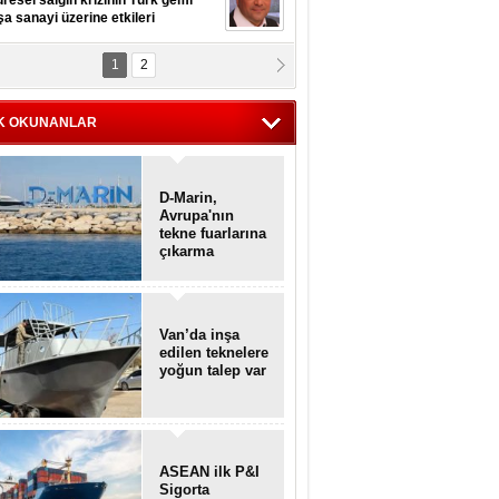
resel salgın krizinin Türk gemi
şa sanayi üzerine etkileri
1
2
pt. MESUT AZMİ GÖKSOY
lavuz kaptan kardeşlerime
hafen...
K OKUNANLAR
D-Marin,
Avrupa'nın
tekne fuarlarına
çıkarma
yapacak
Van’da inşa
edilen teknelere
yoğun talep var
ASEAN ilk P&I
Sigorta