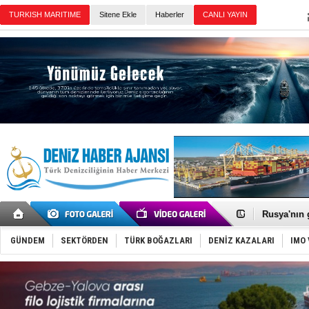
Sitene Ekle
Haberler
Günün Haberleri
Dünyanın e
Hürmüz’de
Rusya'nın g
Keşfedildi
D-Marin, A
GÜNDEM
SEKTÖRDEN
TÜRK BOĞAZLARI
DENİZ KAZALARI
IMO 
Van’da inş
ASEAN ilk 
TAYK - Eke
İstanbul v
TEKNOFEST 