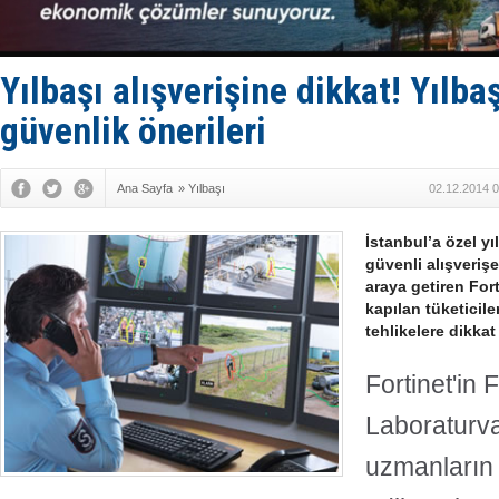
Tersane işç
İngiliz akt
FESCO, Kar
DESE, BIMC
Yılbaşı alışverişine dikkat! Yılbaş
GİMBİRDER 
güvenlik önerileri
Ana Sayfa
»
Yılbaşı
02.12.2014 0
İstanbul’a özel yı
güvenli alışverişe 
araya getiren Fort
kapılan tüketicile
tehlikelere dikkat
Fortinet'in 
Laboraturva
uzmanların 