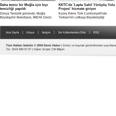
Daha temiz bir Muğla için kıyı
KKTC'de 'Lapta Sahil Yürüyüş Yolu
temizliği yapıldı
Projesi' hizmete giriyor
Dünya Temizlik gününde, Muğla
Kuzey Kıbrıs Türk Cumhuriyeti'nde
Büyükşehir Belediyesi, İMEAK Deniz
Türkiye'nin Lefkoşa Büyükelçiliği
Ticaret Odası Marmaris Şubesi ve Deniz
Kalkınma ve İşbirliği Ofisi'nin katkılarıyla
Temiz Derneği (TURMEPA) Marmaris iş
tamamlanan "Lapta Sahil Yürüyüş Yolu
birliğiyle Gökova Körfezi’nde temizlik
Projesi" yarın açılacak.
|
|
|
|
Ana Sayfa
Künye
İletişim
Sık Kullanılanlara Ekle
RSS
yapıldı.
Tüm Hakları Saklıdır © 2004 Deniz Haber
| İzinsiz ve kaynak gösterilmeden yayınlan
Tel : 0544 880 87 87 |
Haber Scripti
:
CM Bilişim