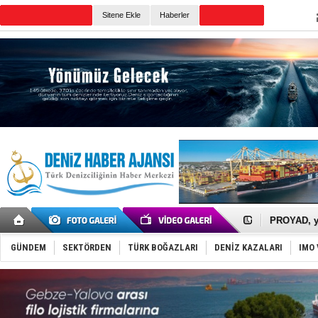
TURKISH MARITIME
Sitene Ekle
Haberler
CANLI YAYIN
Günün Haberleri
İTU AUV, D
LNG taşıma
PROYAD, yat
Türkiye-Ir
Türk Armat
GÜNDEM
SEKTÖRDEN
TÜRK BOĞAZLARI
DENİZ KAZALARI
IMO 
Deniz turi
DÖDER, 28.
Fairline, T
Baltık Deni
Runit kubb