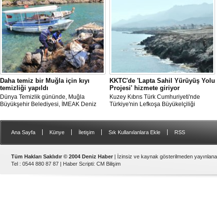
Daha temiz bir Muğla için kıyı
KKTC'de 'Lapta Sahil Yürüyüş Yolu
temizliği yapıldı
Projesi' hizmete giriyor
Dünya Temizlik gününde, Muğla
Kuzey Kıbrıs Türk Cumhuriyeti'nde
Büyükşehir Belediyesi, İMEAK Deniz
Türkiye'nin Lefkoşa Büyükelçiliği
Ticaret Odası Marmaris Şubesi ve Deniz
Kalkınma ve İşbirliği Ofisi'nin katkılarıyla
Temiz Derneği (TURMEPA) Marmaris iş
tamamlanan "Lapta Sahil Yürüyüş Yolu
birliğiyle Gökova Körfezi’nde temizlik
Projesi" yarın açılacak.
|
|
|
|
Ana Sayfa
Künye
İletişim
Sık Kullanılanlara Ekle
RSS
yapıldı.
Tüm Hakları Saklıdır © 2004 Deniz Haber
| İzinsiz ve kaynak gösterilmeden yayınlan
Tel : 0544 880 87 87 |
Haber Scripti
:
CM Bilişim