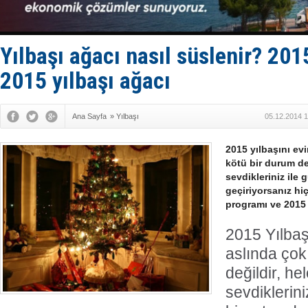
Limana dad
Türk Loydu
Hüseyin Me
Hat-San Te
Yılbaşı ağacı nasıl süslenir? 201
Med Marine
2015 yılbaşı ağacı
Ana Sayfa
»
Yılbaşı
05.12.2014 1
2015 yılbaşını ev
kötü bir durum değ
sevdikleriniz ile
geçiriyorsanız hiç
programı ve 2015 y
2015 Yılbaş
aslında çok
değildir, he
sevdiklerini