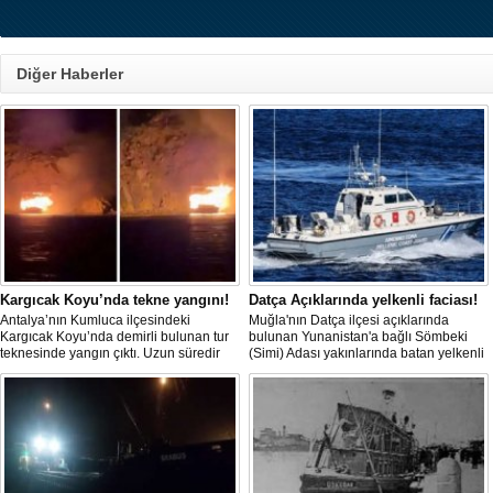
Diğer Haberler
Kargıcak Koyu’nda tekne yangını!
Datça Açıklarında yelkenli faciası!
Antalya’nın Kumluca ilçesindeki
Muğla'nın Datça ilçesi açıklarında
Kargıcak Koyu’nda demirli bulunan tur
bulunan Yunanistan'a bağlı Sömbeki
teknesinde yangın çıktı. Uzun süredir
(Simi) Adası yakınlarında batan yelkenli
kullanılmadığı belirtilen ve içerisinde
teknedeki 9 kişiden 8'i sağ olarak
kimsenin bulunmadığı tekne, itfaiyenin
kurtarılırken, kaybolan 1 kişi için deniz
karadan müdahale edememesi
ve havadan geniş çaplı arama kurtarma
nedeniyle tamamen yanarak
çalışması başlatıldı.
kullanılamaz hale geldi.