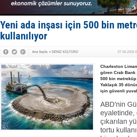
Limana dad
Türk Loydu
Hüseyin Me
Hat-San Te
Yeni ada inşası için 500 bin met
Med Marine
kullanılıyor
Ana Sayfa
»
DENİZ KÜLTÜRÜ
07.06.2026 0
Charleston Limanı
gören Crab Bank 
500 bin metreküp 
Yaklaşık 35 dönüm
için güvenli yuv
ABD'nin Gü
eyaletinde,
çıkarılan y
tortu kullan