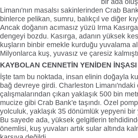
bir ada olu
Limanı'nın masalsı sakinlerinden Crab Bank
binlerce pelikan, sumru, balıkçıl ve diğer k
Ancak doğanın acımasız yüzü Irma Kasırga
dengeyi bozdu. Kasırga, adanın yüksek kesi
kuşların binbir emekle kurduğu yuvalama alan
Milyonlarca kuş, yuvasız ve çaresiz kalmıştı
KAYBOLAN CENNETİN YENİDEN İNŞASI
İşte tam bu noktada, insan elinin doğayla k
bağ devreye girdi. Charleston Limanı'ndaki 
çalışmalarından çıkan yaklaşık 500 bin metr
mucize gibi Crab Bank'e taşındı. Özel pomp
yolculuk, yaklaşık 35 dönümlük yepyeni bir 
Bu sayede ada, yüksek gelgitlerin tehdidind
önemlisi, kuş yuvaları artık sular altında kal
karşıya değildi.