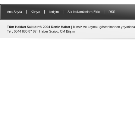
|
|
|
|
Ana Sayfa
Künye
İletişim
Sık Kullanılanlara Ekle
RSS
Tüm Hakları Saklıdır © 2004 Deniz Haber
| İzinsiz ve kaynak gösterilmeden yayınlan
Tel : 0544 880 87 87 |
Haber Scripti
:
CM Bilişim