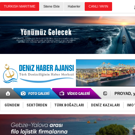
Sitene Ekle
Haberler
Günün Haberleri
İTU AUV, D
LNG taşıma
PROYAD, yat
Türkiye-Ir
Türk Armat
GÜNDEM
SEKTÖRDEN
TÜRK BOĞAZLARI
DENİZ KAZALARI
IMO 
Deniz turi
DÖDER, 28.
Fairline, T
Baltık Deni
Runit kubb