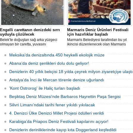
Engelli carettanın denizdeki sırrı
Marmaris Deniz Ürünleri Festivali
uyduyla çözülecek
için hazırlıklar başladı
Belek’te doğuştan sağ arka yüzgeci
Marmaris Belediyesi tarafından bu yıl
olmayan bir caretta, yuvasını
ikincisi düzenlenecek olan Marmaris
kazamayınca yumurtalarını kumun
Deniz Ürünleri Festivali, 2-4 Ekim
üzerine bıraktı. "DOA" adı verilen deniz
tarihleri arasında Selimiye
Meksika’da denizaltında 450 heykelli ekolojik müze
kaplumbağasına ilk kez uydu izleme
Mahallesi'nde gerçekleştirilecek.
cihazı takıldı ve denize uğurlandı.
Festivalde deniz ürünleri, yöresel
Abana’da deniz şenlikleri dolu dolu geliyor!
lezzetler ve kentin kıyı kültürü ön plana
çıkarılacak.
Denizlerin 40 yıllık bekçisi 18 yılda çeyrek milyon ziyaretçiye ulaştı
Antalya’da İnci ile Mercan törenle denize uğurlandı
'Kont Ostrorog' ile Haliç turları başladı
Beşiktaş Deniz Müzesi’nde Barbaros Hayrettin Paşa Sergisi
Silivri Limanı’ndaki tarihi fener yıkıldı yıkılacak
4. Denizci Ülke Denizci Millet Projesi ödülleri verildi
Karabiga’da Priapos Deniz Festivali kapılarını açıyor!
Denizlerin derinliklerinde kayıp kıta Doggerland keşfedildi