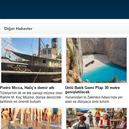
Diğer Haberler
Pietro Micca, Haliç'e demir attı
Ünlü Batık Gemi Plajı 30 metre
genişletilecek
Türkiye'nin ilk ve tek sanayi müzesi olan
Rahmi M. Koç Müzesi, dünya denizcilik
Yunanistan’ın Zakintos Adası’nda yer
tarihinin en önemli buharlı
alan ve dünyaca ünlü turizm
römorkörlerinden biri olarak kabul
noktalarından biri olan Navagio Plajı'nın
edilen Pietro Micca'yı koleksiyonuna
yaklaşık 30 metre genişletilmesi
kazandırdı.
planlanıyor.