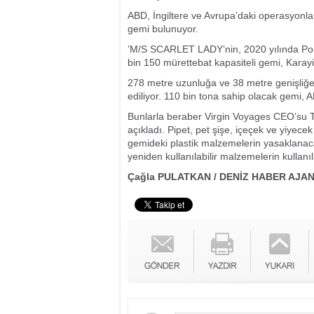
ABD, İngiltere ve Avrupa’daki operasyonla
gemi bulunuyor.
’M/S SCARLET LADY’nin, 2020 yılında Port
bin 150 mürettebat kapasiteli gemi, Karayi
278 metre uzunluğa ve 38 metre genişliğe 
ediliyor. 110 bin tona sahip olacak gemi, 
Bunlarla beraber Virgin Voyages CEO’su To
açıkladı. Pipet, pet şişe, içeçek ve yiyece
gemideki plastik malzemelerin yasaklanacağ
yeniden kullanılabilir malzemelerin kullanı
Çağla PULATKAN / DENİZ HABER AJAN