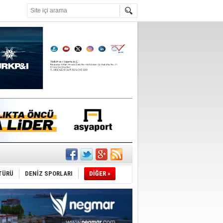
°C
’
ldürmüş
şüyor
TÜRÜ
DENİZ SPORLARI
DİĞER »
r