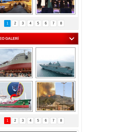
C'den 55 milyon 
5. Bosphorus Ship 
roluk turizm geliri 
Brokers Dinner, 
1
2
3
4
5
6
7
8
müjdesi
İstanbul’da yapıldı
EO GALERİ
eksan Tersanesi, 
TCG Anadolu, 
Başaran Bayrak 
tersane teknik 
tankerini suya 
seyrini tamamladı
indirdi
Göçmenlerin 
Milas’taki yangın 
imdadına Türk 
yeniden termik 
1
2
3
4
5
6
7
8
hipli MINA DENIZ 
santrallere doğru 
yetişti
ilerliyor