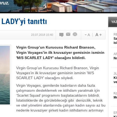
TAYK - Eker Olympos Regatta'da ilk start!
İstanbul ve Çanakkale: 6 ayda 40.000 gemi
TEKNOFEST ‘Mavi Vatan’ ziyaretçi kayıtları başladı!
Tersane işçilerinin direnişi, kazanımla sonuçlandı
LADY’yi tanıttı
İngiliz aktivistler, gemide mahsur kaldı!
YA
R
23.07.2018 15:40
Sa
is
Virgin Group’un Kurucusu Richard Branson,
da
Virgin Voyages’in ilk kruvaziyer gemisinin isminin
A
'M/S SCARLET LADY’ olacağını bildirdi.
No
Virgin Group’un Kurucusu Richard Branson, Virgin
Voyages’in ilk kruvaziyer gemisinin isminin 'M/S
J
SCARLET LADY’ olacağını söyledi.
Ki
v
Virgin Voyages, gemilerde kadınların daha fazla
çalışmasını desteklemek ve istihdam yaratmak için
Kp
‘Scarlet Squad’ programını başlatacaklarını bildirdi.
Mo
İstatistiklerde de görülebileceği gibi denizcilik, teknik
ve otel yönetimi alanlarında çalışan kadın sayısı az bu
nedenle kruvaziyer şirketi kadın istihdamını artırmayı
E