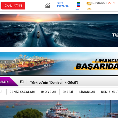
13779.39
Ankara
33 °C
CANLI YAYIN
Altın
6659.71
İzmir
36 °C
Dolar
47.6791
Antalya
32 °C
Euro
55.1258
Muğla
34 °C
Çanakkale
34 
TÜRKLİM Başkanı Hamdi Erçelik’ten ‘Çözüm Anahtarı
SOCAR da MSC Tiger’a katıldı!
Türkiye'nin ‘Denizcilik Gücü’!
Dünyanın en tehlikeli yosunu: Yüz binlerce canlıyı ö
Hürmüz’de bekleyen gemiler biyolojik bombaya dönü
RI
DENİZ KAZALARI
IMO VE AB
ENERJİ
LİMANLAR
DENİZ KÜL
Rusya'nın gizli filosu büyüyor!
Keşfedildi: En büyük Mercan Ormanı!
D-Marin, Avrupa'nın tekne fuarlarına çıkarma yapacak
Van’da inşa edilen teknelere yoğun talep var
ASEAN ilk P&I Sigorta Kulübünü kurmaya hazırlanıyo