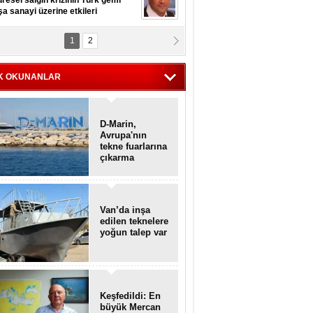
resel salgın krizinin Türk gemi
şa sanayi üzerine etkileri
1
2
pt. MESUT AZMİ GÖKSOY
lavuz kaptan kardeşlerime
hafen...
K OKUNANLAR
D-Marin,
Avrupa'nın
tekne fuarlarına
çıkarma
yapacak
Van’da inşa
edilen teknelere
yoğun talep var
Keşfedildi: En
büyük Mercan