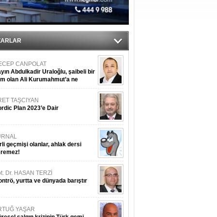
ZARLAR
ECEP CANPOLAT
yın Abdulkadir Uraloğlu, şaibeli bir
im olan Ali Kurumahmut’a ne
nışıyorsunuz?
RET TAŞCIYAN
rdic Plan 2023’e Dair
URNAL
rli geçmişi olanlar, ahlak dersi
eremez!
t. Dr. HASAN TERZİ
ntrö, yurtta ve dünyada barıştır
RTUĞ YAŞAR