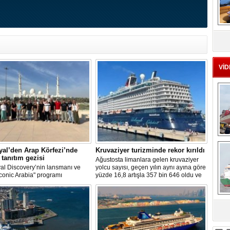
MS
eu
VİD
Ç
yal’den Arap Körfezi’nde
Kruvaziyer turizminde rekor kırıldı
 tanıtım gezisi
Ağustosta limanlara gelen kruvaziyer
al Discovery’nin lansmanı ve
yolcu sayısı, geçen yılın aynı ayına göre
conic Arabia" programı
yüzde 16,8 artışla 357 bin 646 oldu ve
ında 30 global seyahat acente
Ağustos ayları içinde en yüksek sayıya
isi, Arap Körfezi’nde bir cruise
ulaşarak rekor kırıldı.
ru gerçekleştirdi.
sa