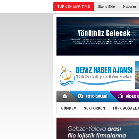
TURKISH MARITIME
Sitene Ekle
Haberler
Günün Haberleri
GÜNDEM
SEKTÖRDEN
TÜRK BOĞAZLA