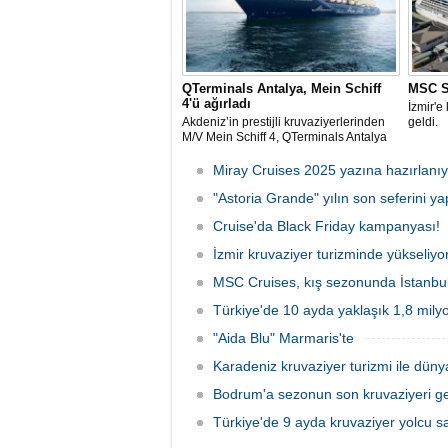
QTerminals Antalya, Mein Schiff
MSC Si
4'ü ağırladı
İzmir'e
Akdeniz’in prestijli kruvaziyerlerinden
geldi.
M/V Mein Schiff 4, QTerminals Antalya
Limanı’nda başarıyla ağırlandı. Malta
bayraklı dev gemi, yaklaşık 5000
Miray Cruises 2025 yazına hazırlanıy
yolcusu ve 900 kişilik mürettebatıyla
şehre canlılık kattı.
"Astoria Grande" yılın son seferini ya
Cruise'da Black Friday kampanyası!
İzmir kruvaziyer turizminde yükseliyor
MSC Cruises, kış sezonunda İstanbul 
Türkiye'de 10 ayda yaklaşık 1,8 mily
"Aida Blu" Marmaris'te
Karadeniz kruvaziyer turizmi ile düny
Bodrum'a sezonun son kruvaziyeri ge
Türkiye'de 9 ayda kruvaziyer yolcu sa