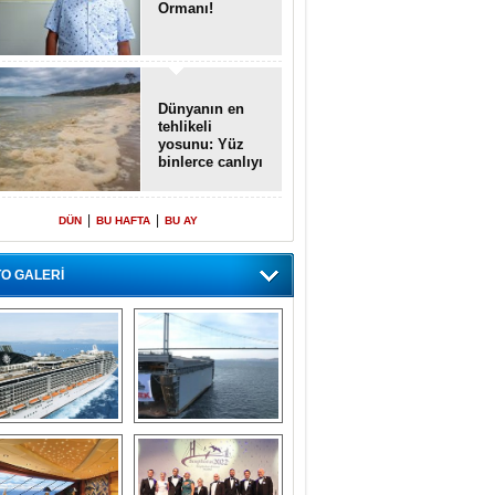
Ormanı!
Dünyanın en
tehlikeli
yosunu: Yüz
binlerce canlıyı
öldürmüş
|
|
DÜN
BU HAFTA
BU AY
O GALERİ
emi içinde gemi” 
Dünyada tek! 
konsepti ile MSC 
Denizaltı yüzer 
Splendida
havuzu intikal 
seyrine başladı