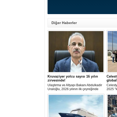
Diğer Haberler
Kruvaziyer yolcu sayısı 16 yılın
Celest
zirvesinde!
global
Ulaştırma ve Altyapı Bakanı Abdulkadir
Celesty
Uraloğlu, 2026 yılının ilk çeyreğinde
2025 "I
limanlara gelen kruvaziyer gemi
kapsam
sayısının 56, kruvaziyer yolcu sayısının
temsilc
ise 93 bin 787 olduğunu belirtti.
keşif tu