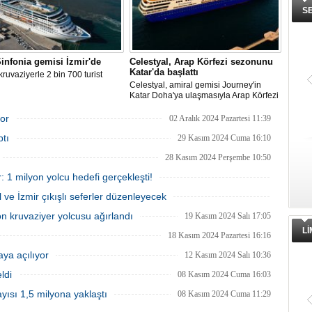
S
nfonia gemisi İzmir'de
Celestyal, Arap Körfezi sezonunu
Katar'da başlattı
 kruvaziyerle 2 bin 700 turist
Celestyal, amiral gemisi Journey'in
Katar Doha'ya ulaşmasıyla Arap Körfezi
sezonunu başlattığını duyurdu.
or
02 Aralık 2024 Pazartesi 11:39
ptı
29 Kasım 2024 Cuma 16:10
28 Kasım 2024 Perşembe 10:50
: 1 milyon yolcu hedefi gerçekleşti!
27 Kasım 2024 Çarşamba 11:10
ve İzmir çıkışlı seferler düzenleyecek
20 Kasım 2024 Çarşamba 17:41
on kruvaziyer yolcusu ağırlandı
19 Kasım 2024 Salı 17:05
L
18 Kasım 2024 Pazartesi 16:16
aya açılıyor
12 Kasım 2024 Salı 10:36
ldi
08 Kasım 2024 Cuma 16:03
yısı 1,5 milyona yaklaştı
08 Kasım 2024 Cuma 11:29