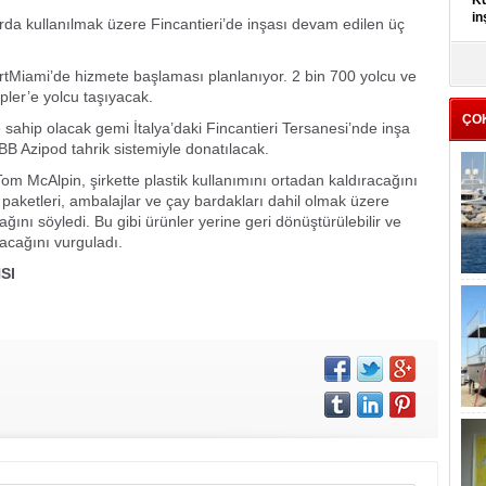
Kü
in
rda kullanılmak üzere Fincantieri’de inşası devam edilen üç
K
Miami’de hizmete başlaması planlanıyor. 2 bin 700 yolcu ve
Kı
pler’e yolcu taşıyacak.
it
ÇO
sahip olacak gemi İtalya’daki Fincantieri Tersanesi’nde inşa
ABB Azipod tahrik sistemiyle donatılacak.
m McAlpin, şirkette plastik kullanımını ortadan kaldıracağını
k paketleri, ambalajlar ve çay bardakları dahil olmak üzere
ını söyledi. Bu gibi ürünler yerine geri dönüştürülebilir ve
lacağını vurguladı.
SI