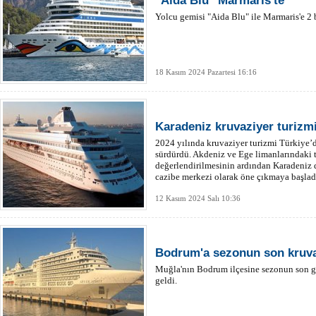
"Aida Blu" Marmaris'te
Yolcu gemisi "Aida Blu" ile Marmaris'e 2 b
18 Kasım 2024 Pazartesi 16:16
Karadeniz kruvaziyer turizmi
2024 yılında kruvaziyer turizmi Türkiye
sürdürdü. Akdeniz ve Ege limanlarındaki t
değerlendirilmesinin ardından Karadeniz d
cazibe merkezi olarak öne çıkmaya başlad
12 Kasım 2024 Salı 10:36
Bodrum'a sezonun son kruvaz
Muğla'nın Bodrum ilçesine sezonun son gem
geldi.