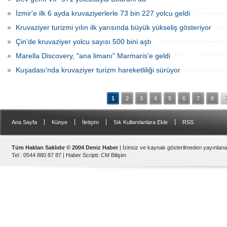
İzmir'e ilk 6 ayda kruvaziyerlerle 73 bin 227 yolcu geldi
Kruvaziyer turizmi yılın ilk yarısında büyük yükseliş gösteriyor
Çin’de kruvaziyer yolcu sayısı 500 bini aştı
Marella Discovery, "ana limanı" Marmaris'e geldi
Kuşadası'nda kruvaziyer turizm hareketliliği sürüyor
1
2
3
4
5
6
7
8
|
|
|
|
Ana Sayfa
Künye
İletişim
Sık Kullanılanlara Ekle
RSS
Tüm Hakları Saklıdır © 2004 Deniz Haber
| İzinsiz ve kaynak gösterilmeden yayınlan
Tel : 0544 880 87 87 |
Haber Scripti
:
CM Bilişim