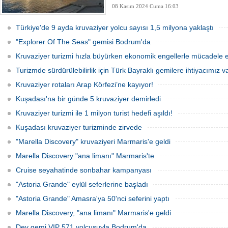
08 Kasım 2024 Cuma 16:03
Türkiye'de 9 ayda kruvaziyer yolcu sayısı 1,5 milyona yaklaştı
"Explorer Of The Seas" gemisi Bodrum'da
Kruvaziyer turizmi hızla büyürken ekonomik engellerle mücadele e
Turizmde sürdürülebilirlik için Türk Bayraklı gemilere ihtiyacımız va
Kruvaziyer rotaları Arap Körfezi’ne kayıyor!
Kuşadası'na bir günde 5 kruvaziyer demirledi
Kruvaziyer turizmi ile 1 milyon turist hedefi aşıldı!
Kuşadası kruvaziyer turizminde zirvede
"Marella Discovery" kruvaziyeri Marmaris'e geldi
Marella Discovery "ana limanı" Marmaris'te
Cruise seyahatinde sonbahar kampanyası
"Astoria Grande" eylül seferlerine başladı
"Astoria Grande" Amasra'ya 50'nci seferini yaptı
Marella Discovery, "ana limanı" Marmaris'e geldi
Dev gemi VIP 571 yolcusuyla Bodrum'da