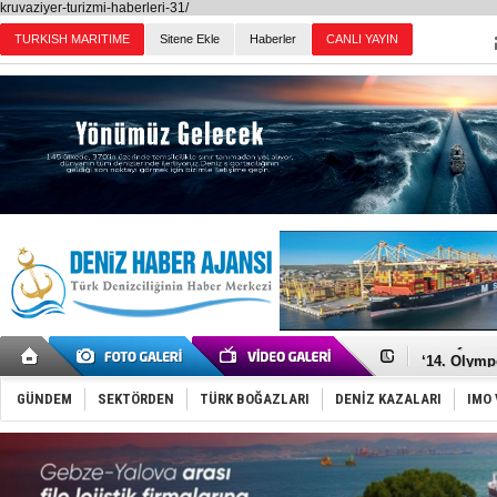
kruvaziyer-turizmi-haberleri-31/
TURKISH MARITIME
Sitene Ekle
Haberler
CANLI YAYIN
Günün Haberleri
Denizcilik
Türkiye’den
‘14. Olymp
Taksi Botla
TÜRKLİM Ba
GÜNDEM
SEKTÖRDEN
TÜRK BOĞAZLARI
DENİZ KAZALARI
IMO 
SOCAR da M
Türkiye'nin
Dünyanın e
Hürmüz’de
Rusya'nın g