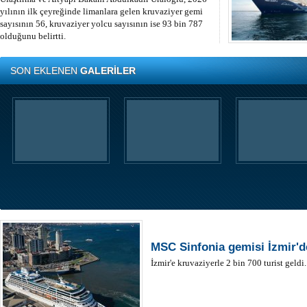
yılının ilk çeyreğinde limanlara gelen kruvaziyer gemi
sayısının 56, kruvaziyer yolcu sayısının ise 93 bin 787
olduğunu belirtti.
SON EKLENEN
GALERİLER
MSC Sinfonia gemisi İzmir'd
İzmir'e kruvaziyerle 2 bin 700 turist geldi.