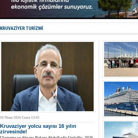
Keşfedildi
D-Marin, A
Van’da inş
ASEAN ilk 
TAYK - Eke
KRUVAZİYER TURİZMİ
10 Nisan 2026 Cuma 13:45
Kruvaziyer yolcu sayısı 16 yılın
zirvesinde!
Ulaştırma ve Altyapı Bakanı Abdulkadir Uraloğlu, 2026