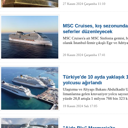
27 Kasım 2024 Çarşamba 11:10
MSC Cruises, kış sezonunda İ
seferler düzenleyecek
MSC Cruises'a ait MSC Sinfonia gemisi, bu
olarak İstanbul-İzmir çıkışlı Ege ve Adriya
20 Kasım 2024 Çarşamba 17:41
Türkiye'de 10 ayda yaklaşık 
yolcusu ağırlandı
Ulaştırma ve Altyapı Bakanı Abdulkadir U
limanlarına gelen kruvaziyer yolcu sayısı
yüzde 26,8 artışla 1 milyon 766 bin 323 k
19 Kasım 2024 Salı 17:05