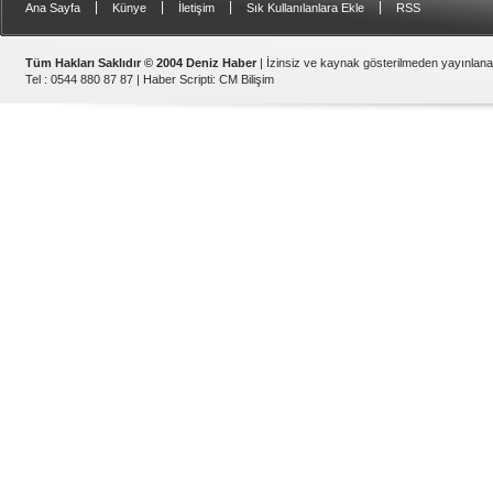
|
|
|
|
Ana Sayfa
Künye
İletişim
Sık Kullanılanlara Ekle
RSS
Tüm Hakları Saklıdır © 2004 Deniz Haber
| İzinsiz ve kaynak gösterilmeden yayınlan
Tel : 0544 880 87 87 |
Haber Scripti
:
CM Bilişim