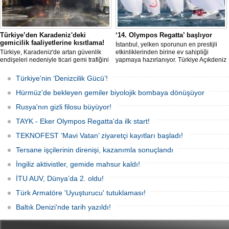
Türkiye’den Karadeniz'deki
‘14. Olympos Regatta’ başlıyor
gemicilik faaliyetlerine kısıtlama!
İstanbul, yelken sporunun en prestijli
Türkiye, Karadeniz'de artan güvenlik
etkinliklerinden birine ev sahipliği
endişeleri nedeniyle ticari gemi trafiğini
yapmaya hazırlanıyor. Türkiye Açıkdeniz
kısıtlamaya başladı. Bu durum,
Yarış Kulübü (TAYK), Türkiye Yelken
bölgedeki gıda güvenliğini tehdit ediyor.
Federasyonu ve Eker Süt Ürünleri iş
Türkiye'nin ‘Denizcilik Gücü’!
birliğiyle hayata geçirilecek olan 14.
TAYK - Eker Olympos Regatta, 7
Hürmüz’de bekleyen gemiler biyolojik bombaya dönüşüyor
Ağustos'ta start alacak ve 16 Ağustos'a
kadar deniz tutkunlarını bir araya
Rusya'nın gizli filosu büyüyor!
getirecek.
TAYK - Eker Olympos Regatta'da ilk start!
TEKNOFEST ‘Mavi Vatan’ ziyaretçi kayıtları başladı!
Tersane işçilerinin direnişi, kazanımla sonuçlandı
İngiliz aktivistler, gemide mahsur kaldı!
İTU AUV, Dünya’da 2. oldu!
Türk Armatöre 'Uyuşturucu' tutuklaması!
Baltık Denizi'nde tarih yazıldı!