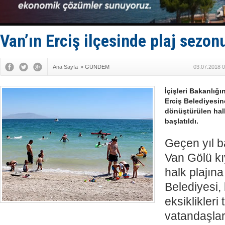
TÜRKLİM Ba
SOCAR da M
Türkiye'nin
Dünyanın e
Van’ın Erciş ilçesinde plaj sezonu
Hürmüz’de
Ana Sayfa
»
GÜNDEM
03.07.2018 0
İçişleri Bakanlığ
Erciş Belediyesin
dönüştürülen hal
başlatıldı.
Geçen yıl b
Van Gölü kıy
halk plajın
Belediyesi, 
eksiklikler
vatandaşlar