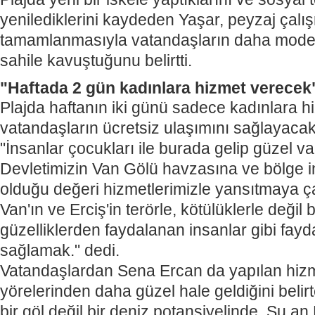
yenilediklerini kaydeden Yaşar, peyzaj çalı
tamamlanmasıyla vatandaşların daha modern 
sahile kavuştuğunu belirtti.
"Haftada 2 gün kadınlara hizmet verecek
Plajda haftanın iki günü sadece kadınlara hi
vatandaşların ücretsiz ulaşımını sağlayacak
"İnsanlar çocukları ile burada gelip güzel vak
Devletimizin Van Gölü havzasına ve bölge 
olduğu değeri hizmetlerimizle yansıtmaya ça
Van'ın ve Erciş'in terörle, kötülüklerle değil
güzelliklerden faydalanan insanlar gibi fay
sağlamak." dedi.
Vatandaşlardan Sena Ercan da yapılan hizmet
yörelerinden daha güzel hale geldiğini belir
bir göl değil bir deniz potansiyelinde. Şu an