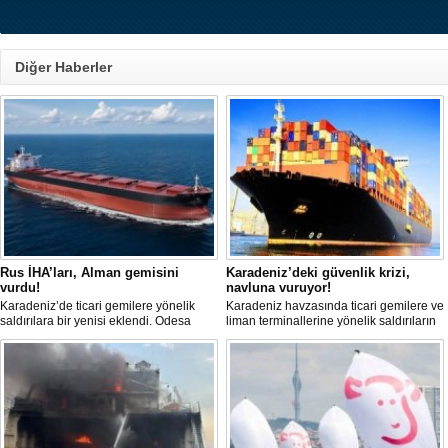
Diğer Haberler
Rus İHA’ları, Alman gemisini
Karadeniz’deki güvenlik krizi,
vurdu!
navluna vuruyor!
Karadeniz’de ticari gemilere yönelik
Karadeniz havzasında ticari gemilere ve
saldırılara bir yenisi eklendi. Odesa
liman terminallerine yönelik saldırıların
açıklarında birden fazla İHA’nın hedef
artması küresel emtia taşımacılığını
aldığı Alman işletmesindeki Emil
sekteye uğrattı. Risk artışıyla birlikte
gemisinde yangın çıktı; teknik sistemler
ortalama petrol tankeri maliyetleri 300
durunca mürettebat tahliye edildi.
bin doları aşarken, savaş sigortası
primleri iki katına çıkarak navlun
fiyatlarında yüzde 50’yi geçen
yükselişleri beraberinde getirdi.