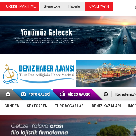
Sitene Ekle
Haberler
Günün Haberleri
Yakıt barcı
Rus İHA’la
Karadeniz’
Tatil hesab
Rusya, göl
GÜNDEM
SEKTÖRDEN
TÜRK BOĞAZLARI
DENİZ KAZALARI
IMO 
Enejota ti
Denizcilik
Türkiye’den
‘14. Olymp
Taksi Botla