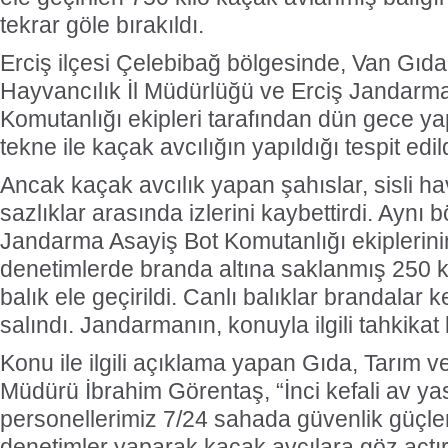
tekrar göle bırakıldı.
Erciş ilçesi Çelebibağ bölgesinde, Van Gıda
Hayvancılık İl Müdürlüğü ve Erciş Jandarm
Komutanlığı ekipleri tarafından dün gece ya
tekne ile kaçak avcılığın yapıldığı tespit edild
Ancak kaçak avcılık yapan şahıslar, sisli 
sazlıklar arasında izlerini kaybettirdi. Aynı 
Jandarma Asayiş Bot Komutanlığı ekiplerini
denetimlerde branda altına saklanmış 250 kil
balık ele geçirildi. Canlı balıklar brandalar k
salındı. Jandarmanın, konuyla ilgili tahkikat ba
Konu ile ilgili açıklama yapan Gıda, Tarım ve
Müdürü İbrahim Görentaş, “İnci kefali av y
personellerimiz 7/24 sahada güvenlik güçleriy
denetimler yaparak kaçak avcılara göz açtı