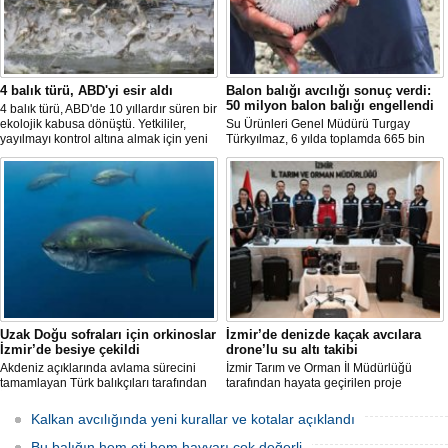
4 balık türü, ABD'yi esir aldı
Balon balığı avcılığı sonuç verdi:
50 milyon balon balığı engellendi
4 balık türü, ABD'de 10 yıllardır süren bir
ekolojik kabusa dönüştü. Yetkililer,
Su Ürünleri Genel Müdürü Turgay
yayılmayı kontrol altına almak için yeni
Türkyılmaz, 6 yılda toplamda 665 bin
projeler geliştirirken, uzmanlar
balon balığının ekosistemden
tamamen yok edilmenin imkansız
uzaklaştırıldığını belirterek, "Balon balığı
olduğunu belirtiyor.
avcılığı sayesinde, yaklaşık 50 milyon
yeni balon balığının ekosisteme
katılması önlendi." dedi.
Uzak Doğu sofraları için orkinoslar
İzmir’de denizde kaçak avcılara
İzmir’de besiye çekildi
drone’lu su altı takibi
Akdeniz açıklarında avlama sürecini
İzmir Tarım ve Orman İl Müdürlüğü
tamamlayan Türk balıkçıları tarafından
tarafından hayata geçirilen proje
İzmir'deki çiftliklere nakledilen
kapsamında, denizlerdeki kaçak
orkinoslar, Uzak Doğu ülkelerine ihraç
faaliyetleri anlık olarak tespit edebilen
Kalkan avcılığında yeni kurallar ve kotalar açıklandı
edilmek için özenle bakılıyor.
hava ve su altı dronları sahada aktif
olarak kullanılmaya başlandı.
Bu balığın hem eti hem havyarı çok değerli