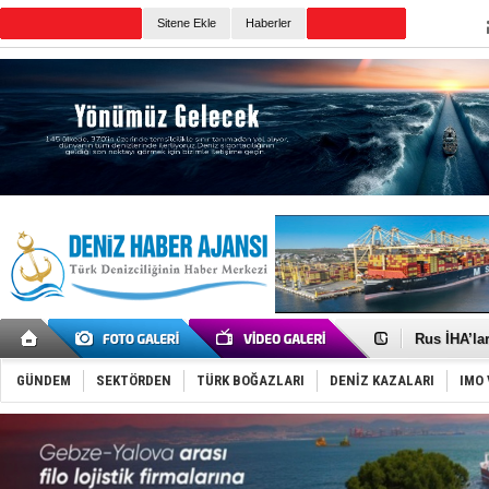
Sitene Ekle
Haberler
Günün Haberleri
Gemide 5 t
Yakıt barcı
Rus İHA’la
Karadeniz’
Tatil hesab
GÜNDEM
SEKTÖRDEN
TÜRK BOĞAZLARI
DENİZ KAZALARI
IMO 
Rusya, göl
Enejota ti
Denizcilik
Türkiye’den
‘14. Olymp