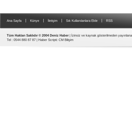
|
|
|
|
Ana Sayfa
Künye
İletişim
Sık Kullanılanlara Ekle
RSS
Tüm Hakları Saklıdır © 2004 Deniz Haber
| İzinsiz ve kaynak gösterilmeden yayınlan
Tel : 0544 880 87 87 |
Haber Scripti
:
CM Bilişim