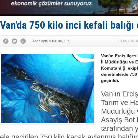
Taksi Botla
TÜRKLİM Ba
SOCAR da M
Türkiye'nin
Van'da 750 kilo inci kefali balığı 
Dünyanın e
Ana Sayfa
»
BALIKÇILIK
07.05.2018 0
Van'ın Erciş ilçe
İl Müdürlüğü ve 
Komutanlığı ekipl
denetimlerde 750 
geçirildi.
Van’ın Erciş
Tarım ve Ha
Müdürlüğü 
Asayiş Bot 
tarafından 
ele geçirilen 750 kilo kaçak avlanmış balığı