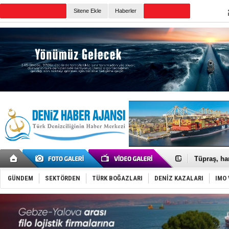
Sitene Ekle
Haberler
Günün Haberleri
Anadolu Te
Derince, I
Tüpraş, ha
İTU AUV, D
LNG taşıma
GÜNDEM
SEKTÖRDEN
TÜRK BOĞAZLARI
DENİZ KAZALARI
IMO 
PROYAD, yat
Türkiye-Ir
Türk Armat
Deniz turi
DÖDER, 28.