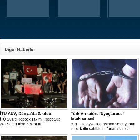
Diğer Haberler
İTU AUV, Dünya’da 2. oldu!
Türk Armatöre 'Uyuşturucu'
tutuklaması!
İTÜ Sualtı Robotik Takımı, RoboSub
2026'da dünya 2.'si oldu.
Midilli ile Ayvalık arasında sefer yapan
bir şirketin sahibinin Yunanistan'da
tutuklandığı bildirildi.