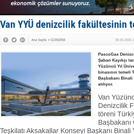
Fairline, T
Baltık Deni
Runit kubb
Limana dad
Van YYÜ denizcilik fakültesinin t
Türk Loydu
Ana Sayfa
»
GÜNDEM
30.05.2026 1
PascoGas Denizci
Şaban Kayıkçı tar
Yüzüncü Yıl Ünive
binasının temeli 
Başbakanı Binali Y
atılıyor.
Van Yüzüncü
Denizcilik 
töreni Türk
Başbakanı v
Teşkilatı Aksakallar Konseyi Başkanı Binali Y