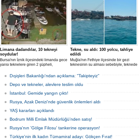
Limana dadandılar, 10 tekneyi
Tekne, su aldı: 100 yolcu, tahliye
soydular!
edildi
Bursa'nın İznik ilçesindeki limanda gece
Muğla'nın Fethiye ilçesinde bir gezi
yarısı teknelere giren 2 şüpheli,
teknesinin su alması sebebiyle, teknede
elektronik cihazlar ve değerli eşyalar
bulunan 100 yolcu tahliye edildi,
çaldı. Olay, güvenlik kameralarına
teknenin batmaması için bölgede
Dışişleri Bakanlığı'ndan açıklama: "Takipteyiz"
yansıdı, tekne sahiplerinin ihbarıyla
kurtarma çalışması başlatıldı.
jandarma inceleme başlattı.
Depo ve tekneler, alevlere teslim oldu
İstanbul: Gemide yangın çıktı!
Rusya, Azak Denizi'nde güvenlik önlemleri aldı
YAŞ kararları açıklandı
Bodrum Milli Emlak Müdürlüğü’nden satış!
Rusya'nın 'Gölge Filosu' tankerine operasyon!
Türkiye'nin ilk kadın Tümamiral adayı: Gökçen Fırat!