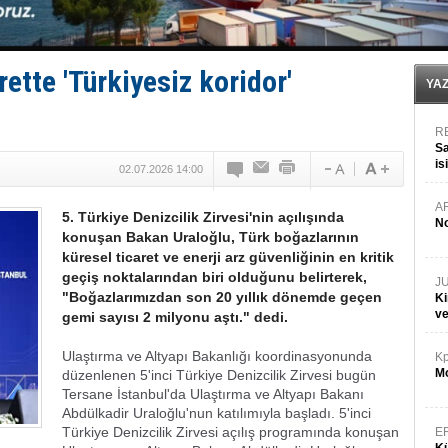
DESE, BIMCO’ya katıldı
GİMBİRDER gemi inşa yan sanayinin sorunlarını tartış
35 milyon TL'lik tekne projesinde karar çıktı
İnsansız cankurtaran ihalesini BlueForge kazandı
rette 'Türkiyesiz koridor'
Yüzyıl sonra ilk kez dünyaya açılan gizemli ada!
YA
R
Sa
is
02.07.2026 14:00
da
A
5. Türkiye Denizcilik Zirvesi'nin açılışında
No
konuşan Bakan Uraloğlu, Türk boğazlarının
küresel ticaret ve enerji arz güvenliğinin en kritik
geçiş noktalarından biri olduğunu belirterek,
J
"Boğazlarımızdan son 20 yıllık dönemde geçen
Ki
v
gemi sayısı 2 milyonu aştı." dedi.
Ulaştırma ve Altyapı Bakanlığı koordinasyonunda
Kp
Mo
düzenlenen 5'inci Türkiye Denizcilik Zirvesi bugün
Tersane İstanbul'da Ulaştırma ve Altyapı Bakanı
Abdülkadir Uraloğlu'nun katılımıyla başladı. 5'inci
Türkiye Denizcilik Zirvesi açılış programında konuşan
E