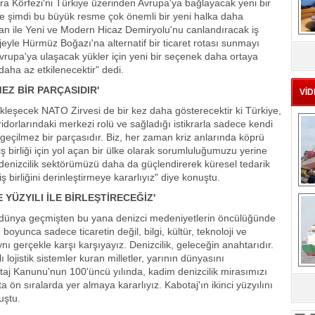
sra Körfezi'ni Türkiye üzerinden Avrupa'ya bağlayacak yeni bir
 ve şimdi bu büyük resme çok önemli bir yeni halka daha
stan ile Yeni ve Modern Hicaz Demiryolu'nu canlandıracak iş
MS
jeyle Hürmüz Boğazı'na alternatif bir ticaret rotası sunmayı
eu
vrupa'ya ulaşacak yükler için yeni bir seçenek daha ortaya
 daha az etkilenecektir" dedi.
EZ BİR PARÇASIDIR'
VİD
leşecek NATO Zirvesi de bir kez daha gösterecektir ki Türkiye,
oridorlarındaki merkezi rolü ve sağladığı istikrarla sadece kendi
zgeçilmez bir parçasıdır. Biz, her zaman kriz anlarında köprü
ş birliği için yol açan bir ülke olarak sorumluluğumuzu yerine
denizcilik sektörümüzü daha da güçlendirerek küresel tedarik
ş birliğini derinleştirmeye kararlıyız" diye konuştu.
Ç
E YÜZYILI İLE BİRLEŞTİRECEĞİZ'
 dünya geçmişten bu yana denizci medeniyetlerin öncülüğünde
h boyunca sadece ticaretin değil, bilgi, kültür, teknoloji ve
ynı gerçekle karşı karşıyayız. Denizcilik, geleceğin anahtarıdır.
lı lojistik sistemler kuran milletler, yarının dünyasını
botaj Kanunu'nun 100'üncü yılında, kadim denizcilik mirasımızı
a ön sıralarda yer almaya kararlıyız. Kabotaj'ın ikinci yüzyılını
sa
uştu.