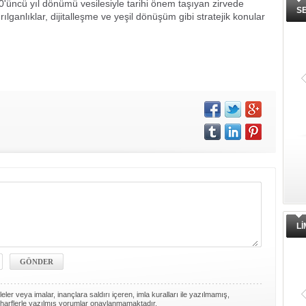
0'üncü yıl dönümü vesilesiyle tarihi önem taşıyan zirvede
S
kırılganlıklar, dijitalleşme ve yeşil dönüşüm gibi stratejik konular
L
ler veya imalar, inançlara saldırı içeren, imla kuralları ile yazılmamış,
harflerle yazılmış yorumlar onaylanmamaktadır.