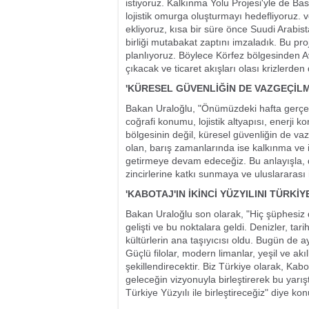
istiyoruz. Kalkınma Yolu Projesi'yle de Ba
lojistik omurga oluşturmayı hedefliyoruz.
ekliyoruz, kısa bir süre önce Suudi Arabi
birliği mutabakat zaptını imzaladık. Bu pro
planlıyoruz. Böylece Körfez bölgesinden A
çıkacak ve ticaret akışları olası krizlerden
'KÜRESEL GÜVENLİĞİN DE VAZGEÇİLM
Bakan Uraloğlu, "Önümüzdeki hafta gerçek
coğrafi konumu, lojistik altyapısı, enerji k
bölgesinin değil, küresel güvenliğin de va
olan, barış zamanlarında ise kalkınma ve i
getirmeye devam edeceğiz. Bu anlayışla, 
zincirlerine katkı sunmaya ve uluslararası i
'KABOTAJ'IN İKİNCİ YÜZYILINI TÜRKİY
Bakan Uraloğlu son olarak, "Hiç şüphesiz
gelişti ve bu noktalara geldi. Denizler, tari
kültürlerin ana taşıyıcısı oldu. Bugün de a
Güçlü filolar, modern limanlar, yeşil ve akıl
şekillendirecektir. Biz Türkiye olarak, Ka
geleceğin vizyonuyla birleştirerek bu yarışt
Türkiye Yüzyılı ile birleştireceğiz" diye kon