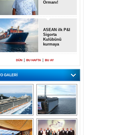
Ormanı!
ASEAN ilk P&I
Sigorta
Kulübünü
kurmaya
hazırlanıyor
|
|
DÜN
BU HAFTA
BU AY
O GALERİ
emi içinde gemi” 
Dünyada tek! 
konsepti ile MSC 
Denizaltı yüzer 
Splendida
havuzu intikal 
seyrine başladı