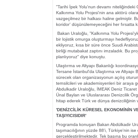
"Tarihi İpek Yolu'nun devamı niteliğindeki 
Kalkınma Yolu Projesi'nin ana aktörü olar
vazgeçilmez bir halkası haline gelmiştir. Bu
koridor' düşünülemeyeceğini her fırsatta k
Bakan Uraloğlu, "Kalkınma Yolu Projesi'yl
bir lojistik omurga oluşturmayı hedefliyor
ekliyoruz, kısa bir süre önce Suudi Arabi
birliği mutabakat zaptını imzaladık. Bu pro
planlıyoruz" diye konuştu.
Ulaştırma ve Altyapı Bakanlığı koordinasy
Tersane İstanbul'da Ulaştırma ve Altyapı B
sürecek olan organizasyonun açılış oturumu
temsilcileri ve akademisyenleri bir araya 
Abdulkadir Uraloğlu, İMEAK Deniz Ticare
Ünal Baylan ve Uluslararası Denizcilik Ör
hitap ederek Türk ve dünya denizciliğinin 
'DENİZCİLİK KÜRESEL EKONOMİNİN V
TAŞIYICISIDIR'
Programda konuşan Bakan Abdülkadir Uraloğ
taşımacılığının yüzde 88'i, Türkiye'nin ise
gerçekleştirilmektedir. Tek başına bu oranla