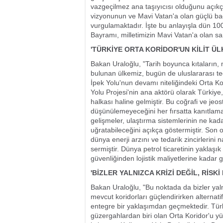
vazgeçilmez ana taşıyıcısı olduğunu açıkç
vizyonunun ve Mavi Vatan'a olan güçlü bağl
vurgulamaktadır. İşte bu anlayışla dün 10
Bayramı, milletimizin Mavi Vatan'a olan sa
'TÜRKİYE ORTA KORİDOR'UN KİLİT ÜLK
Bakan Uraloğlu, "Tarih boyunca kıtaların, 
bulunan ülkemiz, bugün de uluslararası teda
İpek Yolu'nun devamı niteliğindeki Orta Ko
Yolu Projesi'nin ana aktörü olarak Türkiy
halkası haline gelmiştir. Bu coğrafi ve jeost
düşünülemeyeceğini her fırsatta kanıtlam
gelişmeler, ulaştırma sistemlerinin ne kada
uğratabileceğini açıkça göstermiştir. Son
dünya enerji arzını ve tedarik zincirlerini
sermiştir. Dünya petrol ticaretinin yaklaşı
güvenliğinden lojistik maliyetlerine kadar g
'BİZLER YALNIZCA KRİZİ DEĞİL, RİS
Bakan Uraloğlu, "Bu noktada da bizler yaln
mevcut koridorları güçlendirirken alternati
entegre bir yaklaşımdan geçmektedir. Tür
güzergahlardan biri olan Orta Koridor'u y