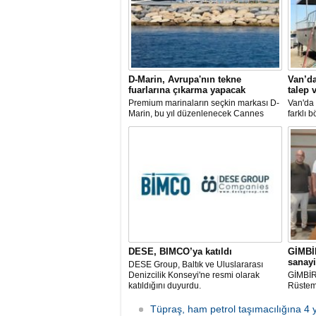
D-Marin, Avrupa'nın tekne
Van’da
fuarlarına çıkarma yapacak
talep 
Premium marinaların seçkin markası D-
Van'da 
Marin, bu yıl düzenlenecek Cannes
farklı b
Yachting Festival ve Cenova
faaliye
Uluslararası Tekne Fuarı'nda
göllerl
ziyaretçileriyle yeniden buluşmaya
taleple
hazırlanıyor.
teknele
şekillen
DESE, BIMCO’ya katıldı
GİMBİ
sanayi
DESE Group, Baltık ve Uluslararası
Denizcilik Konseyi'ne resmi olarak
GİMBİR
katıldığını duyurdu.
Rüstem 
YTSO B
ziyaret
Tüpraş, ham petrol taşımacılığına 4 y