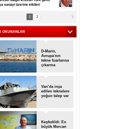
resel salgın krizinin Türk gemi
şa sanayi üzerine etkileri
1
2
pt. MESUT AZMİ GÖKSOY
lavuz kaptan kardeşlerime
hafen...
K OKUNANLAR
D-Marin,
Avrupa'nın
tekne fuarlarına
çıkarma
yapacak
Van’da inşa
edilen teknelere
yoğun talep var
Keşfedildi: En
büyük Mercan