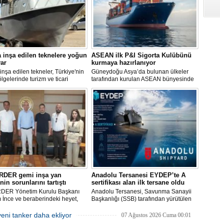
 inşa edilen teknelere yoğun
ASEAN ilk P&I Sigorta Kulübünü
var
kurmaya hazırlanıyor
inşa edilen tekneler, Türkiye'nin
Güneydoğu Asya’da bulunan ülkeler
ölgelerinde turizm ve ticari
tarafından kurulan ASEAN bünyesinde
tlerde kullanılmak üzere deniz ve
hizmet veren Gemi Sahipleri Dernekleri
e buluşuyor. Müşterilerin
Federasyonu (FASA), ASEAN’ın ilk
rine göre özel olarak tasarlanan
Koruma ve Tazminat Sigortası (P&I)
r, donanım ve özelliklerine göre
Kulübünü kurmak için çalışma
dirilerek teslim ediliyor.
yürütüyor.
RDER gemi inşa yan
Anadolu Tersanesi EYDEP’te A
nin sorunlarını tartıştı
sertifikası alan ilk tersane oldu
DER Yönetim Kurulu Başkanı
Anadolu Tersanesi, Savunma Sanayii
İnce ve beraberindeki heyet,
Başkanlığı (SSB) tarafından yürütülen
aşkanı Cemil Demiryürek’i
Endüstriyel Yetkinlik Değerlendirme ve
 etti. Görüşmede tersane taşeron
Destekleme Programı
eni tanker daha ekliyor
07 Ağustos 2026 Cuma 00:01