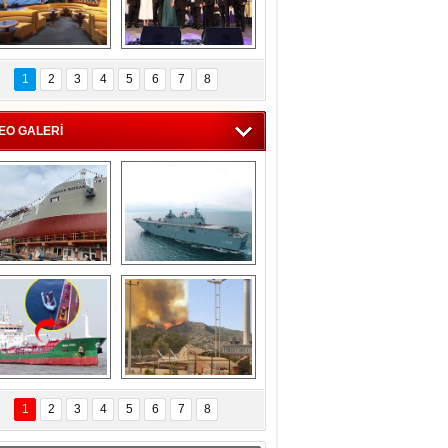
C'den 55 milyon 
5. Bosphorus Ship 
roluk turizm geliri 
Brokers Dinner, 
1
2
3
4
5
6
7
8
müjdesi
İstanbul’da yapıldı
EO GALERİ
eksan Tersanesi, 
TCG Anadolu, 
Başaran Bayrak 
tersane teknik 
tankerini suya 
seyrini tamamladı
indirdi
Göçmenlerin 
Milas’taki yangın 
imdadına Türk 
yeniden termik 
1
2
3
4
5
6
7
8
hipli MINA DENIZ 
santrallere doğru 
yetişti
ilerliyor