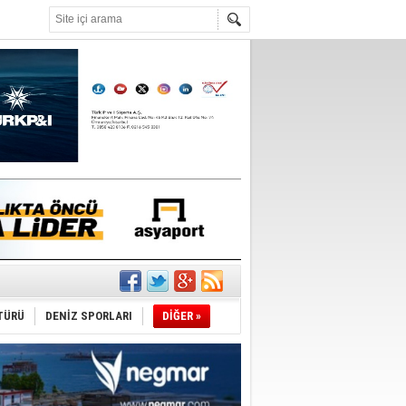
°C
r
TÜRÜ
DENİZ SPORLARI
DİĞER »
du