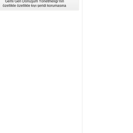
Gemi Geri Dönüşüm Yönetmeliği’nin
için Bölgesel Eğitim” Çalıştayı
özellikle özellikle kıyı şeridi korumasına
İstanbul'da düzenlendi.
ilişkin hükümlere uymadığı için AB
listesinden çıkarıldı.