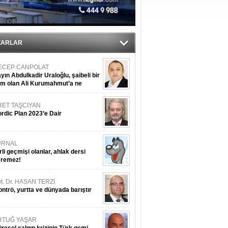
tı
ZARLAR
ECEP CANPOLAT
yın Abdulkadir Uraloğlu, şaibeli bir
im olan Ali Kurumahmut’a ne
nışıyorsunuz?
RET TAŞCIYAN
rdic Plan 2023’e Dair
URNAL
rli geçmişi olanlar, ahlak dersi
eremez!
t. Dr. HASAN TERZİ
ntrö, yurtta ve dünyada barıştır
RTUĞ YAŞAR