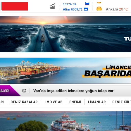
13779.39
Ankara
20 °C
Altın
6659.71
İzmir
27 °C
Dolar
47.6791
Antalya
27 °C
Euro
55.1258
Muğla
24 °C
Çanakkale
22 
Keşfedildi: En büyük Mercan Ormanı!
D-Marin, Avrupa'nın tekne fuarlarına çıkarma yapacak
Van’da inşa edilen teknelere yoğun talep var
ASEAN ilk P&I Sigorta Kulübünü kurmaya hazırlanıyo
TAYK - Eker Olympos Regatta'da ilk start!
RI
DENİZ KAZALARI
IMO VE AB
ENERJİ
LİMANLAR
DENİZ KÜL
İstanbul ve Çanakkale: 6 ayda 40.000 gemi
TEKNOFEST ‘Mavi Vatan’ ziyaretçi kayıtları başladı!
Tersane işçilerinin direnişi, kazanımla sonuçlandı
İngiliz aktivistler, gemide mahsur kaldı!
FESCO, Karadeniz'de yeni sevkiyat taleplerini durdur