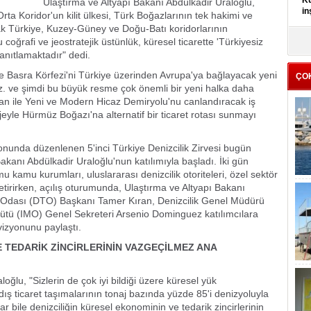
Kü
Ulaştırma ve Altyapı Bakanı Abdülkadir Uraloğlu,
in
Orta Koridor'un kilit ülkesi, Türk Boğazlarının tek hakimi ve
ak Türkiye, Kuzey-Güney ve Doğu-Batı koridorlarının
 coğrafi ve jeostratejik üstünlük, küresel ticarette 'Türkiyesiz
K
Kı
anıtlamaktadır" dedi.
it
e Basra Körfezi'ni Türkiye üzerinden Avrupa'ya bağlayacak yeni
ÇO
uz. ve şimdi bu büyük resme çok önemli bir yeni halka daha
stan ile Yeni ve Modern Hicaz Demiryolu'nu canlandıracak iş
jeyle Hürmüz Boğazı'na alternatif bir ticaret rotası sunmayı
onunda düzenlenen 5'inci Türkiye Denizcilik Zirvesi bugün
akanı Abdülkadir Uraloğlu'nun katılımıyla başladı. İki gün
 kamu kurumları, uluslararası denizcilik otoriteleri, özel sektör
getirirken, açılış oturumunda, Ulaştırma ve Altyapı Bakanı
t Odası (DTO) Başkanı Tamer Kıran, Denizcilik Genel Müdürü
gütü (IMO) Genel Sekreteri Arsenio Dominguez katılımcılara
vizyonunu paylaştı.
E TEDARİK ZİNCİRLERİNİN VAZGEÇİLMEZ ANA
lu, "Sizlerin de çok iyi bildiği üzere küresel yük
 dış ticaret taşımalarının tonaj bazında yüzde 85'i denizyoluyla
r bile denizciliğin küresel ekonominin ve tedarik zincirlerinin