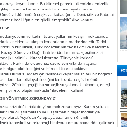
a ortaya koymaktadır. Bu küresel gerçek, ülkemizin denizcilik
ılığımızın ne kadar stratejik bir önem taşıdığını da
0'üncü yıl dönümünü coşkuyla kutladığımız Denizcilik ve Kabotaj
rsılmaz bağlılığının en güçlü simgesidir" diye konuştu.
ESİ'
medeniyetlerin ve kadim ticaret yollarının kesişim noktasında
rik zincirleri ve ulaşım koridorlarının merkezindedir. Tarihi
ridor'un kilit ülkesi, Türk Boğazlarının tek hakimi ve Kalkınma
e, Kuzey-Güney ve Doğu-Batı koridorlarının vazgeçilmez bir
ratejik üstünlük, küresel ticarette 'Türkiyesiz koridor'
aktadır. Farkında olduğunuz üzere son yıllarda yaşanan
r kırılgan olabileceğini ve küresel ticareti sekteye
FOT
 olarak Hürmüz Boğazı çevresindeki kapanmalar, tek bir boğazın
 nasıl derinden etkileyebileceğini bir kez daha gözler önüne
k yüzde 20'sinin geçtiği bu stratejik su yolundaki aksama, enerji
eniş bir etki oluşturmaktadır" ifadelerini kullandı.
Kİ DE YÖNETMEK ZORUNDAYIZ'
ızca krizi değil, riski de yönetmek zorundayız. Bunun yolu ise
“G
flerini de oluşturmaktan ve ulaştırmanın diğer modlarıyla
kiye olarak Asya'dan Avrupa'ya uzanan en önemli
üksek kapasiteli ve rekabetçi bir ticaret omurgasına dönüştürmek