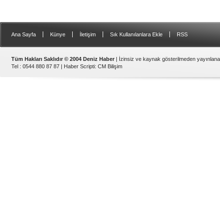
|
|
|
|
Ana Sayfa
Künye
İletişim
Sık Kullanılanlara Ekle
RSS
Tüm Hakları Saklıdır © 2004 Deniz Haber
| İzinsiz ve kaynak gösterilmeden yayınlan
Tel : 0544 880 87 87 |
Haber Scripti
:
CM Bilişim