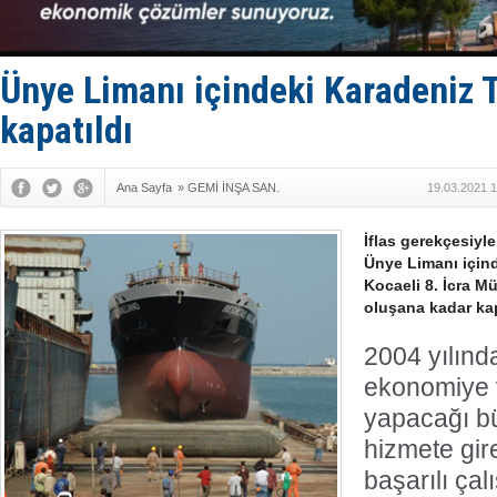
Med Marine
KOSDER’den
Kalyoncu’da
Tekne, su a
Ünye Limanı içindeki Karadeniz 
Bacasında 
kapatıldı
Ana Sayfa
»
GEMİ İNŞA SAN.
19.03.2021 1
İflas gerekçesiyle
Ünye Limanı içind
Kocaeli 8. İcra M
oluşana kadar kap
2004 yılın
ekonomiye 
yapacağı bü
hizmete gir
başarılı çal