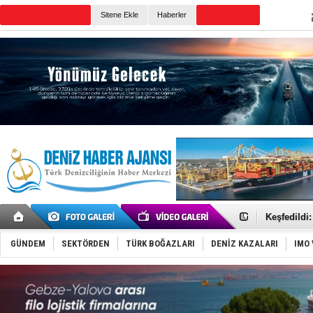
Sitene Ekle
Haberler
Günün Haberleri
Türk Armat
Deniz turi
Keşfedildi
Fairline, T
Baltık Deni
GÜNDEM
SEKTÖRDEN
TÜRK BOĞAZLARI
DENİZ KAZALARI
IMO 
Runit kubb
Dünyanın e
Türk Loydu
Hüseyin Me
Hat-San Te