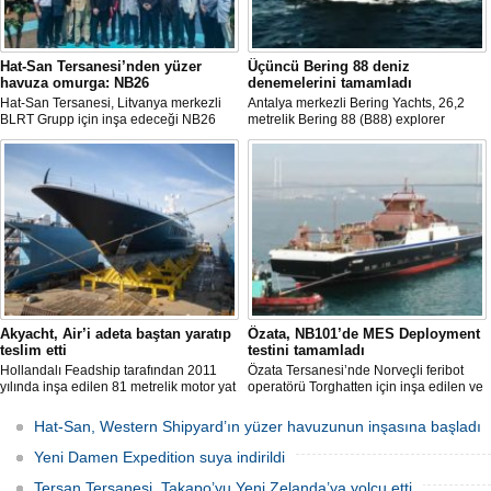
Hat-San Tersanesi’nden yüzer
Üçüncü Bering 88 deniz
havuza omurga: NB26
denemelerini tamamladı
Hat-San Tersanesi, Litvanya merkezli
Antalya merkezli Bering Yachts, 26,2
BLRT Grupp için inşa edeceği NB26
metrelik Bering 88 (B88) explorer
inşa numaralı yüzer havuzun omurga
serisinin üçüncü teknesinin ilk deniz
yerleştirme törenini Yalova’daki
denemelerini tamamladığını açıkladı.
tersanesinde gerçekleştirdi.
Tekne bu yaz teslim edilecek.
Akyacht, Air’i adeta baştan yaratıp
Özata, NB101’de MES Deployment
teslim etti
testini tamamladı
Hollandalı Feadship tarafından 2011
Özata Tersanesi’nde Norveçli feribot
yılında inşa edilen 81 metrelik motor yat
operatörü Torghatten için inşa edilen ve
Air, Kocaeli merkezli Akyacht
şubat ayında denize indirilen NB101
tersanesindeki büyük refit (yenileme)
gemide gerçekleştirilen MES (Marine
Hat-San, Western Shipyard’ın yüzer havuzunun inşasına başladı
sürecini başarıyla sonlandırdı.
Evacuation System) Deployment Testi
başarıyla tamamlandı.
Yeni Damen Expedition suya indirildi
Tersan Tersanesi, Takapo’yu Yeni Zelanda’ya yolcu etti