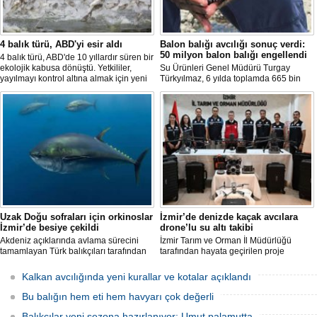
4 balık türü, ABD'yi esir aldı
Balon balığı avcılığı sonuç verdi:
50 milyon balon balığı engellendi
4 balık türü, ABD'de 10 yıllardır süren bir
ekolojik kabusa dönüştü. Yetkililer,
Su Ürünleri Genel Müdürü Turgay
yayılmayı kontrol altına almak için yeni
Türkyılmaz, 6 yılda toplamda 665 bin
projeler geliştirirken, uzmanlar
balon balığının ekosistemden
tamamen yok edilmenin imkansız
uzaklaştırıldığını belirterek, "Balon balığı
olduğunu belirtiyor.
avcılığı sayesinde, yaklaşık 50 milyon
yeni balon balığının ekosisteme
katılması önlendi." dedi.
Uzak Doğu sofraları için orkinoslar
İzmir’de denizde kaçak avcılara
İzmir’de besiye çekildi
drone’lu su altı takibi
Akdeniz açıklarında avlama sürecini
İzmir Tarım ve Orman İl Müdürlüğü
tamamlayan Türk balıkçıları tarafından
tarafından hayata geçirilen proje
İzmir'deki çiftliklere nakledilen
kapsamında, denizlerdeki kaçak
orkinoslar, Uzak Doğu ülkelerine ihraç
faaliyetleri anlık olarak tespit edebilen
Kalkan avcılığında yeni kurallar ve kotalar açıklandı
edilmek için özenle bakılıyor.
hava ve su altı dronları sahada aktif
olarak kullanılmaya başlandı.
Bu balığın hem eti hem havyarı çok değerli
Balıkçılar yeni sezona hazırlanıyor: Umut palamutta