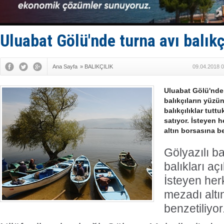
Tekne, su a
Bacasında 
Dışişleri B
Depo ve tek
Uluabat Gölü'nde turna avı balıkç
Kruvaziyer 
Ana Sayfa
»
BALIKÇILIK
09.04.2018 0
Uluabat Gölü'nde
balıkçıların yüzü
balıkçılıklar tuttu
satıyor. İsteyen h
altın borsasına be
Gölyazılı bal
balıkları aç
İsteyen herk
mezadı altı
benzetiliyor