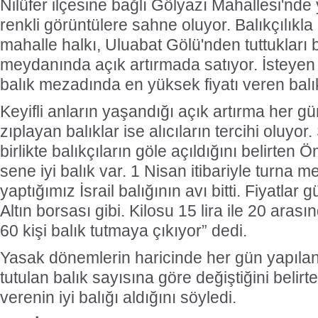
Nilüfer ilçesine bağlı Gölyazı Mahallesi'nde
renkli görüntülere sahne oluyor. Balıkçılıkl
mahalle halkı, Uluabat Gölü'nden tuttukları b
meydanında açık artırmada satıyor. İsteyen h
balık mezadında en yüksek fiyatı veren balık
Keyifli anların yaşandığı açık artırma her gü
zıplayan balıklar ise alıcıların tercihi oluyo
birlikte balıkçıların göle açıldığını belirten 
sene iyi balık var. 1 Nisan itibariyle turna me
yaptığımız İsrail balığının avı bitti. Fiyatla
Altın borsası gibi. Kilosu 15 lira ile 20 aras
60 kişi balık tutmaya çıkıyor” dedi.
Yasak dönemlerin haricinde her gün yapılan 
tutulan balık sayısına göre değiştiğini belirt
verenin iyi balığı aldığını söyledi.