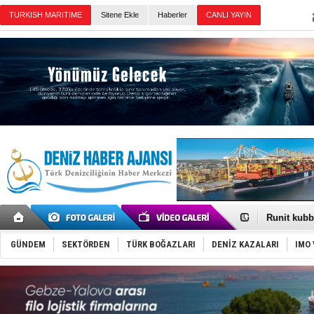
Sitene Ekle
Haberler
Günün Haberleri
Fairline, T
Baltık Deni
Runit kubb
Dünyanın e
Türk Loydu
GÜNDEM
SEKTÖRDEN
TÜRK BOĞAZLARI
DENİZ KAZALARI
IMO 
Hüseyin Me
Hat-San Te
Med Marine
KOSDER’den
Kalyoncu’da