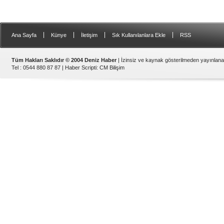
|
|
|
|
Ana Sayfa
Künye
İletişim
Sık Kullanılanlara Ekle
RSS
Tüm Hakları Saklıdır © 2004 Deniz Haber
| İzinsiz ve kaynak gösterilmeden yayınlan
Tel : 0544 880 87 87 |
Haber Scripti
:
CM Bilişim