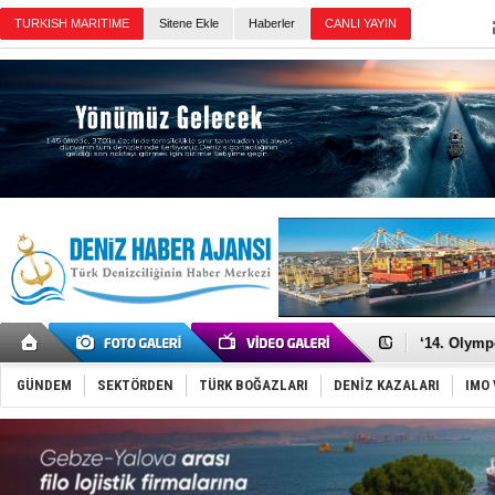
TURKISH MARITIME
Sitene Ekle
Haberler
CANLI YAYIN
Günün Haberleri
Denizcilik
Türkiye’den
‘14. Olymp
Taksi Botla
TÜRKLİM Ba
GÜNDEM
SEKTÖRDEN
TÜRK BOĞAZLARI
DENİZ KAZALARI
IMO 
SOCAR da M
Türkiye'nin
Dünyanın e
Hürmüz’de
Rusya'nın g