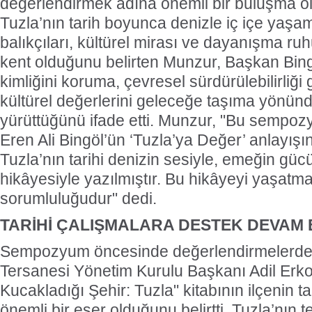
değerlendirmek adına önemli bir buluşma o
Tuzla’nın tarih boyunca denizle iç içe yaşam
balıkçıları, kültürel mirası ve dayanışma ru
kent olduğunu belirten Munzur, Başkan Bingö
kimliğini koruma, çevresel sürdürülebilirliğ
kültürel değerlerini geleceğe taşıma yönün
yürüttüğünü ifade etti. Munzur, "Bu sempo
Eren Ali Bingöl’ün ‘Tuzla’ya Değer’ anlayışın
Tuzla’nın tarihi denizin sesiyle, emeğin güc
hikâyesiyle yazılmıştır. Bu hikâyeyi yaşatm
sorumluluğudur" dedi.
TARİHİ ÇALIŞMALARA DESTEK DEVAM
Sempozyum öncesinde değerlendirmelerde
Tersanesi Yönetim Kurulu Başkanı Adil Erko
Kucakladığı Şehir: Tuzla" kitabının ilçenin ta
önemli bir eser olduğunu belirtti. Tuzla’nın 