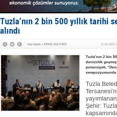
Keşfedildi
D-Marin, A
Van’da inş
ASEAN ilk 
Tuzla’nın 2 bin 500 yıllık tarih
TAYK - Eke
alındı
Ana Sayfa
»
DENİZ KÜLTÜRÜ
12.06.2026 1
Tuzla’nın 2 bin 500
denizcilik geçmiş
potansiyeli, “Den
sempozyumunda ma
Tuzla Beled
Tersanesi’n
yayımlanan 
Şehir: Tuzla
kapsamında 