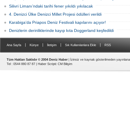
Silivri Limanı’ndaki tarihi fener yıkıldı yıkılacak
4. Denizci Ülke Denizci Millet Projesi ödülleri verildi
Karabiga’da Priapos Deniz Festivali kapılarını açıyor!
Denizlerin derinliklerinde kayıp kıta Doggerland keşfedildi
|
|
|
|
Ana Sayfa
Künye
İletişim
Sık Kullanılanlara Ekle
RSS
Tüm Hakları Saklıdır © 2004 Deniz Haber
| İzinsiz ve kaynak gösterilmeden yayınlan
Tel : 0544 880 87 87 |
Haber Scripti
:
CM Bilişim