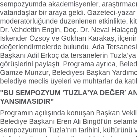
sempozyumda akademisyenler, araştırmacıla
vatandaşlar bir araya geldi. Gazeteci-yaza
moderatörlüğünde düzenlenen etkinlikte, kit
Dr. Vahdettin Engin, Doç. Dr. Neval Halaçoğl
İskender Özsoy ve Gökhan Karakaş, ilçenin t
değerlendirmelerde bulundu. Ada Tersanesi
Başkanı Adil Erkoç da tersanelerin Tuzla’ya
görüşlerini paylaştı. Programa ayrıca, Bele
Gamze Munzur, Belediyesi Başkan Yardımc
belediye meclis üyeleri ve muhtarlar da katıl
"BU SEMPOZYUM ‘TUZLA’YA DEĞER’ AN
YANSIMASIDIR"
Programın açılışında konuşan Başkan Veki
Belediye Başkanı Eren Ali Bingöl’ün selamlar
sempozyumun Tuzla’nın tarihini, kültürünü 