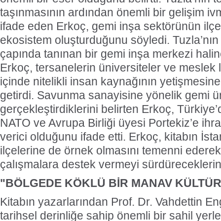
taşınmasının ardından önemli bir gelişim iv
ifade eden Erkoç, gemi inşa sektörünün ilçe
ekosistem oluşturduğunu söyledi. Tuzla’nı
çapında tanınan bir gemi inşa merkezi hali
Erkoç, tersanelerin üniversiteler ve meslek lis
içinde nitelikli insan kaynağının yetişmesin
getirdi. Savunma sanayisine yönelik gemi ür
gerçekleştirdiklerini belirten Erkoç, Türkiye’
NATO ve Avrupa Birliği üyesi Portekiz’e ihr
verici olduğunu ifade etti. Erkoç, kitabın İst
ilçelerine de örnek olmasını temenni ederek k
çalışmalara destek vermeyi sürdüreceklerini
"BÖLGEDE KÖKLÜ BİR MANAV KÜLTÜ
Kitabın yazarlarından Prof. Dr. Vahdettin En
tarihsel derinliğe sahip önemli bir sahil yer