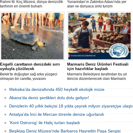
Rahmi M. Koç Müzesi, dünya denizcilik
Yunanistan’ın Zakintos Adası’nda yer
tarihinin en önemli buharlı
alan ve dünyaca ünlü turizm
römorkörlerinden biri olarak kabul
noktalarından biri olan Navagio Plajı'nın
edilen Pietro Micca'yı koleksiyonuna
yaklaşık 30 metre genişletilmesi
kazandırdı.
planlanıyor.
Engelli carettanın denizdeki sırrı
Marmaris Deniz Ürünleri Festivali
uyduyla çözülecek
için hazırlıklar başladı
Belek’te doğuştan sağ arka yüzgeci
Marmaris Belediyesi tarafından bu yıl
olmayan bir caretta, yuvasını
ikincisi düzenlenecek olan Marmaris
kazamayınca yumurtalarını kumun
Deniz Ürünleri Festivali, 2-4 Ekim
üzerine bıraktı. "DOA" adı verilen deniz
tarihleri arasında Selimiye
Meksika’da denizaltında 450 heykelli ekolojik müze
kaplumbağasına ilk kez uydu izleme
Mahallesi'nde gerçekleştirilecek.
cihazı takıldı ve denize uğurlandı.
Festivalde deniz ürünleri, yöresel
Abana’da deniz şenlikleri dolu dolu geliyor!
lezzetler ve kentin kıyı kültürü ön plana
çıkarılacak.
Denizlerin 40 yıllık bekçisi 18 yılda çeyrek milyon ziyaretçiye ulaştı
Antalya’da İnci ile Mercan törenle denize uğurlandı
'Kont Ostrorog' ile Haliç turları başladı
Beşiktaş Deniz Müzesi’nde Barbaros Hayrettin Paşa Sergisi