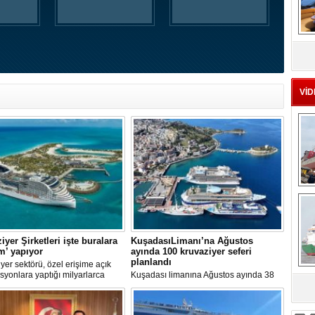
MS
eu
VİD
Ç
iyer Şirketleri işte buralara
KuşadasıLimanı’na Ağustos
ım’ yapıyor
ayında 100 kruvaziyer seferi
planlandı
yer sektörü, özel erişime açık
syonlara yaptığı milyarlarca
Kuşadası limanına Ağustos ayında 38
k yatırımlarla tatil deneyimini gemi
farklı kruvaziyer gemisi 100 kez
sa
taşıyor. Özel adalar, beach
uğrayacak. En yoğun günün 28 Ağustos
, su parkları ve lüks villalar artık
olduğu açıklandı.