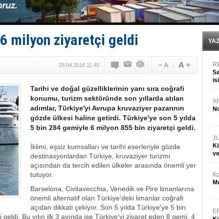
Keşfedildi: En büyük Mercan Ormanı!
D-Marin, Avrupa'nın tekne fuarlarına çıkarma yapacak
Van’da inşa edilen teknelere yoğun talep var
ASEAN ilk P&I Sigorta Kulübünü kurmaya hazırlanıyo
 6 milyon ziyaretçi geldi
TAYK - Eker Olympos Regatta'da ilk start!
YA
R
28.04.2018 11:45
Sa
is
Tarihi ve doğal güzelliklerinin yanı sıra coğrafi
da
konumu, turizm sektöründe son yıllarda atılan
A
adımlar, Türkiye'yi Avrupa kruvaziyer pazarının
No
gözde ülkesi haline getirdi. Türkiye'ye son 5 yılda
5 bin 284 gemiyle 6 milyon 855 bin ziyaretçi geldi.
J
Ki
İklimi, eşsiz kumsalları ve tarihi eserleriyle gözde
v
destinasyonlardan Türkiye, kruvaziyer turizmi
açısından da tercih edilen ülkeler arasında önemli yer
tutuyor.
Kp
Mo
Barselona, Civitavecchia, Venedik ve Pire limanlarına
önemli alternatif olan Türkiye’deki limanlar coğrafi
açıdan dikkati çekiyor. Son 5 yılda Türkiye'ye 5 bin
E
geldi. Bu yılın ilk 3 ayında ise Türkiye'yi ziyaret eden 8 gemi, 4