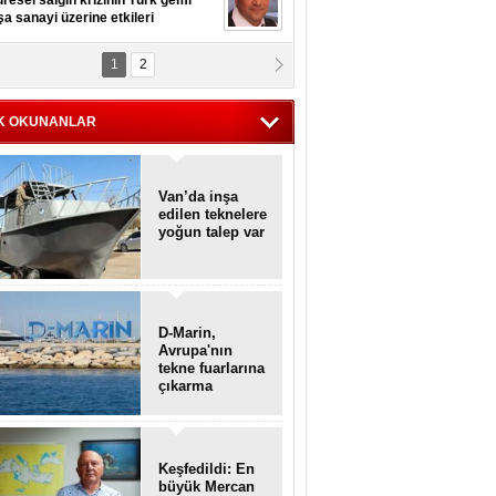
resel salgın krizinin Türk gemi
şa sanayi üzerine etkileri
1
2
pt. MESUT AZMİ GÖKSOY
lavuz kaptan kardeşlerime
hafen...
K OKUNANLAR
Van’da inşa
edilen teknelere
yoğun talep var
D-Marin,
Avrupa'nın
tekne fuarlarına
çıkarma
yapacak
Keşfedildi: En
büyük Mercan