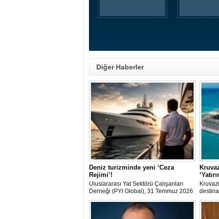
Diğer Haberler
Deniz turizminde yeni ‘Ceza
Kruvaz
Rejimi’!
‘Yatır
Uluslararası Yat Sektörü Çalışanları
Kruvazi
Derneği (PYI Global), 31 Temmuz 2026
destina
tarihinde yürürlüğe giren 7590 sayılı
dolarlı
Kanun’un deniz turizmine etkilerine
dışına 
ilişkin bir değerlendirme yayımladı.
club'lar