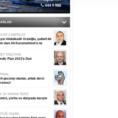
r
ZARLAR
ECEP CANPOLAT
yın Abdulkadir Uraloğlu, şaibeli bir
im olan Ali Kurumahmut’a ne
nışıyorsunuz?
RET TAŞCIYAN
rdic Plan 2023’e Dair
URNAL
rli geçmişi olanlar, ahlak dersi
eremez!
t. Dr. HASAN TERZİ
ntrö, yurtta ve dünyada barıştır
RTUĞ YAŞAR