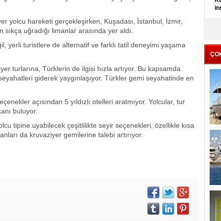
Kü
in
r yolcu hareketi gerçekleşirken, Kuşadası, İstanbul, İzmir,
K
 sıkça uğradığı limanlar arasında yer aldı.
Kı
 yerli turistlere de alternatif ve farklı tatil deneyimi yaşama
it
ÇO
iyer turlarına, Türklerin de ilgisi hızla artıyor. Bu kapsamda
 seyahatleri giderek yaygınlaşıyor. Türkler gemi seyahatinde en
çenekler açısından 5 yıldızlı otelleri aratmıyor. Yolcular, tur
anı buluyor.
lcu tipine uyabilecek çeşitlilikte seyir seçenekleri, özellikle kısa
kanları da kruvaziyer gemilerine talebi artırıyor.