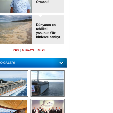
Ormanı!
Dünyanın en
tehlikeli
yosunu: Yüz
binlerce canlıyı
öldürmüş
|
|
DÜN
BU HAFTA
BU AY
O GALERİ
emi içinde gemi” 
Dünyada tek! 
konsepti ile MSC 
Denizaltı yüzer 
Splendida
havuzu intikal 
seyrine başladı