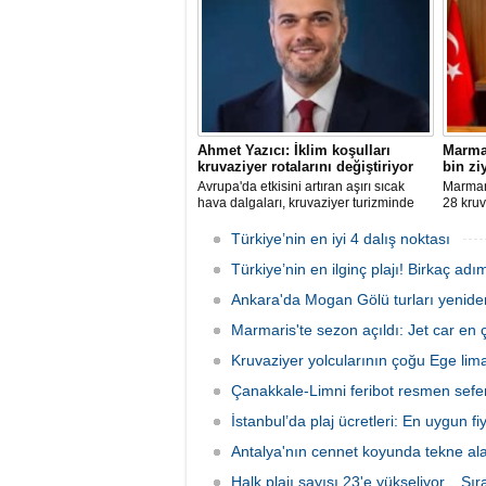
şirketle
arasınd
Ahmet Yazıcı: İklim koşulları
Marmar
kruvaziyer rotalarını değiştiriyor
bin zi
Avrupa'da etkisini artıran aşırı sıcak
Marmari
hava dalgaları, kruvaziyer turizminde
28 kruv
rota tercihlerini değiştiriyor. Alaska,
Grande'
Norveç Fiyortları, İzlanda ve Kuzey
sefer e
Türkiye’nin en iyi 4 dalış noktası
Avrupa rotalarına ilgi artarken, deneyim
sonunda
odaklı seyahat anlayışı sektörün yeni
Türkiye’nin en ilginç plajı! Birkaç adı
hedefle
büyüme alanı olarak öne çıkıyor.
Ankara'da Mogan Gölü turları yenide
Marmaris'te sezon açıldı: Jet car en ç
Kruvaziyer yolcularının çoğu Ege liman
Çanakkale-Limni feribot resmen sefer
İstanbul’da plaj ücretleri: En uygun fiya
Antalya'nın cennet koyunda tekne al
Halk plajı sayısı 23'e yükseliyor... Sı