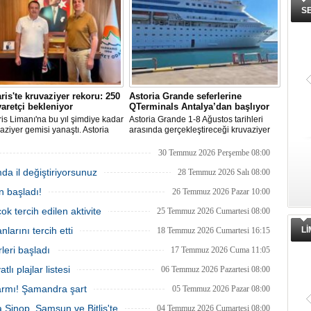
rin en stratejik gelir kaynakları
S
a yer alıyor.
is'te kruvaziyer rekoru: 250
Astoria Grande seferlerine
yaretçi bekleniyor
QTerminals Antalya’dan başlıyor
s Limanı'na bu yıl şimdiye kadar
Astoria Grande 1-8 Ağustos tarihleri
aziyer gemisi yanaştı. Astoria
arasında gerçekleştireceği kruvaziyer
nin Ağustos'tan itibaren 10 yeni
seferine QTerminals Antalya’dan
klemesiyle birlikte sezon
başlayacak. Şirket rotayı Rus denizcilik
30 Temmuz 2026 Perşembe 08:00
 250 bin ziyaretçiye ulaşılması
makamlarının Doğu Karadeniz'in doğu
mda il değiştiriyorsunuz
niyor.
kesiminde seyrüsefer güvenliğine ilişkin
28 Temmuz 2026 Salı 08:00
uyarısının ardından değiştirildi.
n başladı!
26 Temmuz 2026 Pazar 10:00
ok tercih edilen aktivite
25 Temmuz 2026 Cumartesi 08:00
larını tercih etti
L
18 Temmuz 2026 Cumartesi 16:15
leri başladı
17 Temmuz 2026 Cuma 11:05
tlı plajlar listesi
06 Temmuz 2026 Pazartesi 08:00
armı! Şamandra şart
05 Temmuz 2026 Pazar 08:00
ra Sinop, Samsun ve Bitlis'te
04 Temmuz 2026 Cumartesi 08:00