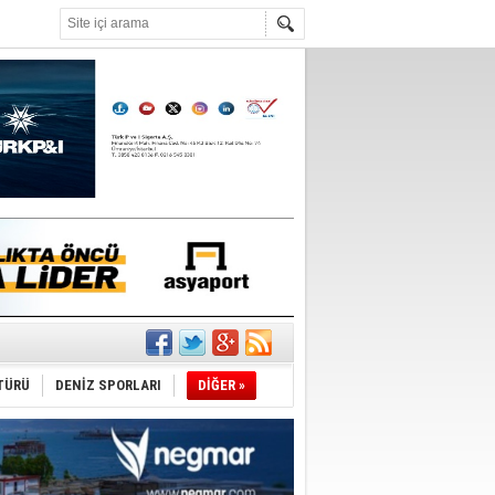
°C
ıtlama!
’
TÜRÜ
DENİZ SPORLARI
DİĞER »
ldürmüş
şüyor