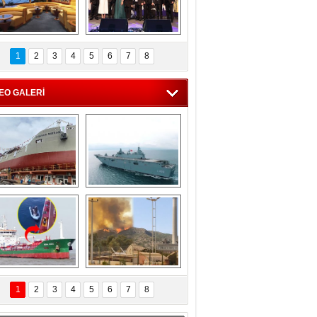
C'den 55 milyon 
5. Bosphorus Ship 
roluk turizm geliri 
Brokers Dinner, 
1
2
3
4
5
6
7
8
müjdesi
İstanbul’da yapıldı
EO GALERİ
eksan Tersanesi, 
TCG Anadolu, 
Başaran Bayrak 
tersane teknik 
tankerini suya 
seyrini tamamladı
indirdi
Göçmenlerin 
Milas’taki yangın 
imdadına Türk 
yeniden termik 
1
2
3
4
5
6
7
8
hipli MINA DENIZ 
santrallere doğru 
yetişti
ilerliyor