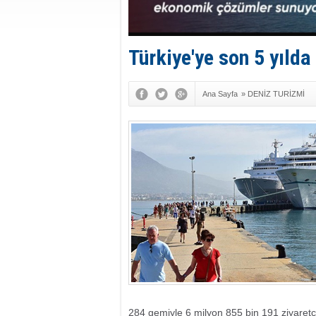
Türkiye'ye son 5 yılda
Ana Sayfa
»
DENİZ TURİZMİ
284 gemiyle 6 milyon 855 bin 191 ziyaretçi 