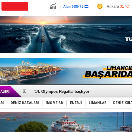
13779.39
Ankara
31 °C
Altın
6659.71
İzmir
33 °C
Dolar
47.6791
Antalya
28 °C
Euro
55.1258
Muğla
26 °C
Çanakkale
32 
Denizcilik sektörü, Alsancak Limanı’ndan memnun
Türkiye’den Karadeniz'deki gemicilik faaliyetlerine kıs
‘14. Olympos Regatta’ başlıyor
Taksi Botlar, 50 yıldır Marmaris’in mavi sularında
TÜRKLİM Başkanı Hamdi Erçelik’ten ‘Çözüm Anahtarı
RI
DENİZ KAZALARI
IMO VE AB
ENERJİ
LİMANLAR
DENİZ KÜL
SOCAR da MSC Tiger’a katıldı!
Türkiye'nin ‘Denizcilik Gücü’!
Dünyanın en tehlikeli yosunu: Yüz binlerce canlıyı ö
Hürmüz’de bekleyen gemiler biyolojik bombaya dönü
Rusya'nın gizli filosu büyüyor!