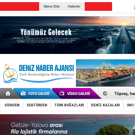
Sitene Ekle
Haberler
Günün Haberleri
Anadolu Te
Derince, I
Tüpraş, ha
İTU AUV, D
LNG taşıma
GÜNDEM
SEKTÖRDEN
TÜRK BOĞAZLARI
DENİZ KAZALARI
IMO 
PROYAD, yat
Türkiye-Ir
Türk Armat
Deniz turi
DÖDER, 28.