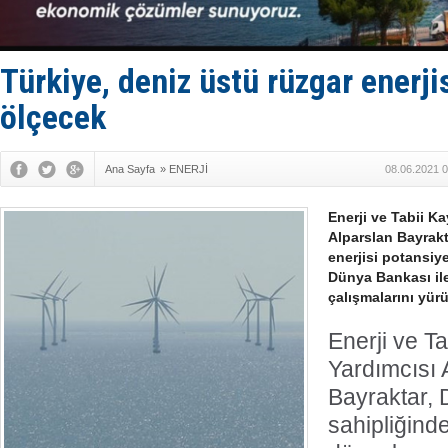
Dron saldı
'REGAL 1' i
Gemide 5 t
Yakıt barcı
Türkiye, deniz üstü rüzgar enerji
Rus İHA’la
ölçecek
Ana Sayfa
»
ENERJİ
08.06.2021 0
Enerji ve Tabii K
Alparslan Bayrakt
enerjisi potansi
Dünya Bankası ile
çalışmalarını yürü
Enerji ve T
Yardımcısı 
Bayraktar,
D
sahipliğinde