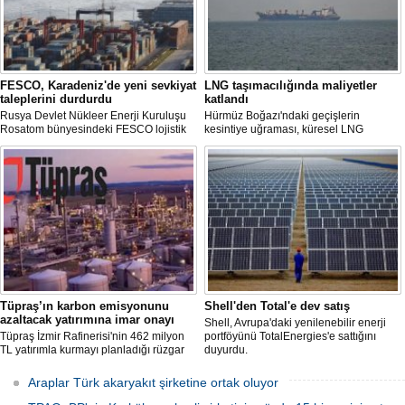
FESCO, Karadeniz'de yeni sevkiyat
LNG taşımacılığında maliyetler
taleplerini durdurdu
katlandı
Rusya Devlet Nükleer Enerji Kuruluşu
Hürmüz Boğazı'ndaki geçişlerin
Rosatom bünyesindeki FESCO lojistik
kesintiye uğraması, küresel LNG
şirketi, Karadeniz üzerinden yapılacak
arzında aksamalara yol açarken sefer
sevkiyatlara ilişkin yeni taleplerin
sürelerini uzattı ve gemi kiralama ile
kabulünü geçici olarak durdurdu.
deniz yakıtı maliyetlerini 2022 enerji
krizinden bu yana en yüksek seviyelere
çıkardı.
Tüpraş’ın karbon emisyonunu
Shell'den Total'e dev satış
azaltacak yatırımına imar onayı
Shell, Avrupa'daki yenilenebilir enerji
Tüpraş İzmir Rafinerisi'nin 462 milyon
portföyünü TotalEnergies'e sattığını
TL yatırımla kurmayı planladığı rüzgar
duyurdu.
ve güneş enerji santrali için hazırlanan
nazım ve uygulama imar planı
Araplar Türk akaryakıt şirketine ortak oluyor
değişiklikleri Çevre, Şehircilik ve İklim
Değişikliği Bakanlığı tarafından