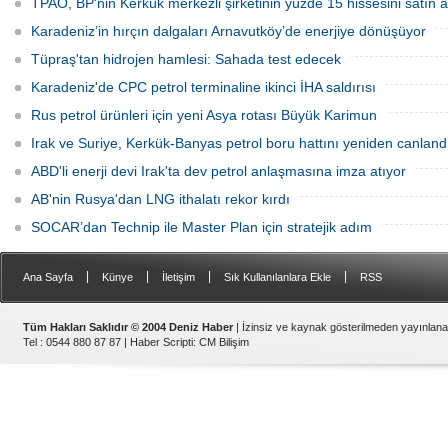
TPAO, BP'nin Kerkük merkezli şirketinin yüzde 15 hissesini satın a
onaylandı.
Karadeniz’in hırçın dalgaları Arnavutköy’de enerjiye dönüşüyor
Tüpraş'tan hidrojen hamlesi: Sahada test edecek
Karadeniz'de CPC petrol terminaline ikinci İHA saldırısı
Rus petrol ürünleri için yeni Asya rotası Büyük Karimun
Irak ve Suriye, Kerkük-Banyas petrol boru hattını yeniden canland
ABD'li enerji devi Irak'ta dev petrol anlaşmasına imza atıyor
AB'nin Rusya'dan LNG ithalatı rekor kırdı
SOCAR’dan Technip ile Master Plan için stratejik adım
|
|
|
|
Ana Sayfa
Künye
İletişim
Sık Kullanılanlara Ekle
RSS
Tüm Hakları Saklıdır © 2004 Deniz Haber
| İzinsiz ve kaynak gösterilmeden yayınlan
Tel : 0544 880 87 87 |
Haber Scripti
:
CM Bilişim