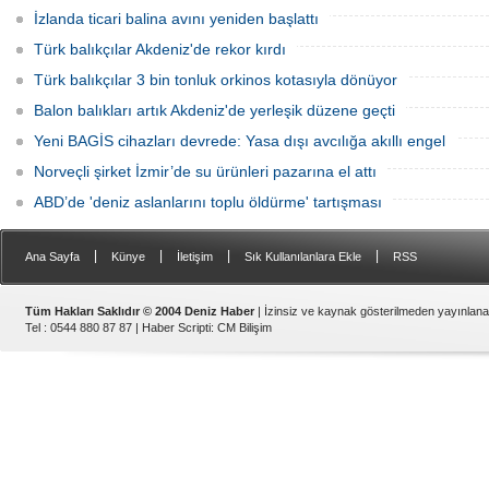
İzlanda ticari balina avını yeniden başlattı
Türk balıkçılar Akdeniz'de rekor kırdı
Türk balıkçılar 3 bin tonluk orkinos kotasıyla dönüyor
Balon balıkları artık Akdeniz'de yerleşik düzene geçti
Yeni BAGİS cihazları devrede: Yasa dışı avcılığa akıllı engel
Norveçli şirket İzmir’de su ürünleri pazarına el attı
ABD’de 'deniz aslanlarını toplu öldürme' tartışması
|
|
|
|
Ana Sayfa
Künye
İletişim
Sık Kullanılanlara Ekle
RSS
Tüm Hakları Saklıdır © 2004 Deniz Haber
| İzinsiz ve kaynak gösterilmeden yayınlan
Tel : 0544 880 87 87 |
Haber Scripti
:
CM Bilişim