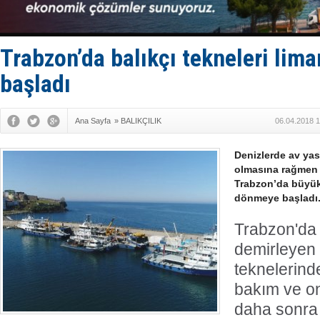
Limana dad
Türk Loydu
Hüseyin Me
Hat-San Te
Trabzon’da balıkçı tekneleri lim
Med Marine
başladı
Ana Sayfa
»
BALIKÇILIK
06.04.2018 1
Denizlerde av ya
olmasına rağmen 
Trabzon’da büyük 
dönmeye başladı
Trabzon'da 
demirleyen 
teknelerinde
bakım ve on
daha sonra 