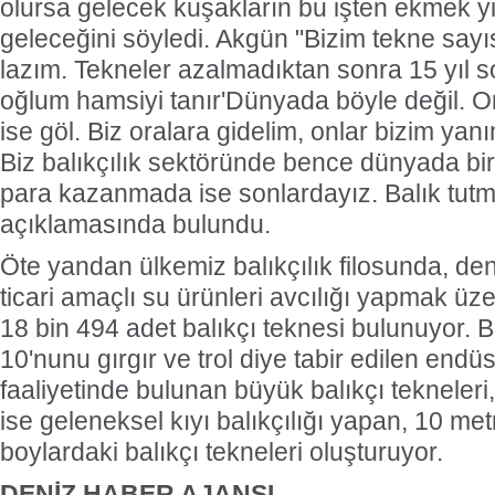
olursa gelecek kuşakların bu işten ekmek 
geleceğini söyledi. Akgün "Bizim tekne sayı
lazım. Tekneler azalmadıktan sonra 15 yıl 
oğlum hamsiyi tanır'Dünyada böyle değil. O
ise göl. Biz oralara gidelim, onlar bizim yan
Biz balıkçılık sektöründe bence dünyada bi
para kazanmada ise sonlardayız. Balık tut
açıklamasında bulundu.
Öte yandan ülkemiz balıkçılık filosunda, den
ticari amaçlı su ürünleri avcılığı yapmak üze
18 bin 494 adet balıkçı teknesi bulunuyor. 
10'nunu gırgır ve trol diye tabir edilen endüst
faaliyetinde bulunan büyük balıkçı tekneleri,
ise geleneksel kıyı balıkçılığı yapan, 10 m
boylardaki balıkçı tekneleri oluşturuyor.
DENİZ HABER AJANSI