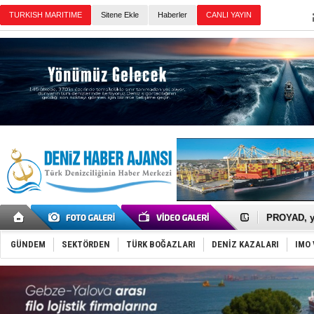
TURKISH MARITIME
Sitene Ekle
Haberler
CANLI YAYIN
Günün Haberleri
İTU AUV, D
LNG taşıma
PROYAD, yat
Türkiye-Ir
Türk Armat
GÜNDEM
SEKTÖRDEN
TÜRK BOĞAZLARI
DENİZ KAZALARI
IMO 
Deniz turi
DÖDER, 28.
Fairline, T
Baltık Deni
Runit kubb