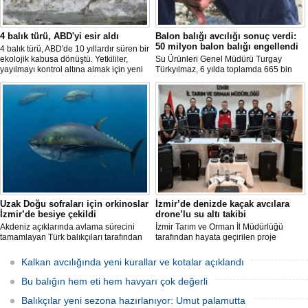
4 balık türü, ABD'yi esir aldı
Balon balığı avcılığı sonuç verdi:
50 milyon balon balığı engellendi
4 balık türü, ABD'de 10 yıllardır süren bir
ekolojik kabusa dönüştü. Yetkililer,
Su Ürünleri Genel Müdürü Turgay
yayılmayı kontrol altına almak için yeni
Türkyılmaz, 6 yılda toplamda 665 bin
projeler geliştirirken, uzmanlar
balon balığının ekosistemden
tamamen yok edilmenin imkansız
uzaklaştırıldığını belirterek, "Balon balığı
olduğunu belirtiyor.
avcılığı sayesinde, yaklaşık 50 milyon
yeni balon balığının ekosisteme
katılması önlendi." dedi.
Uzak Doğu sofraları için orkinoslar
İzmir’de denizde kaçak avcılara
İzmir’de besiye çekildi
drone’lu su altı takibi
Akdeniz açıklarında avlama sürecini
İzmir Tarım ve Orman İl Müdürlüğü
tamamlayan Türk balıkçıları tarafından
tarafından hayata geçirilen proje
İzmir'deki çiftliklere nakledilen
kapsamında, denizlerdeki kaçak
orkinoslar, Uzak Doğu ülkelerine ihraç
faaliyetleri anlık olarak tespit edebilen
Kalkan avcılığında yeni kurallar ve kotalar açıklandı
edilmek için özenle bakılıyor.
hava ve su altı dronları sahada aktif
olarak kullanılmaya başlandı.
Bu balığın hem eti hem havyarı çok değerli
Balıkçılar yeni sezona hazırlanıyor: Umut palamutta