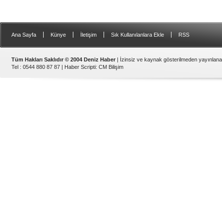
|
|
|
|
Ana Sayfa
Künye
İletişim
Sık Kullanılanlara Ekle
RSS
Tüm Hakları Saklıdır © 2004 Deniz Haber
| İzinsiz ve kaynak gösterilmeden yayınlan
Tel : 0544 880 87 87 |
Haber Scripti
:
CM Bilişim