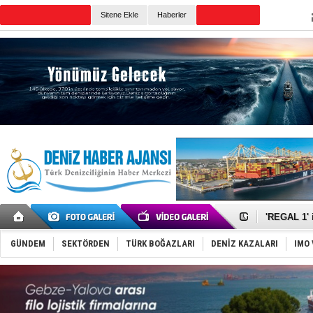
TURKISH MARITIME
Sitene Ekle
Haberler
CANLI YAYIN
Günün Haberleri
Makine arı
Dron saldı
'REGAL 1' i
Gemide 5 t
Yakıt barcı
GÜNDEM
SEKTÖRDEN
TÜRK BOĞAZLARI
DENİZ KAZALARI
IMO 
Rus İHA’la
Karadeniz’
Tatil hesab
Rusya, göl
Enejota ti