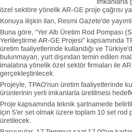
imkanlarla g
özel sektöre yönelik AR-GE proje çağrısı ya
Konuya ilişkin ilan, Resmi Gazete'de yayıml
Buna göre, "Yer Altı Üretim Rod Pompası 
Yerlileştirme AR-GE Projesi" kapsamında 
üretim faaliyetlerinde kullandığı ve Türkiye'd
bulunmayan, yurt dışından temin edilen mal
imalatına yönelik özel sektör firmaları ile A
gerçekleştirilecek.
Projeyle, TPAO'nun üretim faaliyetlerinde k
ürünlerinin yerli imkanlarla üretilmesi hedefl
Proje kapsamında teknik şartnamede belirtilen
için 5'er set olmak üzere toplam 10 set rod 
üretilecek.
Başvurular, 17 Temmuz saat 17.00'ye kad