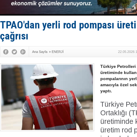
Denizcilik
Türkiye’den
‘14. Olymp
Taksi Botla
TPAO'dan yerli rod pompası üret
TÜRKLİM Ba
çağrısı
Ana Sayfa
»
ENERJİ
22.05.2026 
Türkiye Petroller
üretiminde kullanı
pompalarının yerli
amacıyla özel sek
yaptı.
Türkiye Pet
Ortaklığı (T
üretiminde k
üretim rod 