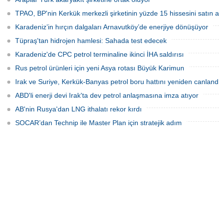
değişiklikleri Çevre, Şehircilik ve İklim
Değişikliği Bakanlığı tarafından
TPAO, BP'nin Kerkük merkezli şirketinin yüzde 15 hissesini satın a
onaylandı.
Karadeniz’in hırçın dalgaları Arnavutköy’de enerjiye dönüşüyor
Tüpraş'tan hidrojen hamlesi: Sahada test edecek
Karadeniz'de CPC petrol terminaline ikinci İHA saldırısı
Rus petrol ürünleri için yeni Asya rotası Büyük Karimun
Irak ve Suriye, Kerkük-Banyas petrol boru hattını yeniden canland
ABD'li enerji devi Irak'ta dev petrol anlaşmasına imza atıyor
AB'nin Rusya'dan LNG ithalatı rekor kırdı
SOCAR’dan Technip ile Master Plan için stratejik adım