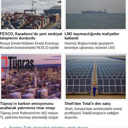
FESCO, Karadeniz'de yeni sevkiyat
LNG taşımacılığında maliyetler
taleplerini durdurdu
katlandı
Rusya Devlet Nükleer Enerji Kuruluşu
Hürmüz Boğazı'ndaki geçişlerin
Rosatom bünyesindeki FESCO lojistik
kesintiye uğraması, küresel LNG
şirketi, Karadeniz üzerinden yapılacak
arzında aksamalara yol açarken sefer
sevkiyatlara ilişkin yeni taleplerin
sürelerini uzattı ve gemi kiralama ile
kabulünü geçici olarak durdurdu.
deniz yakıtı maliyetlerini 2022 enerji
krizinden bu yana en yüksek seviyelere
çıkardı.
Tüpraş’ın karbon emisyonunu
Shell'den Total'e dev satış
azaltacak yatırımına imar onayı
Shell, Avrupa'daki yenilenebilir enerji
Tüpraş İzmir Rafinerisi'nin 462 milyon
portföyünü TotalEnergies'e sattığını
TL yatırımla kurmayı planladığı rüzgar
duyurdu.
ve güneş enerji santrali için hazırlanan
nazım ve uygulama imar planı
Araplar Türk akaryakıt şirketine ortak oluyor