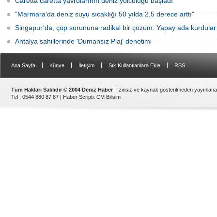
Caretta caretta yavrularının deniz yolculuğu başladı
"Marmara'da deniz suyu sıcaklığı 50 yılda 2,5 derece arttı"
Singapur’da, çöp sorununa radikal bir çözüm: Yapay ada kurdular
Antalya sahillerinde 'Dumansız Plaj' denetimi
|
|
|
|
Ana Sayfa
Künye
İletişim
Sık Kullanılanlara Ekle
RSS
Tüm Hakları Saklıdır © 2004 Deniz Haber
| İzinsiz ve kaynak gösterilmeden yayınlan
Tel : 0544 880 87 87 |
Haber Scripti
:
CM Bilişim