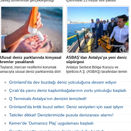
Savaş döneminde gerçekleştirdiği
içlerindeki 23 milyar litre yakıtla
nükleer testlerin ardından kalan
paslanıyor. Bilim insanları, bu
radyoaktif atıkların üzerini kapatan Runit
enkazlardan olası petrol sızıntılarının
Kubbesi, çevresel riskler ve deniz
deniz ekosistemleri için büyük bir tehdit
seviyesindeki yükselmeler nedeniyle
oluşturduğunu belirtiyor.
tartışma konusu olmaya devam ediyor.
Ulusal deniz parklarında kimyasal
ASBAŞ’dan Antalya’ya yeni deniz
kremler yasaklandı
süpürgesi
Tayland, mercan resiflerini korumak
Antalya Serbest Bölge Kurucu ve
amacıyla ulusal deniz parklarında dört
İşleticisi A.Ş. (ASBAŞ) tarafından temin
belirli kimyasal maddeyi içeren güneş
edilen deniz süpürgesi (çöpkapar), kıyı
kremlerinin kullanımını resmen
ve liman temizliği çalışmalarında aktif
Grönland'da dev buzdağı deniz yolculuğuna devam ediyor
yasakladı.
olarak kullanılmaya başlandı.
Çıralı’da yavru deniz kaplumbağalarının zorlu yolculuğu başladı
Q Terminals Antalya’nın denizini temizledi!
Grönland'da kritik buzul seferi: Deniz seviyeleri için saat işliyor
Taticiler dikkat! Denizlerimizde pusula denizanası alarmı!
Kemer'de 'Dumansız Plaj' uygulaması başladı