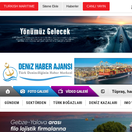
Sitene Ekle
Haberler
Günün Haberleri
Anadolu Te
Derince, I
Tüpraş, ha
İTU AUV, D
LNG taşıma
GÜNDEM
SEKTÖRDEN
TÜRK BOĞAZLARI
DENİZ KAZALARI
IMO 
PROYAD, yat
Türkiye-Ir
Türk Armat
Deniz turi
DÖDER, 28.
Fairline, T