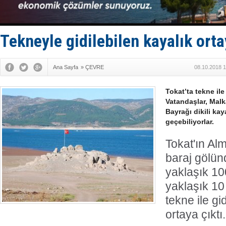
Baltık Deni
Runit kubb
Limana dad
Tekneyle gidilebilen kayalık orta
Türk Loydu
Ana Sayfa
»
ÇEVRE
08.10.2018 1
Tokat’ta tekne ile
Vatandaşlar, Malk
Bayrağı dikili kay
geçebiliyorlar.
Tokat'ın Al
baraj gölün
yaklaşık 10
yaklaşık 10
tekne ile gi
ortaya çıktı.