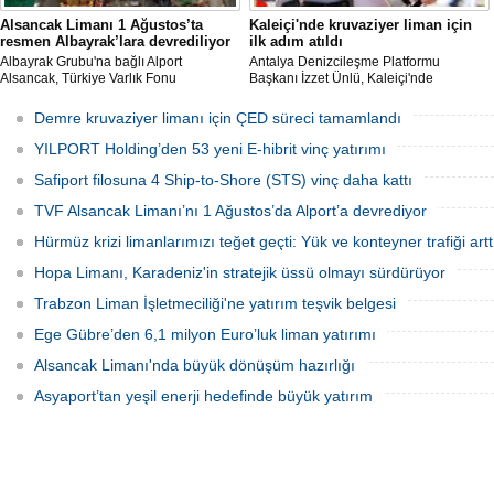
Alsancak Limanı 1 Ağustos’ta
Kaleiçi'nde kruvaziyer liman için
resmen Albayrak’lara devrediliyor
ilk adım atıldı
Albayrak Grubu'na bağlı Alport
Antalya Denizcileşme Platformu
Alsancak, Türkiye Varlık Fonu
Başkanı İzzet Ünlü, Kaleiçi'nde
mülkiyetindeki İzmir Alsancak Limanı'nın
kruvaziyer liman yapımıyla ilgili
yük limanı işletmesini 1 Ağustos 2026
Ulaştırma ve Altyapı Bakanlığı 6'ncı
Demre kruvaziyer limanı için ÇED süreci tamamlandı
itibarıyla devralacağını liman
Bölge Müdürlüğü tarafından teknik
kullanıcılarına gönderdiği resmi yazıyla
çalışma başlatıldığını açıkladı.
YILPORT Holding’den 53 yeni E-hibrit vinç yatırımı
duyurdu.
Safiport filosuna 4 Ship-to-Shore (STS) vinç daha kattı
TVF Alsancak Limanı’nı 1 Ağustos’da Alport’a devrediyor
Hürmüz krizi limanlarımızı teğet geçti: Yük ve konteyner trafiği artt
Hopa Limanı, Karadeniz'in stratejik üssü olmayı sürdürüyor
Trabzon Liman İşletmeciliği'ne yatırım teşvik belgesi
Ege Gübre’den 6,1 milyon Euro’luk liman yatırımı
Alsancak Limanı'nda büyük dönüşüm hazırlığı
Asyaport’tan yeşil enerji hedefinde büyük yatırım