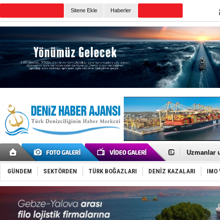
TURKISH MARITIME
Sitene Ekle
Haberler
CANLI YAYIN
Günün Haberleri
Füze ve İHA
İran belirsi
Uzmanlar u
Gemi tasar
Makine arı
GÜNDEM
SEKTÖRDEN
TÜRK BOĞAZLARI
DENİZ KAZALARI
IMO 
Dron saldı
'REGAL 1' i
Gemide 5 t
Yakıt barcı
Rus İHA’la