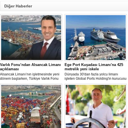
Diğer Haberler
Varlık Fonu’ndan Alsancak Limanı
Ege Port Kuşadası Limanı'na 425
açıklaması
metrelik yeni iskele
Alsancak Limanı’nın işletmesinde yeni
Dünyada 30'dan fazla yolcu limanı
dönem başlarken, Türkiye Varlık Fonu
işleten Global Ports Holding'in kurucusu
Yatırımlardan Sorumlu Genel Müdür
ve Yönetim Kurulu Başkanı Mehmet
Yardımcısı Aziz Murat Uluğ, limanda
Kutman'ın sahibi olduğu Ege Port
satış ya da imtiyaz devri yapılmadığını
Kuşadası, yeni bir yatırım hamlesine
belirterek, “Yük limanı operasyonlarını
hazırlanıyor.
yerli ve milli Alport’a teslim ettik”
açıklamasında bulundu.