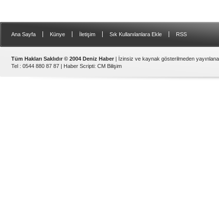
|
|
|
|
Ana Sayfa
Künye
İletişim
Sık Kullanılanlara Ekle
RSS
Tüm Hakları Saklıdır © 2004 Deniz Haber
| İzinsiz ve kaynak gösterilmeden yayınlan
Tel : 0544 880 87 87 |
Haber Scripti
:
CM Bilişim