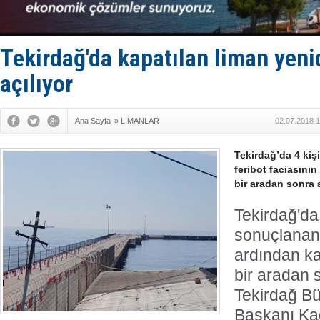
Karadeniz’
Tatil hesab
Rusya, göl
Enejota ti
Tekirdağ'da kapatılan liman yen
Denizcilik
açılıyor
Ana Sayfa
»
LİMANLAR
02.07.2018 1
Tekirdağ’da 4 ki
feribot faciasını
bir aradan sonra a
Tekirdağ'da
sonuçlanan 
ardından ka
bir aradan s
Tekirdağ Bü
Başkanı Kad