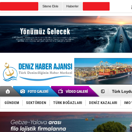
Sitene Ekle
Haberler
Günün Haberleri
Baltık Deni
Runit kubb
Dünyanın e
Türk Loydu
Hüseyin Me
Hat-San Te
GÜNDEM
SEKTÖRDEN
TÜRK BOĞAZLARI
DENİZ KAZALARI
IMO 
Med Marine
KOSDER’den
Kalyoncu’da
Tekne, su a
Bacasında 