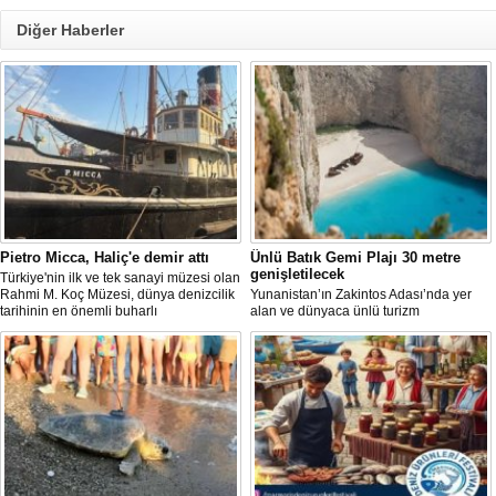
Diğer Haberler
Pietro Micca, Haliç'e demir attı
Ünlü Batık Gemi Plajı 30 metre
genişletilecek
Türkiye'nin ilk ve tek sanayi müzesi olan
Rahmi M. Koç Müzesi, dünya denizcilik
Yunanistan’ın Zakintos Adası’nda yer
tarihinin en önemli buharlı
alan ve dünyaca ünlü turizm
römorkörlerinden biri olarak kabul
noktalarından biri olan Navagio Plajı'nın
edilen Pietro Micca'yı koleksiyonuna
yaklaşık 30 metre genişletilmesi
kazandırdı.
planlanıyor.