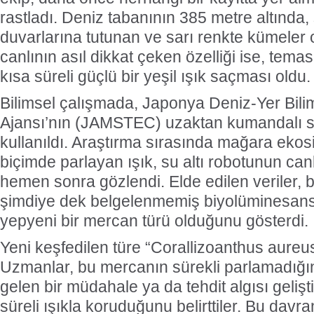
rastladı. Deniz tabanının 385 metre altında,
duvarlarına tutunan ve sarı renkte kümeler 
canlının asıl dikkat çeken özelliği ise, tem
kısa süreli güçlü bir yeşil ışık saçması oldu.
Bilimsel çalışmada, Japonya Deniz-Yer Biliml
Ajansı’nın (JAMSTEC) uzaktan kumandalı sua
kullanıldı. Araştırma sırasında mağara ekos
biçimde parlayan ışık, su altı robotunun c
hemen sonra gözlendi. Elde edilen veriler,
şimdiye dek belgelenmemiş biyolüminesans
yepyeni bir mercan türü olduğunu gösterdi.
Yeni keşfedilen türe “Corallizoanthus aureus”
Uzmanlar, bu mercanın sürekli parlamadığın
gelen bir müdahale ya da tehdit algısı gelişt
süreli ışıkla koruduğunu belirttiler. Bu dav