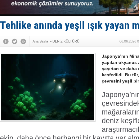
Dışişleri B
Depo ve tek
Kruvaziyer 
SES Yacht
Tehlike anında yeşil ışık yayan
Ana Sayfa
»
DENİZ KÜLTÜRÜ
06.06.2026 0
Japonya’nın Mina
yapılan okyanus a
şaşırtan ve daha 
keşfedildi. Bu tür
çevresini yeşil bir
Japonya’nı
çevresindek
mağaraların
deniz keşifl
araştırmacı
ekip, daha önce herhangi bir kayıtta yer alm