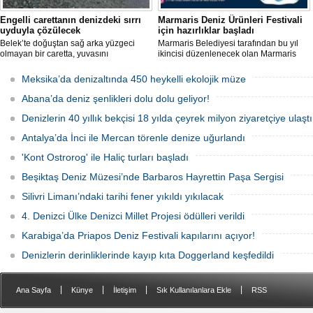
Engelli carettanın denizdeki sırrı
Marmaris Deniz Ürünleri Festivali
uyduyla çözülecek
için hazırlıklar başladı
Belek’te doğuştan sağ arka yüzgeci
Marmaris Belediyesi tarafından bu yıl
olmayan bir caretta, yuvasını
ikincisi düzenlenecek olan Marmaris
kazamayınca yumurtalarını kumun
Deniz Ürünleri Festivali, 2-4 Ekim
üzerine bıraktı. "DOA" adı verilen deniz
tarihleri arasında Selimiye
Meksika’da denizaltında 450 heykelli ekolojik müze
kaplumbağasına ilk kez uydu izleme
Mahallesi'nde gerçekleştirilecek.
cihazı takıldı ve denize uğurlandı.
Festivalde deniz ürünleri, yöresel
Abana’da deniz şenlikleri dolu dolu geliyor!
lezzetler ve kentin kıyı kültürü ön plana
çıkarılacak.
Denizlerin 40 yıllık bekçisi 18 yılda çeyrek milyon ziyaretçiye ulaştı
Antalya’da İnci ile Mercan törenle denize uğurlandı
'Kont Ostrorog' ile Haliç turları başladı
Beşiktaş Deniz Müzesi’nde Barbaros Hayrettin Paşa Sergisi
Silivri Limanı’ndaki tarihi fener yıkıldı yıkılacak
4. Denizci Ülke Denizci Millet Projesi ödülleri verildi
Karabiga’da Priapos Deniz Festivali kapılarını açıyor!
Denizlerin derinliklerinde kayıp kıta Doggerland keşfedildi
|
|
|
|
Ana Sayfa
Künye
İletişim
Sık Kullanılanlara Ekle
RSS